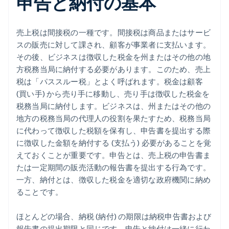
申告と納付の基本
ミシガン州
売上税は間接税の一種です。間接税は商品またはサービ
ミネソタ州
スの販売に対して課され、顧客が事業者に支払います。
その後、ビジネスは徴収した税金を州またはその他の地
ミシシッピ州
方税務当局に納付する必要があります。このため、売上
ミズーリ州
税は「パススルー税」とよく呼ばれます。税金は顧客
(買い手) から売り手に移動し、売り手は徴収した税金を
ネブラスカ州
税務当局に納付します。ビジネスは、州またはその他の
地方の税務当局の代理人の役割を果たすため、税務当局
ネバダ州
に代わって徴収した税額を保有し、申告書を提出する際
ニュージャージー州
に徴収した金額を納付する (支払う) 必要があることを覚
えておくことが重要です。申告とは、売上税の申告書ま
ニューメキシコ州
たは一定期間の販売活動の報告書を提出する行為です。
ニューヨーク州
一方、納付とは、徴収した税金を適切な政府機関に納め
ることです。
ノースカロライナ州
ほとんどの場合、納税 (納付) の期限は納税申告書および
ノースダコタ州
報告書の提出期限と同じです。申告と納付は一緒に行わ