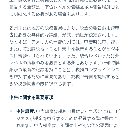
報告する金額は、下位レベルの管轄区域や報告場所ごと
ウェストバージニア州
に明細化する必要がある場合もあります。
ウィスコンシン州
各州または地方の税務当局により、税金の報告および申
ワイオミング州
告に必要な具体的な詳細、形式、頻度が決定されます。
たとえば、アメリカの一部の州では、申告時に市、郡、
または特別課税地区ごとに売上を報告することがビジネ
スに義務付けられています。また、統合レベルまたは州
レベルの情報のみを必要とする州もあります。正確で詳
細かつ最新の記録を持つことは、税務コンプライアンス
を維持するために重要であり、納税申告書を提出すると
きや税務調査の際に役立ちます。
申告に関する重要事項
申告頻度:
申告頻度は税務当局によって設定され、ビ
ジネスが税金を徴収するために登録する際に提供さ
れます。申告頻度は、年間売上やその他の要因によ