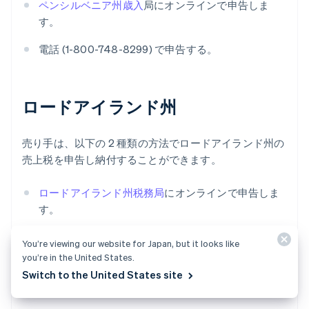
ペンシルベニア州歳入
局にオンラインで申告しま
す。
電話 (1-800-748-8299) で申告する。
ロードアイランド州
売り手は、以下の 2 種類の方法でロードアイランド州の
売上税を申告し納付することができます。
ロードアイランド州税務局
にオンラインで申告しま
す。
ロードアイランド州売上税簡易申告書
を使用して郵
You’re viewing our website for Japan, but it looks like
送で支払う。前年の納税額が 200 ドル以上の場合、
you’re in the United States.
売り手はオンラインで申告して支払う必要がありま
Switch to the United States site
す。