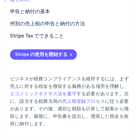
パートナー
Climate
申告と納付の基本
Stripe App Marketplace
カーボンリムーバル
売上税申告書の提出
州別の売上税の申告と納付の方法
Identity
オンライン本人確認
納付
アラバマ州
Stripe Tax でできること
アラスカ州
Stripe の使用を開始する
アリゾナ州
Stripe Sessions 2026
アーカンソー州
Stripe が AI の経済インフラをどのように構築しているかを
ビジネスが税務コンプライアンスを維持するには、まず
ご覧ください。
カリフォルニア州
こちらをご覧ください
売上に対する税金を徴収する義務がある場所を理解し、
エコノミックネクサス法を遵守
する必要があります。次
コロラド州
に、該当する税務当局の
売上税登録プロセス
に従う必要
コネチカット州
があります。その後、適切な税額を計算して顧客から徴
収します。最後に、申告書を提出し、徴収した税金を政
コロンビア特別区
府に納付します。
フロリダ州