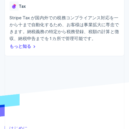
Recognition
ポーネント
SaaS
従量課金請求を提供
Tax
決済手段
製品ロードマップ
ステーブルコイン担保型
会計管理の
125 以上の決
Sessions 年次カンファ
のカードを発行
自動化
Stripe Tax が国内外での税務コンプライアンス対応を一
済手段を利用
レンス
エージェントによるサー
Stripe
可能
Terminal
採用情報
から十まで自動化するため、お客様は事業拡大に専念で
ビスのプロビジョニング
Sigma
業種別
対面支払い
ニュースルーム
と管理
きます。納税義務の特定から税務登録、税額の計算と徴
カスタムレ
Authorization
Stripe Press
収、納税申告までを 1 カ所で管理可能です。
ポート
Boost
AI 企業
Data
決済成功率の
クリエイターエコノミ―
もっと知る
Pipeline
最適化
ゲーム
リソース
データの同
Link
ホスピタリティ、旅行、
お問い合わせ
期
スピーディー
レジャー
な決済
保険
アプリへの導入
営業にお問い合わせ
メディアおよびエンター
コードサンプル
パートナーになる
テインメント
開発者のブログ
非営利団体
API ステータス
プロフェッショナルサー
その他
ビス
Product roadmap
パブリックセクター
今後の予定を確認
小売業
Radar
不正防止
エコシステム
Atlas
はじめに
スタートアップの企業設立