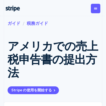
ガイド
税務ガイド
企業規模別
ドキュメント
学ぶ
支払い
収益
資金管
プラッ
理
フォー
大企業向け
Stripe のドキュメント
ブログ
とマー
Payments
Billing
スタートアップ向け
API リファレンス
導入事例
アメリカでの売上
オンライン決
経常収益
ットプ
Global
ライブラリと SDK
ガイド
済
Metronome
Payouts
イス
Stripe Apps
Managed
税申告書の提出方
従量課金
Payments
第三者
Connec
ユースケース別
マーチャント
サブスクリ
への入
サポート
プション
オブレコード
金
プラッ
ガイド
エージェンティックコマ
法
サブスクリ
ソリューショ
Payment links
フォー
ース
サポートに問い合わせる
プションの
ン
決済の
E コマース / ECサイト
オンライン決済を受け付
管理サポートプラン
コーディング
管理
Invoicing
築
埋込型金融
け
プロフェッショナルサー
1 回限りまた
不要の決済ペ
請求・財務関連
構築済みの決済を実装
ビス
は継続
ージ
Checkout
グローバルビジネス
プラットフォームまたは
構築済み決済
Tax
Stripe の使用を開始する
アプリ内決済
マーケットプレイスを構
消費税と
UI
マーケットプレイス
築する
VAT の自動
Elements
資金管理
サブスクリプションを管
柔軟な UI コン
計算
Revenue
会社
プラットフォーム
理