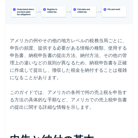
ジョージア州
ハワイ州
アイダホ州
アメリカの州やその他の地方レベルの税務当局ごとに、
イリノイ州
申告の頻度、提供する必要がある情報の種類、使用する
インディアナ州
申告書、納税申告書の提出方法、納付方法、その他の管
理上の違いなどの規則が異なるため、納税申告書を正確
アイオワ州
に作成して提出し、徴収した税金を納付することは複雑
カンザス州
になることがあります。
ケンタッキー州
このガイドでは、アメリカの各州で州の売上税を申告す
る方法の具体的な手順など、アメリカでの売上税申告書
ルイジアナ州
の提出に関する詳細な情報を示します。
メイン州
メリーランド州
マサチューセッツ州