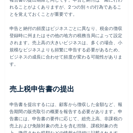
オハイオ州
れることがよくありますが、2 つの別々の行為であるこ
とを覚えておくことが重要です。
オクラホマ州
申告と納付の頻度はビジネスごとに異なり、税金の徴収
ペンシルベニア州
登録時に州またはその他の地方の税務当局によって設定
ロードアイランド州
されます。売上高の大きいビジネスは、多くの場合、小
規模なビジネスよりも頻繁に申告する必要があるため、
サウスカロライナ州
ビジネスの成長に合わせて頻度が変わる可能性がありま
サウスダコタ州
す。
テネシー州
テキサス州
売上税申告書の提出
ユタ州
申告書を提出するには、顧客から徴収した金額など、報
バーモント州
告期間の販売取引の概要を報告する必要があります。申
告書には、申告書の要件に応じて、総売上高、非課税の
バージニア州
売上および免除対象の売上を含む控除、課税対象の売
ワシントン州
上、徴収された税額などの情報が詳細に記載されます。