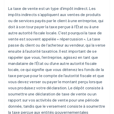
Caroline du Nord
La taxe de vente est un type d’impôt indirect. Les
Dakota du Nord
impôts indirects s’appliquent aux ventes de produits
ou de services payés par le client à une entreprise, qui
Ohio
doit à son tour payer la taxe perçue à l’État ou à une
autre autorité fiscale locale. C’est pourquoi la taxe de
Oklahoma
vente est souvent appelée « répercussion ». La taxe
Pennsylvanie
passe du client ou de l’acheteur au vendeur, qui la verse
ensuite à l’autorité taxatrice. Il est important de se
Rhode Island
rappeler que vous, l’entreprise, agissez en tant que
Caroline du Sud
mandataire de l’État ou d’une autre autorité fiscale
locale, ce qui signifie que vous détenez les fonds de la
Dakota du Sud
taxe perçue pour le compte de l’autorité fiscale et que
Tennessee
vous devez verser ou payer le montant perçu lorsque
vous produisez votre déclaration. Le dépôt consiste à
Texas
soumettre une déclaration de taxe de vente ou un
Utah
rapport sur vos activités de vente pour une période
donnée, tandis que le versement consiste à soumettre
Vermont
la taxe perçue aux entités gouvernementales