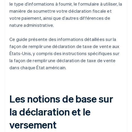
le type d’informations à fournir, le formulaire à utiliser, la
Maine
manière de soumettre votre déclaration fiscale et
Maryland
votre paiement, ainsi que d’autres différences de
nature administrative.
Massachusetts
Ce guide présente des informations détaillées sur la
Michigan
façon de remplir une déclaration de taxe de vente aux
Minnesota
États-Unis, y compris des instructions spécifiques sur
la façon de remplir une déclaration de taxe de vente
Mississippi
dans chaque État américain.
Missouri
Nebraska
Nevada
Les notions de base sur
New Jersey
la déclaration et le
Nouveau-Mexique
versement
New York