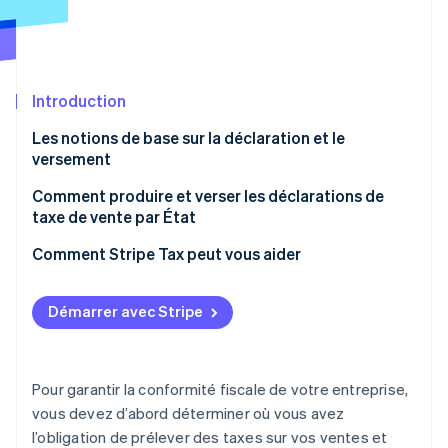
Commerce de détail
État des API
Atlas
Constitution d'une entreprise
Climate
Élimination du carbone
Écosystème
Introduction
Identity
Partenaires
Vérification de l'identité
Les notions de base sur la déclaration et le
Stripe App Marketplace
versement
Production d’une déclaration de taxe de vente
Comment produire et verser les déclarations de
taxe de vente par État
Versement
Stripe Sessions 2026
Alabama
Comment Stripe Tax peut vous aider
Découvrez comment Stripe construit l’infrastructure écon
l’IA.
Alaska
Regarder
Démarrer avec Stripe
Arizona
Arkansas
Pour garantir la conformité fiscale de votre entreprise,
Californie
vous devez d’abord déterminer où vous avez
l’obligation de prélever des taxes sur vos ventes et
Colorado