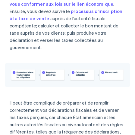
vous conformer aux lois sur le lien économique
.
Connecticut
Ensuite, vous devez suivre le
processus d’inscription
à la taxe de vente
auprès de l’autorité fiscale
District de Columbia
compétente; calculer et collecter le bon montant de
Floride
taxe auprès de vos clients; puis produire votre
déclaration et verser les taxes collectées au
Géorgie
gouvernement.
Hawaï
Idaho
Illinois
Indiana
Iowa
Il peut être compliqué de préparer et de remplir
Kansas
correctement vos déclarations fiscales et de verser
les taxes perçues, car chaque État américain et les
Kentucky
autres autorités fiscales au niveau local ont des règles
Louisiane
différentes, telles que la fréquence des déclarations,