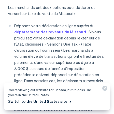
Les marchands ont deux options pour déclarer et
verser leur taxe de vente du Missouri :
Déposez votre déclaration en ligne auprès du
département des revenus du Missouri
. Si vous
produisez votre déclaration depuis l’extérieur de
l’État, choisissez « Vendor’s Use Tax » (Taxe
d’utilisation du fournisseur). Les marchands à
volume élevé de transactions qui ont effectué des
paiements d’une valeur supérieure ou égale à
8 000 $ au cours de l’année d’imposition
précédente doivent déposer leur déclaration en
ligne. Dans certains cas, les déclarants trimestriels
peuvent également être tenus de payer en ligne.
You’re viewing our website for Canada, but it looks like
you’re in the United States.
Envoyez votre déclaration par la poste à l’aide du
Switch to the United States site
formulaire 53-1
. Le département des revenus du
Missouri vous enverra ce formulaire. Vous ne