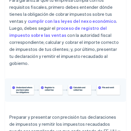
Para garantizar que tu empresa cumpla con los
California
requisitos fiscales, primero debes entender dónde
tienes la obligación de cobrar impuestos sobre tus
Colorado
ventas y
cumplir con las leyes del nexo económico
.
Connecticut
Luego, debes seguir el
proceso de registro del
impuesto sobre las ventas
con la autoridad fiscal
Distrito de Columbia
correspondiente; calcular y cobrar el importe correcto
Florida
de impuestos de tus clientes; y, por último, presentar
tu declaración y remitir el impuesto recaudado al
Georgia
gobierno.
Hawái
Idaho
Illinois
Indiana
Iowa
Preparar y presentar con precisión tus declaraciones
Kansas
de impuestos y remitir los impuestos recaudados
puede ser complicado, ya que cada estado de EE. UU. y