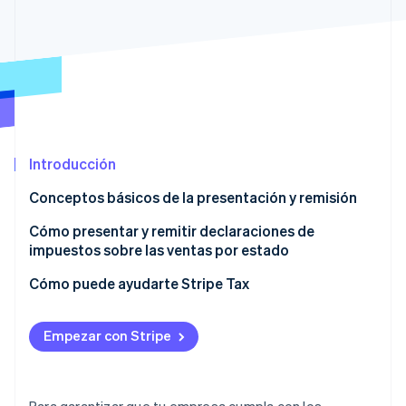
Ecosistema
Sesiones de Stripe 2026
Socios
Descubre cómo Stripe construye la infraestructura económi
Stripe App Marketplace
Mirar ahora
Introducción
Conceptos básicos de la presentación y remisión
Presentar una declaración de impuestos sobre las
Cómo presentar y remitir declaraciones de
ventas
impuestos sobre las ventas por estado
Remisión
Alabama
Cómo puede ayudarte Stripe Tax
Alaska
Empezar con Stripe
Arizona
Arkansas