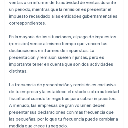
Utah
ventas o un informe de tu actividad de ventas durante
un período, mientras que la remisión es presentar el
Vermont
impuesto recaudado a las entidades gubernamentales
Virginia
correspondientes.
Washington
En la mayoría de las situaciones, el pago de impuestos
Virginia Occidental
(remisión) vence al mismo tiempo que vencen tus
declaraciones e informes de impuestos. La
Wisconsin
presentación y remisión suelen ir juntas, pero es
Wyoming
importante tener en cuenta que son dos actividades
distintas.
La frecuencia de presentación y remisión es exclusiva
de tu empresa y la establece el estado u otra autoridad
fiscal local cuando te registras para cobrar impuestos.
A menudo, las empresas de gran volumen deben
presentar sus declaraciones con más frecuencia que
las pequeñas, por lo que tu frecuencia puede cambiar a
medida que crece tu negocio.