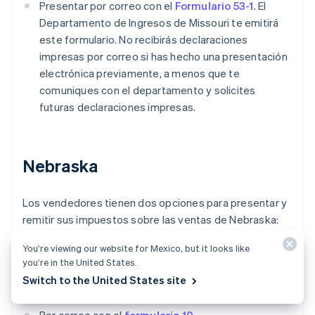
Presentar por correo con el
Formulario 53-1
. El
Departamento de Ingresos de Missouri te emitirá
este formulario. No recibirás declaraciones
impresas por correo si has hecho una presentación
electrónica previamente, a menos que te
comuniques con el departamento y solicites
futuras declaraciones impresas.
Nebraska
Los vendedores tienen dos opciones para presentar y
remitir sus impuestos sobre las ventas de Nebraska:
You’re viewing our website for Mexico, but it looks like
Presentar en línea en el
Departamento de
you’re in the United States.
Ingresos de Nebraska
. Podrás remitir tu pago a
Switch to the United States site
través de
Nebraska E-Pay
.
Por correo con el
formulario 10
.