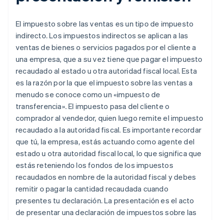
Nuevo México
Nueva York
El impuesto sobre las ventas es un tipo de impuesto
indirecto. Los impuestos indirectos se aplican a las
Carolina del Norte
ventas de bienes o servicios pagados por el cliente a
Dakota del Norte
una empresa, que a su vez tiene que pagar el impuesto
recaudado al estado u otra autoridad fiscal local. Esta
Ohio
es la razón por la que el impuesto sobre las ventas a
Oklahoma
menudo se conoce como un «impuesto de
transferencia». El impuesto pasa del cliente o
Pensilvania
comprador al vendedor, quien luego remite el impuesto
Rhode Island
recaudado a la autoridad fiscal. Es importante recordar
que tú, la empresa, estás actuando como agente del
Carolina del Sur
estado u otra autoridad fiscal local, lo que significa que
estás reteniendo los fondos de los impuestos
Dakota del Sur
recaudados en nombre de la autoridad fiscal y debes
Tennessee
remitir o pagar la cantidad recaudada cuando
presentes tu declaración. La presentación es el acto
Texas
de presentar una declaración de impuestos sobre las