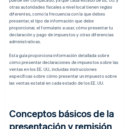
Kentucky
otras autoridades fiscales a nivel local tienen reglas
Luisiana
diferentes, como la frecuencia con la que debes
presentar, el tipo de información que debe
Maine
proporcionar, el formulario a usar, cómo presentar tu
Maryland
declaración y pago de impuestos y otras diferencias
administrativas.
Massachusetts
Esta guía proporciona información detallada sobre
Michigan
cómo presentar declaraciones de impuestos sobre las
Minnesota
ventas en los EE. UU., incluidas instrucciones
específicas sobre cómo presentar un impuesto sobre
Misisipi
las ventas estatal en cada estado de los EE. UU.
Misuri
Nebraska
Nevada
Conceptos básicos de la
Nueva Jersey
presentación y remisión