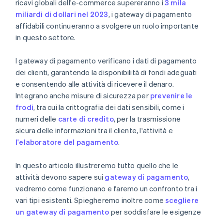
ricavi globali dell'e-commerce supereranno i
3 mila
Esamina le funzionalità globali e locali
miliardi di dollari nel 2023
, i gateway di pagamento
affidabili continueranno a svolgere un ruolo importante
in questo settore.
I gateway di pagamento verificano i dati di pagamento
dei clienti, garantendo la disponibilità di fondi adeguati
e consentendo alle attività di ricevere il denaro.
Integrano anche misure di sicurezza per
prevenire le
frodi
, tra cui la crittografia dei dati sensibili, come i
numeri delle
carte di credito
, per la trasmissione
sicura delle informazioni tra il cliente, l'attività e
l'elaboratore del pagamento
.
In questo articolo illustreremo tutto quello che le
attività devono sapere sui
gateway di pagamento
,
vedremo come funzionano e faremo un confronto tra i
vari tipi esistenti. Spiegheremo inoltre come
scegliere
un gateway di pagamento
per soddisfare le esigenze