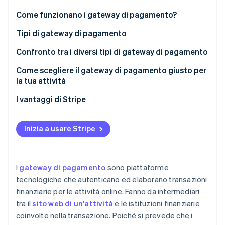
Scopri cosa ti aspetta
Come funzionano i gateway di pagamento?
Radar
Ecosistema
Prevenzione delle frodi
Tipi di gateway di pagamento
Partner
Atlas
Confronto tra i diversi tipi di gateway di pagamento
Stripe App Marketplace
Costituzione di start-up
Facilità di integrazione
Come scegliere il gateway di pagamento giusto per
Climate
Rimozione del carbonio
la tua attività
Tariffe e commissioni
Identity
Valuta il tuo modello di business e il volume della tua
I vantaggi di Stripe
Verifica online dell'identità
Velocità delle transazioni
attività
Sicurezza
Sicurezza
Considera le tue risorse tecniche
Inizia a usare Stripe
Integrazione
Esperienza del cliente
Identifica il costo totale di proprietà
Facilità di utilizzo
Stripe Sessions 2026
Dai priorità alla sicurezza e alla conformità
I
gateway di pagamento
sono piattaforme
Scopri come Stripe sta costruendo l'infrastruttura economi
tecnologiche che autenticano ed elaborano transazioni
Guarda ora
Analizza l’integrazione con il tuo ambiente di
finanziarie per le attività online. Fanno da intermediari
pagamento
tra il
sito web di un'attività
e le istituzioni finanziarie
Focalizzati sull’esperienza del cliente
coinvolte nella transazione. Poiché si prevede che i