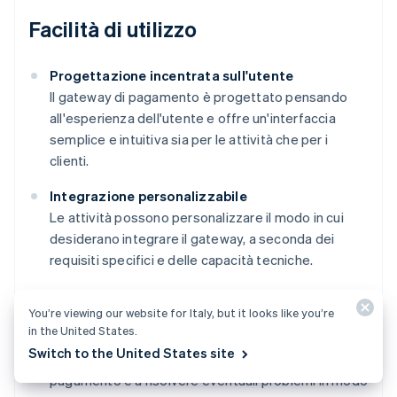
Facilità di utilizzo
Progettazione incentrata sull'utente
Il gateway di pagamento è progettato pensando
all'esperienza dell'utente e offre un'interfaccia
semplice e intuitiva sia per le attività che per i
clienti.
Integrazione personalizzabile
Le attività possono personalizzare il modo in cui
desiderano integrare il gateway, a seconda dei
requisiti specifici e delle capacità tecniche.
Assistenza completa
You’re viewing our website for Italy, but it looks like you’re
Stripe fornisce documentazione dettagliata e
in the United States.
assistenza completa per aiutare le attività a
Switch to the United States site
perfezionare la configurazione del gateway di
pagamento e a risolvere eventuali problemi in modo