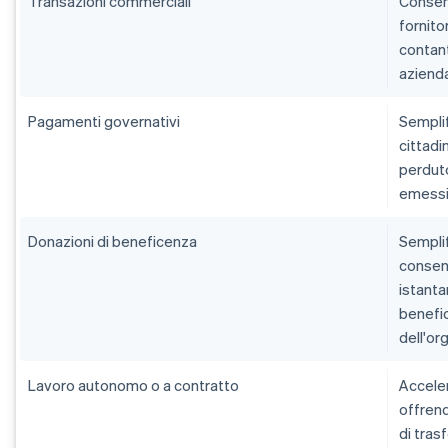
Transazioni commerciali
Consente
fornito
contant
azienda
Pagamenti governativi
Semplif
cittadi
perduto
emessi 
Donazioni di beneficenza
Semplif
consent
istant
benefic
dell'or
Lavoro autonomo o a contratto
Acceler
offrend
di tras