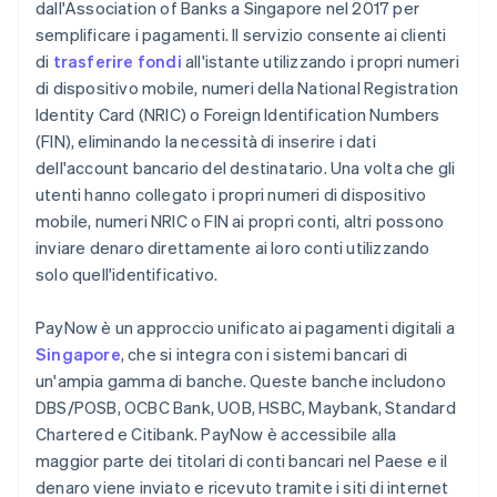
dall'Association of Banks a Singapore nel 2017 per
semplificare i pagamenti. Il servizio consente ai clienti
Comunicazioni al cliente
di
trasferire fondi
all'istante utilizzando i propri numeri
di dispositivo mobile, numeri della National Registration
Identity Card (NRIC) o Foreign Identification Numbers
(FIN), eliminando la necessità di inserire i dati
dell'account bancario del destinatario. Una volta che gli
utenti hanno collegato i propri numeri di dispositivo
mobile, numeri NRIC o FIN ai propri conti, altri possono
inviare denaro direttamente ai loro conti utilizzando
solo quell'identificativo.
PayNow è un approccio unificato ai pagamenti digitali a
Singapore
, che si integra con i sistemi bancari di
un'ampia gamma di banche. Queste banche includono
DBS/POSB, OCBC Bank, UOB, HSBC, Maybank, Standard
Chartered e Citibank. PayNow è accessibile alla
maggior parte dei titolari di conti bancari nel Paese e il
denaro viene inviato e ricevuto tramite i siti di internet