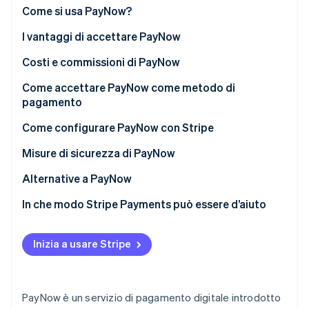
Scopri cosa ti aspetta
Come si usa PayNow?
Radar
Ecosistema
I vantaggi di accettare PayNow
Prevenzione delle frodi
Costi e commissioni di PayNow
Partner
Atlas
Stripe App Marketplace
Costituzione di start-up
Come accettare PayNow come metodo di
Climate
pagamento
Rimozione del carbonio
Come configurare PayNow con Stripe
Identity
Verifica online dell'identità
Misure di sicurezza di PayNow
Protocolli di sicurezza bancaria
Alternative a PayNow
Autenticazione a due fattori (2FA)
In che modo Stripe Payments può essere d’aiuto
Stripe Sessions 2026
Verifica dei pagamenti
Scopri come Stripe sta costruendo l'infrastruttura economi
Inizia a usare Stripe
Guarda ora
Monitoraggio delle transazioni
Conformità alle normative
PayNow è un servizio di pagamento digitale introdotto
Limiti di transazione