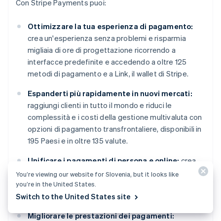
Con Stripe Payments puoi:
Ottimizzare la tua esperienza di pagamento:
crea un'esperienza senza problemi e risparmia
migliaia di ore di progettazione ricorrendo a
interfacce predefinite e accedendo a oltre 125
metodi di pagamento e a Link, il wallet di Stripe.
Espanderti più rapidamente in nuovi mercati:
raggiungi clienti in tutto il mondo e riduci le
complessità e i costi della gestione multivaluta con
opzioni di pagamento transfrontaliere, disponibili in
195 Paesi e in oltre 135 valute.
Unificare i pagamenti di persona e online:
crea
un'esperienza di commercio unificato su canali
You’re viewing our website for Slovenia, but it looks like
online e di persona per personalizzare le interazioni,
you’re in the United States.
premiare la fedeltà e aumentare i ricavi.
Switch to the United States site
Migliorare le prestazioni dei pagamenti: