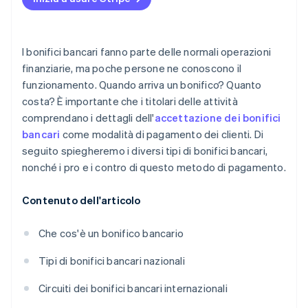
Possibilità di pagamenti incompleti
Maggiori possibilità di ritardi
I bonifici bancari fanno parte delle normali operazioni
finanziarie, ma poche persone ne conoscono il
funzionamento. Quando arriva un bonifico? Quanto
costa? È importante che i titolari delle attività
comprendano i dettagli dell'
accettazione dei bonifici
bancari
come modalità di pagamento dei clienti. Di
seguito spiegheremo i diversi tipi di bonifici bancari,
nonché i pro e i contro di questo metodo di pagamento.
Contenuto dell'articolo
Che cos'è un bonifico bancario
Tipi di bonifici bancari nazionali
Circuiti dei bonifici bancari internazionali