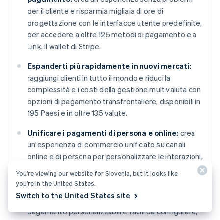
per il cliente e risparmia migliaia di ore di
progettazione con le interfacce utente predefinite,
per accedere a oltre 125 metodi di pagamento e a
Link, il wallet di Stripe.
Espanderti più rapidamente in nuovi mercati:
raggiungi clienti in tutto il mondo e riduci la
complessità e i costi della gestione multivaluta con
opzioni di pagamento transfrontaliere, disponibili in
195 Paesi e in oltre 135 valute.
Unificare i pagamenti di persona e online:
crea
un'esperienza di commercio unificato su canali
online e di persona per personalizzare le interazioni,
premiare la fedeltà e aumentare i ricavi.
You’re viewing our website for Slovenia, but it looks like
you’re in the United States.
Migliorare le prestazioni dei pagamenti:
Switch to the United States site
aumenta i ricavi con una gamma di strumenti di
pagamento personalizzabili e facili da configurare,