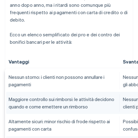
anno dopo anno, ma i ritardi sono comunque più
frequenti rispetto ai pagamenti con carta di credito o di
debito.
Ecco un elenco semplificato dei pro e dei contro dei
bonifici bancari per le attività:
Vantaggi
Svant
Nessun storno: i clienti non possono annullare i
Nessun
pagamenti
gli ab
Maggiore controllo sui rimborsi: le attività decidono
Nessun 
quando e come emettere un rimborso
clienti
Altamente sicuri: minor rischio di frode rispetto ai
Possibi
pagamenti con carta
confusa