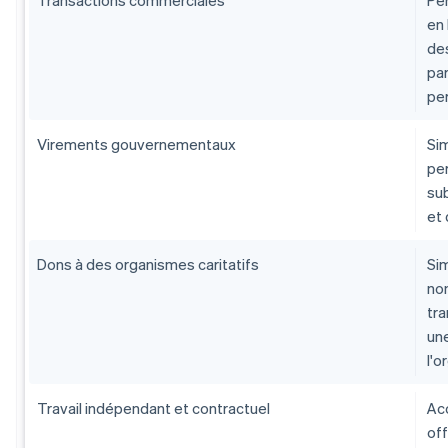
en 
de
par
per
Virements gouvernementaux
Si
pe
sub
et
Dons à des organismes caritatifs
Sim
no
tr
une
l'o
Travail indépendant et contractuel
Acc
of