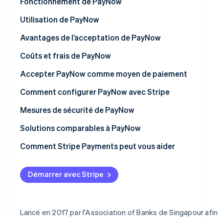
Fonctionnement de PayNow
Découvrez les prochaines évolutions
Commerce en ligne
Utilisation de PayNow
Radar
Prévention de la fraude
Avantages de l’acceptation de PayNow
Écosystème
Atlas
Constitution de start-up
Coûts et frais de PayNow
Partenaires
Climate
Stripe App
Accepter PayNow comme moyen de paiement
Élimination du carbone
Marketplace
Comment configurer PayNow avec Stripe
Identity
Vérification de l'identité
Mesures de sécurité de PayNow
Protocoles de sécurité bancaire
Solutions comparables à PayNow
Authentification à deux facteurs (2FA)
Comment Stripe Payments peut vous aider
Stripe Sessions 2026
Vérification du paiement
Découvrez comment Stripe construit l’infrastructure écon
Démarrer avec Stripe
Regarder la vidéo
Suivi des transactions
Lo conformité réglementaire
Lancé en 2017 par l'Association of Banks de Singapour afin
Limites de transaction