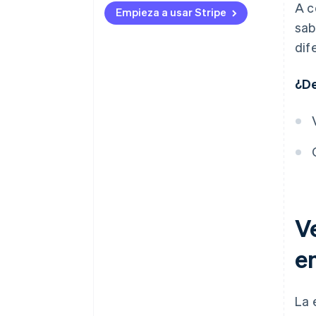
A c
Empieza a usar Stripe
Socios locales
sab
dif
Diferencias culturales
Contratación de un equipo
¿De
Idiomas locales
Zonas horarias
Valor del producto
Cultura de pago
Cumplimiento legal y normativo
Ve
e
La 