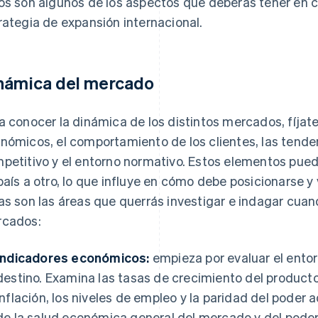
os son algunos de los aspectos que deberás tener en cu
rategia de expansión internacional.
námica del mercado
a conocer la dinámica de los distintos mercados, fíjat
nómicos, el comportamiento de los clientes, las tend
petitivo y el entorno normativo. Estos elementos pued
país a otro, lo que influye en cómo debe posicionarse y
as son las áreas que querrás investigar e indagar cua
cados:
Indicadores económicos:
empieza por evaluar el ento
destino. Examina las tasas de crecimiento del producto i
inflación, los niveles de empleo y la paridad del poder 
de la salud económica general del mercado y del poder 