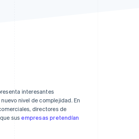
Stripe Sessions 2026
Descubre cómo Stripe
está construyendo la
infraestructura
económica para la IA.
Ver ahora
presenta interesantes
 nuevo nivel de complejidad. En
comerciales, directores de
ó que sus
empresas pretendían