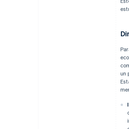
Est
est
Di
Par
eco
com
un 
Est
mer