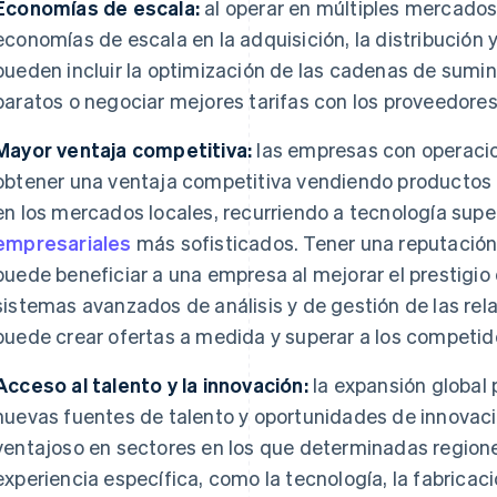
Economías de escala:
al operar en múltiples mercados
economías de escala en la adquisición, la distribución 
pueden incluir la optimización de las cadenas de sumi
baratos o negociar mejores tarifas con los proveedore
Mayor ventaja competitiva:
las empresas con operaci
obtener una ventaja competitiva vendiendo productos o
en los mercados locales, recurriendo a tecnología super
empresariales
más sofisticados. Tener una reputació
puede beneficiar a una empresa al mejorar el prestigio
sistemas avanzados de análisis y de gestión de las rel
puede crear ofertas a medida y superar a los competido
Acceso al talento y la innovación:
la expansión global
nuevas fuentes de talento y oportunidades de innovac
ventajoso en sectores en los que determinadas region
experiencia específica, como la tecnología, la fabricaci