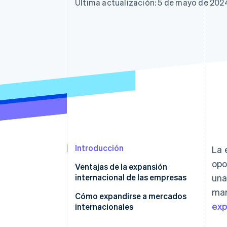
Authorization Boost
Data Pipeline
Última actualización: 5 de mayo de 202
Optimizaciones de aceptación
Sincronización de d
Link
Proceso de compra acelerado
Financial Connections
Datos de ctas. financieras
vinculadas
Introducción
La 
opo
Ventajas de la expansión
internacional de las empresas
una
mar
Cómo expandirse a mercados
exp
internacionales
Dinámica del mercado