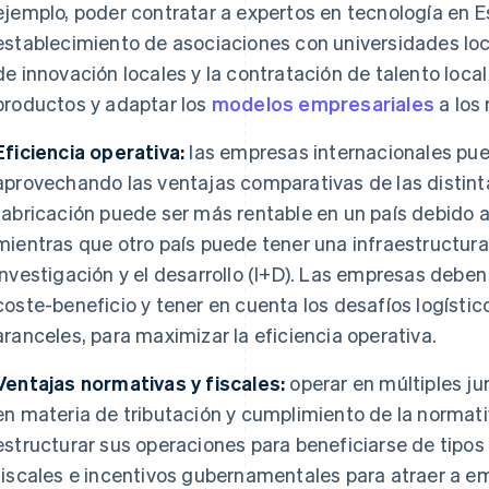
ejemplo, poder contratar a expertos en tecnología en E
establecimiento de asociaciones con universidades loca
de innovación locales y la contratación de talento loca
productos y adaptar los
modelos empresariales
a los
Eficiencia operativa:
las empresas internacionales pue
aprovechando las ventajas comparativas de las distinta
fabricación puede ser más rentable en un país debido a
mientras que otro país puede tener una infraestructur
investigación y el desarrollo (I+D). Las empresas deben 
coste-beneficio y tener en cuenta los desafíos logístic
aranceles, para maximizar la eficiencia operativa.
Ventajas normativas y fiscales:
operar en múltiples ju
en materia de tributación y cumplimiento de la norma
estructurar sus operaciones para beneficiarse de tipos
fiscales e incentivos gubernamentales para atraer a em