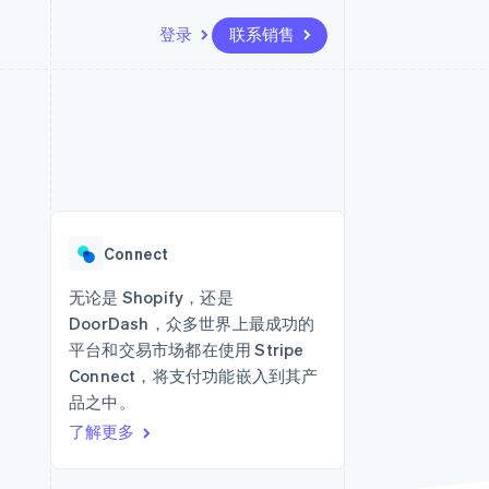
登录
联系销售
资源
生态系统
联系
场
更多
应用集成
合作伙伴
联系销售
Product roadmap
代码示例
Stripe App Marketplace
成为合作伙伴
了解未来规划
开发者博客
API 状态
Radar
欺诈防范
Connect
Atlas
初创企业注册
无论是 Shopify，还是
DoorDash，众多世界上最成功的
Climate
碳移除
平台和交易市场都在使用 Stripe
Connect，将支付功能嵌入到其产
品之中。
了解更多