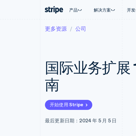
产品
解决方案
开发
更多资源
公司
按企业阶段
文档
学习
按应用场
支持
支付
营收
大型企业
Stripe 文档
博客
智能体
获取支
Payments
Billing
初创企业
API 参考文档
客户案例
加密货
托管支
在线支付
经常性收入
库与 SDK
指南
电子商
专业服
Managed Payments
Metronome
Stripe Apps
国际业务扩展 
嵌入式
备案商家解决方案
按用量计费
财务自
Payment links
Subscriptions
全球化
无代码支付
订阅管理
应用内
南
Checkout
Invoicing
交易市
预构建支付界面
一次性或定期账单
资金管
Elements
Tax
平台
灵活的 UI 组件
销售税和增值税自动
SaaS
Payment methods
Revenue Recogniti
开始使用 Stripe
接入 125+ 种支付方式
会计自动化
Terminal
Stripe Sigma
线下支付
自定义报告
最后更新日期：2024 年 5 月 5 日
Authorization Boost
Data Pipeline
支付成功率优化
数据同步
Link