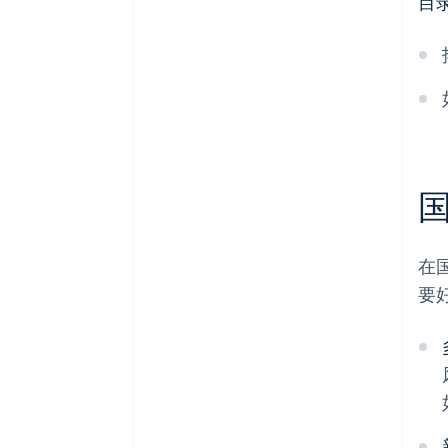
目
文化差异
招聘一个团队
当地语言
时区
产品价值
支付文化
遵守法律法规
在
要