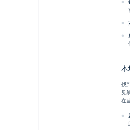
本
找
见
在