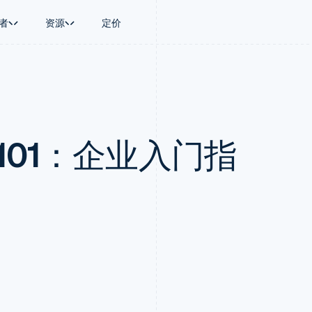
者
资源
定价
景
指南
按行业
公司
资金管理
平台和交易市
商务
持
接受线上付款
AI 企业
产品路线图
Global Payouts
Connect
币
持方案
实施预置结账流程
创作者经济
Sessions 年度大会
向第三方打款
平台支付
务
务
构建平台或交易市场
游戏
招聘
Crypto
101：企业入门指
金融
管理订阅
酒店、旅游与休闲
资讯中心
钱包、稳定币发行和发卡基础设
动化
提供按用量计费
保险
Stripe Press
施
企业
发行稳定币支持的支付卡
媒体与娱乐
支付
通过智能体配置和管理服务
非营利组织
场
专业服务
理
公共部门
零售
化
on