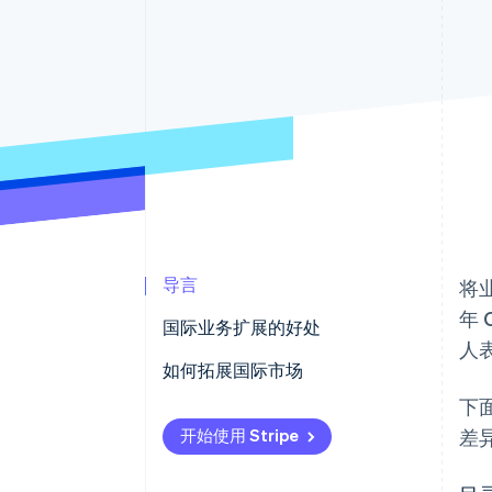
加速结账
导言
将
年 
国际业务扩展的好处
人
如何拓展国际市场
下
市场动态
开始使用 Stripe
差
本地合作伙伴