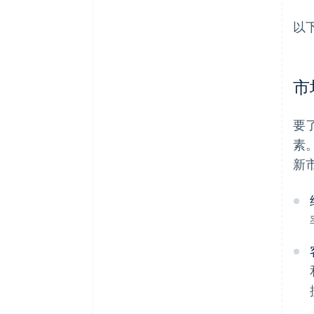
以
市
要
素
新