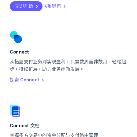
瑞士
立即开始
联系销售
Deutsch
Français
Italiano
English
塞浦路斯
English
斯洛伐克
English
斯洛文尼亚
English
Italiano
Connect
泰国
ไทย
English
从拓展支付业务到实现盈利，只需数周而非数月。轻松起
希腊
步，持续扩展，助力业务蓬勃发展。
English
探索 Connect
西班牙
Español
English
新加坡
English
简体中文
新西兰
English
匈牙利
English
Connect 文档
意大利
掌握多方交易中的资金分配与支付路由管理
Italiano
English