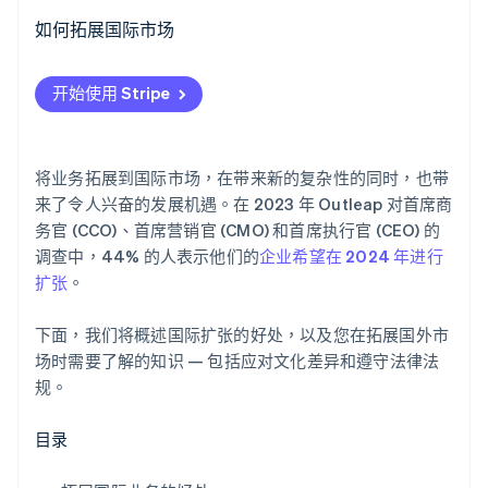
如何拓展国际市场
市场动态
Stripe Sessions 2026
开始使用 Stripe
了解 Stripe 如何为 AI 构建经济基础设施。
本地合作伙伴
立即观看
文化差异
将业务拓展到国际市场，在带来新的复杂性的同时，也带
招聘一个团队
来了令人兴奋的发展机遇。在 2023 年 Outleap 对首席商
务官 (CCO)、首席营销官 (CMO) 和首席执行官 (CEO) 的
当地语言
调查中，44% 的人表示他们的
企业希望在 2024 年进行
扩张
。
时区
产品价值
下面，我们将概述国际扩张的好处，以及您在拓展国外市
场时需要了解的知识 — 包括应对文化差异和遵守法律法
支付文化
规。
遵守法律法规
目录