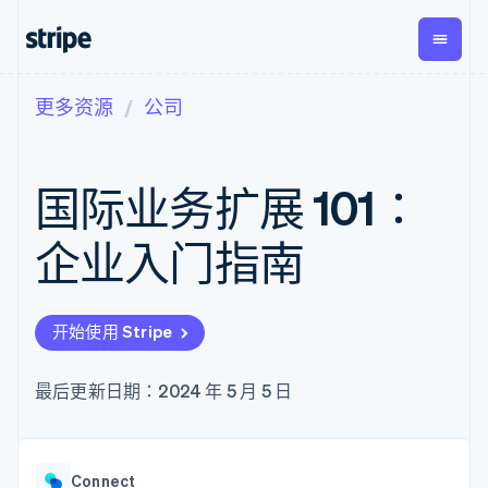
更多资源
公司
按企业阶段
文档
学习
支付
营收
资金管
平台
理
易市
大型企业
Stripe 文档
博客
Payments
Billing
初创企业
API 参考文档
客户案例
国际业务扩展 101：
在线支付
经常性收入
Global
Conn
库与 SDK
指南
Managed
Metronome
Payouts
Stripe Apps
Payments
按用量计费
平台
企业入门指南
备案商家解决
Subscriptions
向第三
按应用场景
方案
方打款
支持
订阅管理
Payment links
Crypto
指南
智能体商务
Invoicing
钱包、
加密货币
获取支持
无代码支付
一次性或定期
开始使用 Stripe
稳定币
电子商务
接受线上付款
托管支持方案
Checkout
账单
发行和
嵌入式金融
实施预置结账流程
专业服务
预构建支付界
Tax
发卡基
财务自动化
构建平台或交易市场
最后更新日期：2024 年 5 月 5 日
面
销售税和增值
础设施
全球化企业
管理订阅
Elements
税自动化
应用内支付
提供按用量计费
灵活的 UI 组件
Revenue
交易市场
发行稳定币支持的支付卡
Payment
Recognition
公司
资金管理
通过智能体配置和管理服
methods
会计自动化
Connect
平台
务