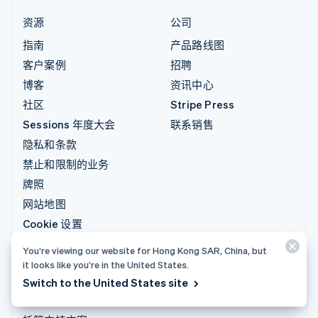
资源
公司
指南
产品路线图
客户案例
招聘
博客
资讯中心
社区
Stripe Press
Sessions 年度大会
联系销售
隐私和条款
禁止和限制的业务
牌照
网站地图
Cookie 设置
更多资源
You’re viewing our website for Hong Kong SAR, China, but
it looks like you’re in the United States.
支持
Switch to the United States site
获取支持