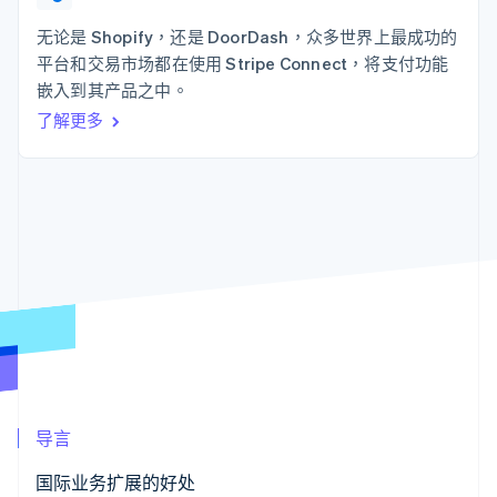
接入 125+ 种支
Stripe Sigma
产品路线图
SaaS
付方式
自定义报告
Sessions 年度大会
无论是 Shopify，还是 DoorDash，众多世界上最成功的
Authorization
Data Pipeline
招聘
平台和交易市场都在使用 Stripe Connect，将支付功能
Boost
数据同步
资讯中心
支付成功率优
资源
嵌入到其产品之中。
Stripe Press
化
按行业
了解更多
Link
应用集成
加速结账
AI 企业
代码示例
创作者经济
开发者博客
联系
游戏
API 状态
酒店、旅游与休闲
联系销售
保险
成为合作伙伴
更多
媒体与娱乐
Product roadmap
非营利组织
了解未来规划
专业服务
公共部门
Radar
零售
欺诈防范
Atlas
初创企业注册
生态系统
Climate
导言
碳移除
合作伙伴
Stripe App Marketplace
国际业务扩展的好处