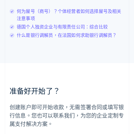
列支敦士登
何为屋号（商号）？个体经营者如何选择屋号及相关
Deutsch
English
卢森堡
注意事项
Français
Deutsch
English
德国个人独资企业与有限责任公司：综合比较
罗马尼亚
什么是银行调解员，在法国如何求助银行调解员？
English
马尔他
English
马来西亚
English
简体中文
美国
English
Español
简体中文
墨西哥
Español
English
准备好开始了？
挪威
English
葡萄牙
创建账户即可开始收款，无需签署合同或填写银
Português
English
行信息。您也可以联系我们，为您的企业定制专
日本
日本語
English
属支付解决方案。
瑞典
Svenska
English