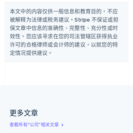
波兰
本文中的内容仅供一般信息和教育目的，不应
English
丹麦
被解释为法律或税务建议。Stripe 不保证或担
English
保文章中信息的准确性、完整性、充分性或时
德国
效性。您应该寻求在您的司法管辖区获得执业
Deutsch
English
法国
许可的合格律师或会计师的建议，以就您的特
Français
English
定情况提供建议。
芬兰
English
Svenska
荷兰
Nederlands
English
加拿大
English
Français
捷克
English
克罗地亚
English
Italiano
更多文章
拉脱维亚
English
查看所有“公司”相关文章
立陶宛
English