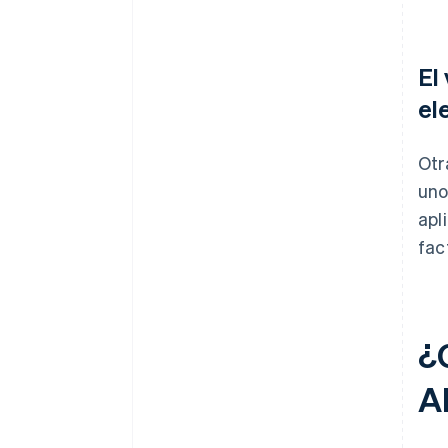
El
el
Otr
uno
apl
fac
¿
A