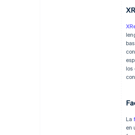
XR
XR
len
bas
con
esp
los
con
Fa
La
en 