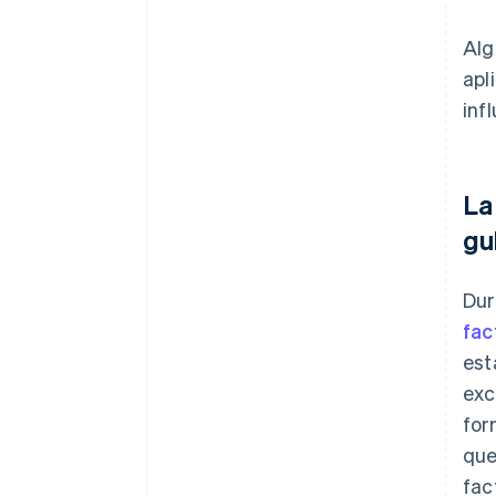
Alg
apl
inf
La
gu
Dur
fac
est
exc
for
que
fac