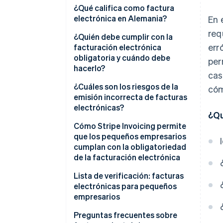
La facturación electrónica se
¿Qué califica como factura
aplica a grandes empresas
electrónica en Alemania?
En 
req
La facturación electrónica es
XRechnung
¿Quién debe cumplir con la
err
obligatoria solo para contratos
facturación electrónica
Factura ZUGFeRD
gubernamentales
obligatoria y cuándo debe
per
hacerlo?
cas
El volumen de facturación
determina si es obligatoria la
Historial de implementación
¿Cuáles son los riesgos de la
cóm
facturación electrónica
emisión incorrecta de facturas
Exenciones a la facturación
electrónicas?
¿Qu
electrónica obligatoria para
pequeños empresarios
Cómo Stripe Invoicing permite
que los pequeños empresarios
Otras exenciones a la
cumplan con la obligatoriedad
facturación electrónica
de la facturación electrónica
obligatoria
Lista de verificación: facturas
electrónicas para pequeños
empresarios
Asegúrate de poder recibir
Preguntas frecuentes sobre