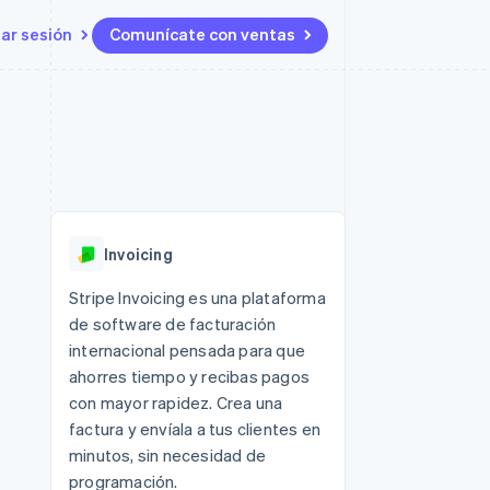
iar sesión
Comunícate con ventas
Recursos
Ecosistema
Contacto
 marketplaces
Más
Integraciones de aplicaciones
Socios
Contacta con ventas
Product roadmap
s
Ejemplos de código
Stripe App Marketplace
Conviértete en socio
Ver lo que viene
ataformas
Blog de desarrolladores
 plataformas
Estado de la API
Radar
e clientes
Prevención de fraude
 platforms
Invoicing
ncieros
Atlas
Constitución de una startup
 lucro
Stripe Invoicing es una plataforma
de software de facturación
Climate
s y virtuales
Eliminación de dióxido de
internacional pensada para que
carbono
ahorres tiempo y recibas pagos
Identity
con mayor rapidez. Crea una
Verificación de identidad en
factura y envíala a tus clientes en
línea
minutos, sin necesidad de
programación.