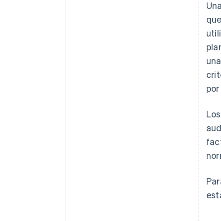
Una
que
uti
pla
una
cri
por
Los
aud
fac
nor
Par
est