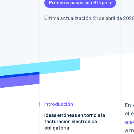
Authorization Boost
Primeros pasos con Stripe
Optimizaciones de aceptación
Link
Proceso de compra acelerado
Última actualización: 21 de abril de 202
Financial Connections
Datos de ctas. financieras
vinculadas
Introducción
En 
el 
Ideas erróneas en torno a la
facturación electrónica
ele
obligatoria
a m