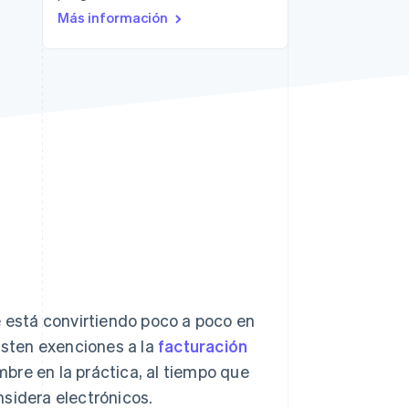
Más información
Sesiones de Stripe
2026
Descubre cómo Stripe
construye la
infraestructura
económica para la IA.
Mirar ahora
e está convirtiendo poco a poco en
isten exenciones a la
facturación
bre en la práctica, al tiempo que
nsidera electrónicos.