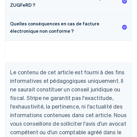
ZUGFeRD ?
Quelles conséquences en cas de facture
électronique non conforme ?
Allemagne
Deutsch
English
Australie
Le contenu de cet article est fourni à des fins
English
informatives et pédagogiques uniquement. Il
Autriche
ne saurait constituer un conseil juridique ou
Deutsch
English
Belgique
fiscal. Stripe ne garantit pas l'exactitude,
Nederlands
Français
Deutsch
English
l'exhaustivité, la pertinence, ni l'actualité des
Brésil
Português
English
informations contenues dans cet article. Nous
Bulgarie
vous conseillons de solliciter l'avis d'un avocat
English
Canada
compétent ou d'un comptable agréé dans le