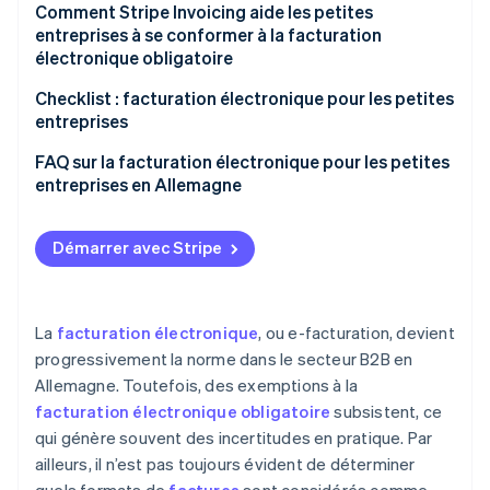
électronique pour les petites entreprises
Comment Stripe Invoicing aide les petites
entreprises à se conformer à la facturation
Autres exemptions à l’obligation de facturation
électronique obligatoire
électronique
Checklist : facturation électronique pour les petites
entreprises
Assurez-vous de pouvoir recevoir des factures
FAQ sur la facturation électronique pour les petites
électroniques
entreprises en Allemagne
Choisissez un logiciel de comptabilité adapté
Démarrer avec Stripe
Adaptez vos processus de facturation
Informez vos employés et vos clients
La
facturation électronique
, ou e-facturation, devient
Assurez-vous que votre archivage est conforme
progressivement la norme dans le secteur B2B en
Allemagne. Toutefois, des exemptions à la
facturation électronique obligatoire
subsistent, ce
qui génère souvent des incertitudes en pratique. Par
ailleurs, il n’est pas toujours évident de déterminer