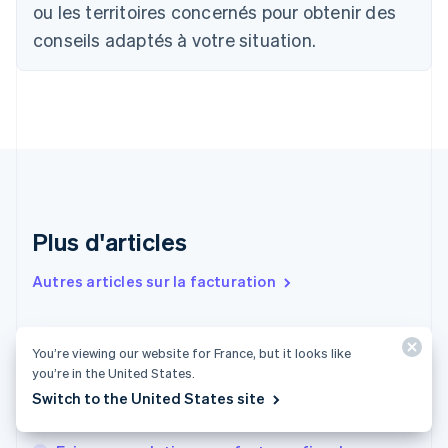
English
Français
ou les territoires concernés pour obtenir des
Chine continentale
conseils adaptés à votre situation.
简体中文
English
Chypre
English
Croatie
English
Italiano
Danemark
English
Émirats arabes unis
English
Espagne
Plus d'articles
Español
English
Estonie
Autres articles sur la facturation
English
États-Unis
English
Español
简体中文
Gestion des factures fournisseurs : étapes et
Finlande
You’re viewing our website for France, but it looks like
English
Svenska
conseils pour les entreprises françaises
you’re in the United States.
France
Switch to the United States site
Comment facturer les États-Unis depuis
Français
English
l’Espagne
Gibraltar