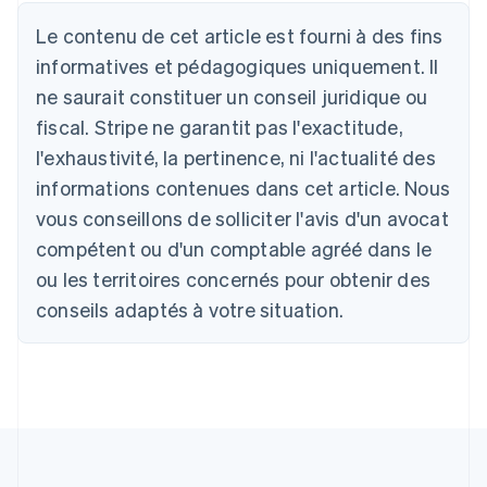
Australie
English
Le contenu de cet article est fourni à des fins
Autriche
informatives et pédagogiques uniquement. Il
Deutsch
English
Belgique
ne saurait constituer un conseil juridique ou
Nederlands
Français
Deutsch
English
fiscal. Stripe ne garantit pas l'exactitude,
Brésil
l'exhaustivité, la pertinence, ni l'actualité des
Português
English
Bulgarie
informations contenues dans cet article. Nous
English
vous conseillons de solliciter l'avis d'un avocat
Canada
English
Français
compétent ou d'un comptable agréé dans le
Chine continentale
ou les territoires concernés pour obtenir des
简体中文
English
Chypre
conseils adaptés à votre situation.
English
Croatie
English
Italiano
Danemark
English
Émirats arabes unis
English