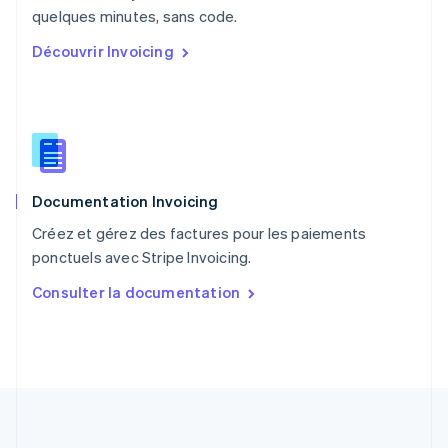
English
quelques minutes, sans code.
Portugal
Découvrir Invoicing
Português
English
R.A.S. de Hong Kong, Chine
English
简体中文
République tchèque
English
Roumanie
English
Documentation Invoicing
Royaume-Uni
English
Créez et gérez des factures pour les paiements
Singapour
ponctuels avec Stripe Invoicing.
English
简体中文
Slovaquie
Consulter la documentation
English
Slovénie
English
Italiano
Suède
Svenska
English
Suisse
Deutsch
Français
Italiano
English
Thaïlande