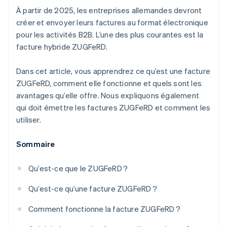
À partir de 2025, les entreprises allemandes devront
Archivage
Intégration dans les systèmes existants
créer et envoyer leurs factures au format électronique
pour les activités B2B. L’une des plus courantes est la
Amélioration de la qualité des données
facture hybride ZUGFeRD.
Gain de temps et d’argent
Dans cet article, vous apprendrez ce qu’est une facture
Développement durable
ZUGFeRD, comment elle fonctionne et quels sont les
avantages qu’elle offre. Nous expliquons également
qui doit émettre les factures ZUGFeRD et comment les
utiliser.
Sommaire
Qu’est-ce que le ZUGFeRD ?
Qu’est-ce qu’une facture ZUGFeRD ?
Comment fonctionne la facture ZUGFeRD ?