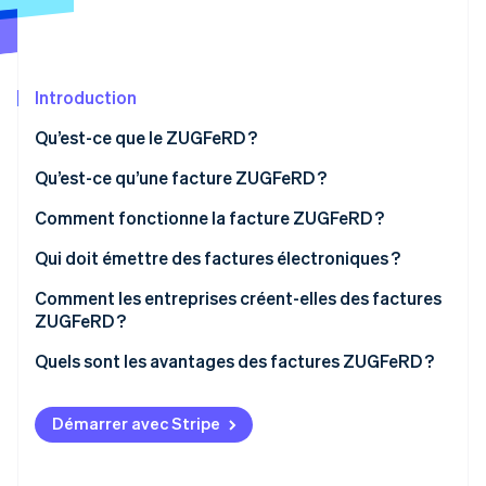
Découvrez les prochaines évolutions
Commerce en ligne
Radar
Prévention de la fraude
Écosystème
Introduction
Atlas
Constitution de start-up
Qu’est-ce que le ZUGFeRD ?
Partenaires
Climate
Stripe App Marketplace
Élimination du carbone
Qu’est-ce qu’une facture ZUGFeRD ?
Identity
Comment fonctionne la facture ZUGFeRD ?
Vérification de l'identité
Qui doit émettre des factures électroniques ?
Comment les entreprises créent-elles des factures
ZUGFeRD ?
Stripe Sessions 2026
Définir les exigences techniques
Quels sont les avantages des factures ZUGFeRD ?
Découvrez comment Stripe construit l’infrastructure écono
Regarder la vidéo
Saisir les informations de facturation
Conformité légale
Démarrer avec Stripe
Générer le format ZUGFeRD
Compatibilité et dimension internationale
Vérifier et livrer
Flexibilité pour les entreprises