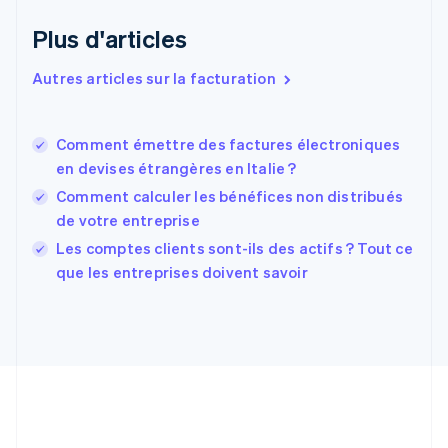
Espagne
Español
English
Plus d'articles
Estonie
English
Autres articles sur la facturation
États-Unis
English
Español
简体中文
Finlande
English
Svenska
Comment émettre des factures électroniques
France
en devises étrangères en Italie ?
Français
English
Comment calculer les bénéfices non distribués
Gibraltar
de votre entreprise
English
Grèce
Les comptes clients sont-ils des actifs ? Tout ce
English
que les entreprises doivent savoir
Hongrie
English
Inde
English
Irlande
English
Italie
Italiano
English
Japon