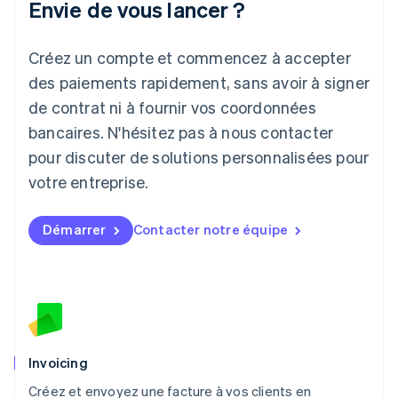
Envie de vous lancer ?
日本語
English
Lettonie
Créez un compte et commencez à accepter
English
Liechtenstein
des paiements rapidement, sans avoir à signer
Deutsch
English
de contrat ni à fournir vos coordonnées
Lituanie
English
bancaires. N'hésitez pas à nous contacter
Luxembourg
pour discuter de solutions personnalisées pour
Français
Deutsch
English
Malaisie
votre entreprise.
English
简体中文
Malte
Démarrer
Contacter notre équipe
English
Mexique
Español
English
Norvège
English
Nouvelle-Zélande
English
Pays-Bas
Invoicing
Nederlands
English
Créez et envoyez une facture à vos clients en
Pologne