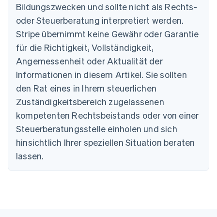
Nederlands
Français
Deutsch
English
Bildungszwecken und sollte nicht als Rechts-
Brasilien
oder Steuerberatung interpretiert werden.
Português
English
Bulgarien
Stripe übernimmt keine Gewähr oder Garantie
English
für die Richtigkeit, Vollständigkeit,
Dänemark
Angemessenheit oder Aktualität der
English
Deutschland
Informationen in diesem Artikel. Sie sollten
Deutsch
English
den Rat eines in Ihrem steuerlichen
Estland
Zuständigkeitsbereich zugelassenen
English
Festlandchina
kompetenten Rechtsbeistands oder von einer
简体中文
English
Steuerberatungsstelle einholen und sich
Finnland
English
Svenska
hinsichtlich Ihrer speziellen Situation beraten
Frankreich
lassen.
Français
English
Gibraltar
English
Griechenland
English
Indien