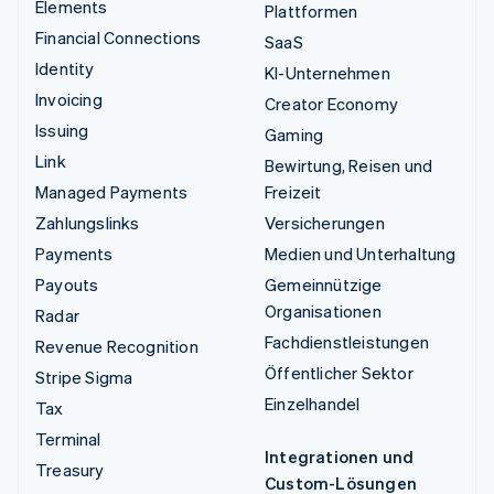
Elements
Plattformen
Financial Connections
SaaS
Identity
KI-Unternehmen
Invoicing
Creator Economy
Issuing
Gaming
Link
Bewirtung, Reisen und
Managed Payments
Freizeit
Zahlungslinks
Versicherungen
Payments
Medien und Unterhaltung
Payouts
Gemeinnützige
Organisationen
Radar
Fachdienstleistungen
Revenue Recognition
Öffentlicher Sektor
Stripe Sigma
Einzelhandel
Tax
Terminal
Integrationen und
Treasury
Custom-Lösungen