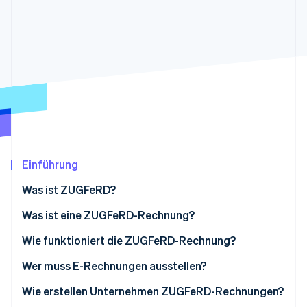
Betrugsprävention
Ecosystem
Atlas
Start-up-Gründung
Partner
Stripe App-Marktplatz
Climate
CO₂-Entnahme
Stripe-Sessions 2026
Erfahren Sie, wie Stripe Lösungen für die Wirtschaft
Einführung
Jetzt ansehen
Was ist ZUGFeRD?
Was ist eine ZUGFeRD-Rechnung?
Wie funktioniert die ZUGFeRD-Rechnung?
Wer muss E-Rechnungen ausstellen?
Wie erstellen Unternehmen ZUGFeRD-Rechnungen?