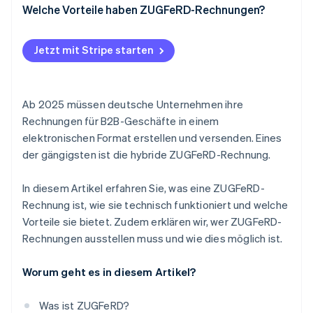
Technische Voraussetzungen schaffen
Welche Vorteile haben ZUGFeRD-Rechnungen?
Abrechnungsinformationen eingeben
Rechtskonformität
Jetzt mit Stripe starten
Generierung des ZUGFeRD-Formats
Kompatibilität und Internationalität
Prüfen und versenden
Flexibilität für Unternehmen
Ab 2025 müssen deutsche Unternehmen ihre
Archivieren
Integration in bestehende Systeme
Rechnungen für B2B-Geschäfte in einem
elektronischen Format erstellen und versenden. Eines
Verbesserte Datenqualität
der gängigsten ist die hybride ZUGFeRD-Rechnung.
Zeit- und Kosteneinsparung
In diesem Artikel erfahren Sie, was eine ZUGFeRD-
Nachhaltigkeit
Rechnung ist, wie sie technisch funktioniert und welche
Vorteile sie bietet. Zudem erklären wir, wer ZUGFeRD-
Rechnungen ausstellen muss und wie dies möglich ist.
Worum geht es in diesem Artikel?
Was ist ZUGFeRD?