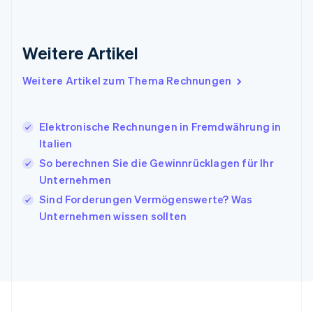
English
Irland
English
Italien
Weitere Artikel
Italiano
English
Japan
Weitere Artikel zum Thema Rechnungen
日本語
English
Kanada
English
Français
Elektronische Rechnungen in Fremdwährung in
Kroatien
Italien
English
Italiano
Lettland
So berechnen Sie die Gewinnrücklagen für Ihr
English
Unternehmen
Liechtenstein
Sind Forderungen Vermögenswerte? Was
Deutsch
English
Litauen
Unternehmen wissen sollten
English
Luxemburg
Français
Deutsch
English
Malaysia
English
简体中文
Malta
English