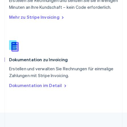
Erstellen Sie Rechnungen und senden Sie sie in wenigen
Slowakei
Minuten an Ihre Kundschaft – kein Code erforderlich.
English
Mehr zu Stripe Invoicing
Slowenien
English
Italiano
Sonderverwaltungsregion Hongkong,
China
English
简体中文
Spanien
Español
English
Dokumentation zu Invoicing
Thailand
ไทย
English
Erstellen und verwalten Sie Rechnungen für einmalige
Tschechische Republik
Zahlungen mit Stripe Invoicing.
English
Ungarn
Dokumentation im Detail
English
Vereinigte Arabische Emirate
English
Vereinigte Staaten
English
Español
简体中文
Vereinigtes Königreich
English