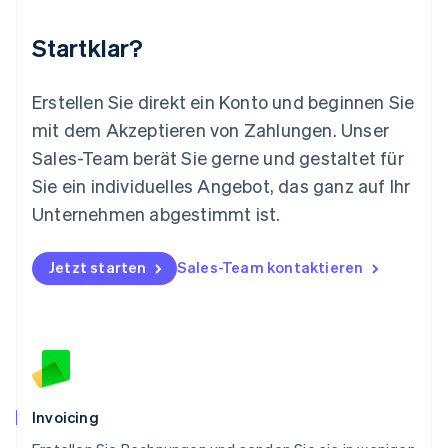
Mexiko
Startklar?
Español
English
Neuseeland
English
Erstellen Sie direkt ein Konto und beginnen Sie
Niederlande
mit dem Akzeptieren von Zahlungen. Unser
Nederlands
English
Norwegen
Sales-Team berät Sie gerne und gestaltet für
English
Sie ein individuelles Angebot, das ganz auf Ihr
Österreich
Deutsch
English
Unternehmen abgestimmt ist.
Polen
English
Portugal
Jetzt starten
Sales-Team kontaktieren
Português
English
Rumänien
English
Schweden
Svenska
English
Schweiz
Deutsch
Français
Italiano
English
Invoicing
Singapur
English
简体中文