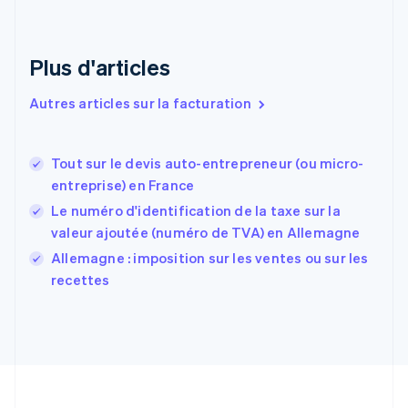
English
Italiano
Danemark
English
Émirats arabes unis
Plus d'articles
English
Espagne
Autres articles sur la facturation
Español
English
Estonie
English
Tout sur le devis auto-entrepreneur (ou micro-
États-Unis
entreprise) en France
English
Español
简体中文
Finlande
Le numéro d'identification de la taxe sur la
English
Svenska
valeur ajoutée (numéro de TVA) en Allemagne
France
Allemagne : imposition sur les ventes ou sur les
Français
English
recettes
Gibraltar
English
Grèce
English
Hongrie
English
Inde