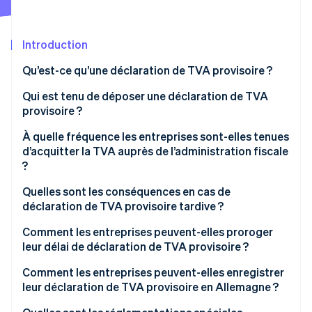
Découvrez les prochaines évolutions
Commerce en ligne
Radar
Prévention de la fraude
Introduction
Écosystème
Atlas
Qu’est-ce qu’une déclaration de TVA provisoire ?
Constitution de start-up
Partenaires
Qu’est-ce que l’imposition sur les ventes ou sur les
Qui est tenu de déposer une déclaration de TVA
Climate
Stripe App Marketplace
recettes ?
provisoire ?
Élimination du carbone
Identity
Imposition sur les ventes
Quand les propriétaires de petites entreprises sont-
À quelle fréquence les entreprises sont-elles tenues
Vérification de l'identité
ils exemptés de l’obligation de facturer la TVA ?
d’acquitter la TVA auprès de l’administration fiscale
Imposition sur les recettes
?
Qui peut être exempté de l’obligation d’acquitter la
TVA ?
Quels sont les délais de dépôt des déclarations de
Quelles sont les conséquences en cas de
TVA provisoires en 2023 et 2024 ?
déclaration de TVA provisoire tardive ?
Exemple d’étude de cas sur les déclarations de TVA
Stripe Sessions 2026
provisoires pour les propriétaires de petites
Comment les entreprises peuvent-elles proroger
Découvrez comment Stripe construit l’infrastructure écono
entreprises
leur délai de déclaration de TVA provisoire ?
Regarder la vidéo
Comment les entreprises peuvent-elles enregistrer
leur déclaration de TVA provisoire en Allemagne ?