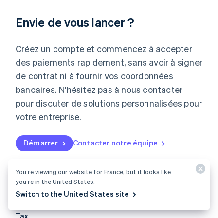
English
Irlande
Envie de vous lancer ?
English
Italie
Italiano
English
Créez un compte et commencez à accepter
Japon
日本語
English
des paiements rapidement, sans avoir à signer
Lettonie
de contrat ni à fournir vos coordonnées
English
bancaires. N'hésitez pas à nous contacter
Liechtenstein
pour discuter de solutions personnalisées pour
Deutsch
English
Lituanie
votre entreprise.
English
Luxembourg
Français
Deutsch
English
Démarrer
Contacter notre équipe
Malaisie
English
简体中文
Malte
You’re viewing our website for France, but it looks like
English
you’re in the United States.
Mexique
Switch to the United States site
Español
English
Norvège
Tax