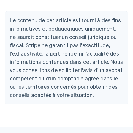
Le contenu de cet article est fourni à des fins
Allemagne
Deutsch
English
informatives et pédagogiques uniquement. Il
Australie
ne saurait constituer un conseil juridique ou
English
Autriche
fiscal. Stripe ne garantit pas l'exactitude,
Deutsch
English
l'exhaustivité, la pertinence, ni l'actualité des
Belgique
informations contenues dans cet article. Nous
Nederlands
Français
Deutsch
English
Brésil
vous conseillons de solliciter l'avis d'un avocat
Português
English
compétent ou d'un comptable agréé dans le
Bulgarie
ou les territoires concernés pour obtenir des
English
Canada
conseils adaptés à votre situation.
English
Français
Chine continentale
简体中文
English
Chypre
English
Croatie