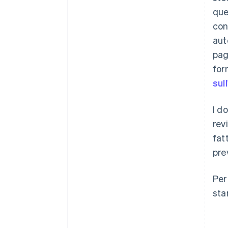
que
con
aut
pag
for
sul
I d
rev
fat
pre
Per
sta