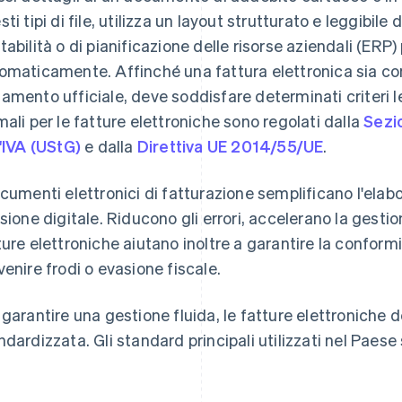
sti tipi di file, utilizza un layout strutturato e leggibil
tabilità o di pianificazione delle risorse aziendali (ERP
omaticamente. Affinché una fattura elettronica sia con
amento ufficiale, deve soddisfare determinati criteri leg
mali per le fatture elettroniche sono regolati dalla
Sezi
l'IVA (UStG)
e dalla
Direttiva UE 2014/55/UE
.
ocumenti elettronici di fatturazione semplificano l'elabo
isione digitale. Riducono gli errori, accelerano la gesti
ture elettroniche aiutano inoltre a garantire la conformi
venire frodi o evasione fiscale.
 garantire una gestione fluida, le fatture elettroniche 
ndardizzata. Gli standard principali utilizzati nel Paes