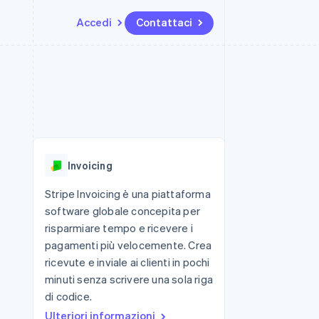
Accedi
Contattaci
Risorse
Ecosistema
Recapiti
me e marketplace
Altro
Integrazioni app
Partner
Contattaci
Product roadmap
ns
Esempi di codice
Stripe App Marketplace
Diventa nostro partner
Scopri cosa ti aspetta
 piattaforme
Blog per sviluppatori
 platforms
ibero
Stato dell'API
Radar
ari integrati
Prevenzione delle frodi
Invoicing
 fisiche
Atlas
Costituzione di start-up
Stripe Invoicing è una piattaforma
software globale concepita per
Climate
Rimozione del carbonio
risparmiare tempo e ricevere i
pagamenti più velocemente. Crea
Identity
Verifica online dell'identità
ricevute e inviale ai clienti in pochi
minuti senza scrivere una sola riga
di codice.
Ulteriori informazioni