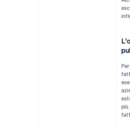
esc
inf
L'
pu
Per
fat
ese
azi
est
più
fat