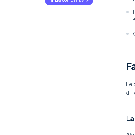
Adatta i processi di
fatturazione
Informa dipendenti e clienti
Assicurati che l’archiviazione sia
conforme
Fa
Le 
di 
La
Alc