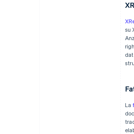
XR
XR
su 
Anz
rig
dat
str
Fa
La
doc
tra
ela