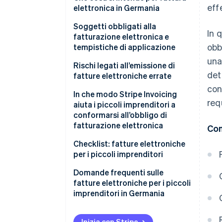
eff
applica alle grandi aziende
elettronica in Germania
L’obbligo di fatturazione
XRechnung
Soggetti obbligati alla
In 
elettronica è previsto solo per
fatturazione elettronica e
Fattura ZUGFeRD
obb
gli appalti pubblici
tempistiche di applicazione
una
Il volume delle fatture
Tempistiche di
Rischi legati all’emissione di
det
determina se esiste l’obbligo di
implementazione
fatture elettroniche errate
fatturazione elettronica
con
Esenzioni dall’obbligo di
In che modo Stripe Invoicing
requ
fatturazione elettronica per i
aiuta i piccoli imprenditori a
piccoli imprenditori
conformarsi all’obbligo di
fatturazione elettronica
Con
Altre esenzioni dall’obbligo di
fatturazione elettronica
Checklist: fatture elettroniche
per i piccoli imprenditori
Assicurati di poter ricevere le
Domande frequenti sulle
fatture elettroniche
fatture elettroniche per i piccoli
imprenditori in Germania
Scegli il software di contabilità
adatto
Inizia con Stripe