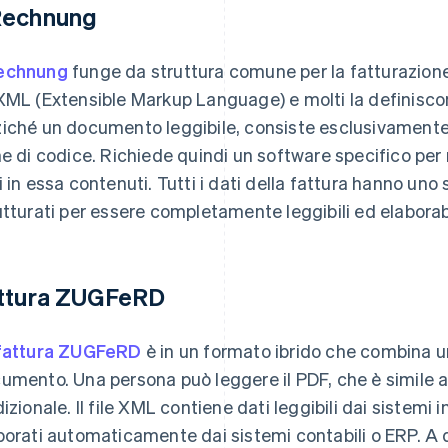
echnung
echnung
funge da struttura comune per la fatturazione
XML (Extensible Markup Language) e molti la definisco
iché un documento leggibile, consiste esclusivamente i
he di codice. Richiede quindi un software specifico per r
i in essa contenuti. Tutti i dati della fattura hanno uno
utturati per essere completamente leggibili ed elaborabi
ttura ZUGFeRD
fattura ZUGFeRD
è in un formato ibrido che combina un
umento. Una persona può leggere il PDF, che è simile 
dizionale. Il file XML contiene dati leggibili dai sistem
borati automaticamente dai sistemi contabili o ERP. A 