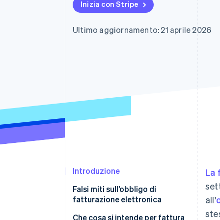
Inizia con Stripe
Link
Pagamento accelerato
Financial Connections
Ultimo aggiornamento: 21 aprile 2026
Conti finanziari collegati
Introduzione
La 
set
Falsi miti sull’obbligo di
fatturazione elettronica
all'
ste
La fatturazione elettronica si
Che cosa si intende per fattura