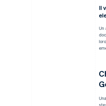
Il
el
Un 
doc
lor
eme
Ch
G
Una
ste