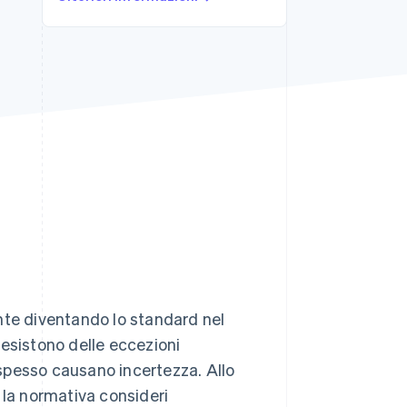
Stripe Sessions 2026
Scopri come Stripe sta
costruendo
l'infrastruttura
economica per l'IA.
Guarda ora
nte diventando lo standard nel
 esistono delle eccezioni
, spesso causano incertezza. Allo
la normativa consideri