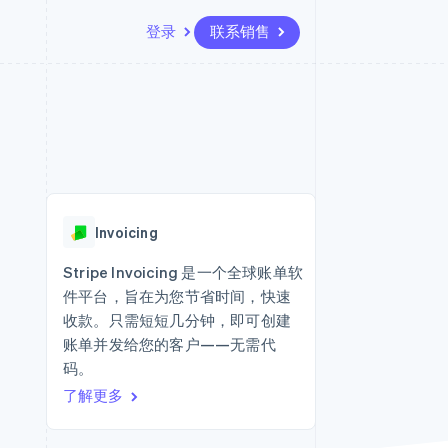
登录
联系销售
资源
生态系统
联系
场
更多
应用集成
合作伙伴
联系销售
Product roadmap
代码示例
Stripe App Marketplace
成为合作伙伴
了解未来规划
开发者博客
API 状态
Radar
欺诈防范
Invoicing
Atlas
初创企业注册
Stripe Invoicing 是一个全球账单软
件平台，旨在为您节省时间，快速
Climate
碳移除
收款。只需短短几分钟，即可创建
账单并发给您的客户——无需代
码。
了解更多