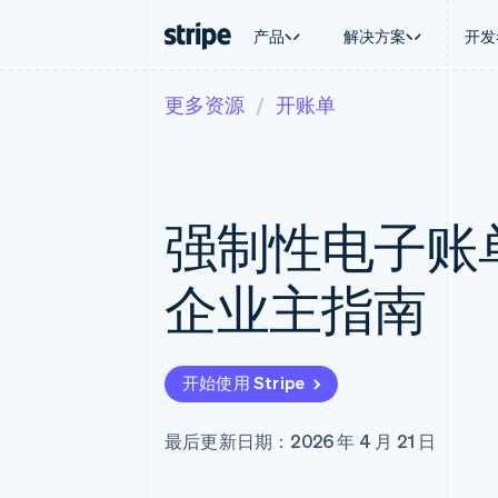
产品
解决方案
开发
更多资源
开账单
按企业阶段
文档
学习
按应用场
支持
支付
营收
大型企业
Stripe 文档
博客
智能体
获取支
Payments
Billing
初创企业
API 参考文档
客户案例
加密货
托管支
在线支付
经常性收入
库与 SDK
指南
电子商
专业服
Managed Payments
Metronome
Stripe Apps
强制性电子账
嵌入式
备案商家解决方案
按用量计费
财务自
Payment links
Subscriptions
全球化
无代码支付
订阅管理
应用内
企业主指南
Checkout
Invoicing
交易市
预构建支付界面
一次性或定期账单
资金管
Elements
Tax
平台
灵活的 UI 组件
销售税和增值税自动
SaaS
支付方式
Revenue Recogniti
开始使用 Stripe
支持 125 种以上
会计自动化
Terminal
Stripe Sigma
线下支付
自定义报告
最后更新日期：2026 年 4 月 21 日
Authorization Boost
Data Pipeline
支付成功率优化
数据同步
Link