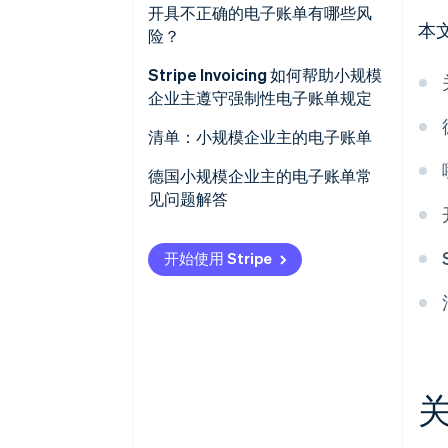
实施时间线
开具不正确的电子账单有哪些风
本
险？
对小规模企业主强制性电子账单
的豁免
Stripe Invoicing 如何帮助小规模
企业主遵守强制性电子账单规定
强制性电子账单的其他豁免
清单：小规模企业主的电子账单
确保您可以接收电子账单
德国小规模企业主的电子账单常
见问题解答
选择合适的会计软件
调整开单流程
开始使用 Stripe
通知员工和客户
确保归档合规