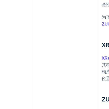
全
为
ZU
XR
XR
其
构
位
Z