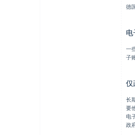
德
电
一
子
仅
长
要
电
政府