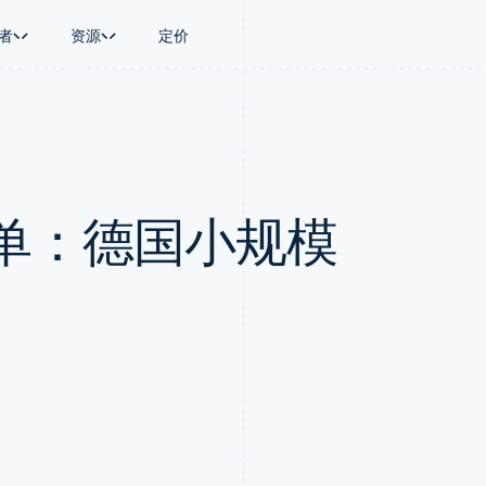
者
资源
定价
景
指南
按行业
公司
资金管理
平台和交易市
商务
持
接受线上付款
AI 企业
产品路线图
Global Payouts
Connect
币
持方案
实施预置结账流程
创作者经济
Sessions 年度大会
向第三方打款
平台支付
务
务
构建平台或交易市场
游戏
招聘
Crypto
单：德国小规模
金融
管理订阅
酒店、旅游与休闲
资讯中心
钱包、稳定币发行和发卡基础设
动化
提供按用量计费
保险
Stripe Press
施
企业
发行稳定币支持的支付卡
媒体与娱乐
支付
通过智能体配置和管理服务
非营利组织
场
专业服务
理
公共部门
零售
化
on