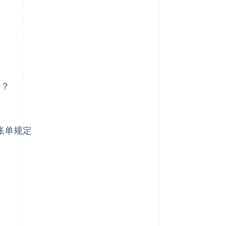
始？
子账单规定