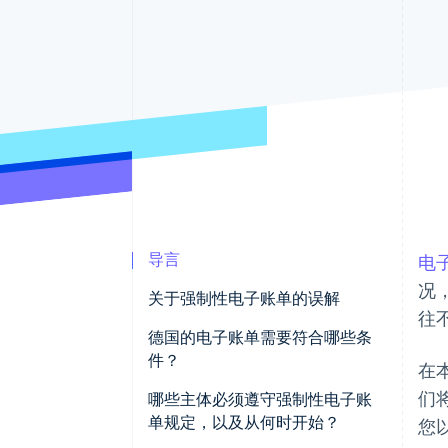
加速结账
导言
电
况
关于强制性电子账单的误解
往
电子账单适用于大公司
德国的电子账单需要符合哪些条
件？
在
仅政府合同需要电子账单
们
XRechnung
哪些主体必须遵守强制性电子账
账单数量决定电子账单是否是强
单规定，以及从何时开始？
您
ZUGFeRD 账单
制要求