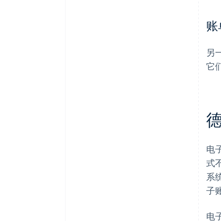
账
另
它
电
式
系
子
电