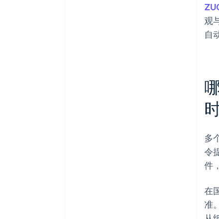
ZU
观
自
多
令
件
在
准
从