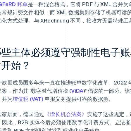
GFeRD 账单
是一种混合格式，它将 PDF 与 XML 合并
与常规计费文件相似；而 XML 数据集则存储了机器可读的
动化方式处理。与 XRechnung 不同，接收方无需特殊
哪些主体必须遵守强制性电子账
时开始？
个欧盟成员国多年来一直在推进账单数字化改革。2022 年
提案，作为其“数字时代增值税 (
ViDA
)”倡议的一部分。
，并为
增值税 (VAT)
申报义务提供可靠的数据源。
国家层面，德国通过
《增长机会法案》
实施了这些规定，该
。因此，B2B 实体今后必须使用数字化计费方式。立法
纸质和 PDF 文档顺利过渡到标准化电子账单。