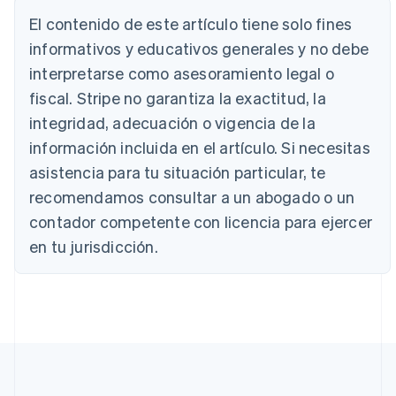
English
El contenido de este artículo tiene solo fines
Austria
informativos y educativos generales y no debe
Deutsch
English
Bélgica
interpretarse como asesoramiento legal o
Nederlands
Français
Deutsch
English
fiscal. Stripe no garantiza la exactitud, la
Brasil
integridad, adecuación o vigencia de la
Português
English
Bulgaria
información incluida en el artículo. Si necesitas
English
asistencia para tu situación particular, te
Canadá
English
Français
recomendamos consultar a un abogado o un
China continental
contador competente con licencia para ejercer
简体中文
English
Chipre
en tu jurisdicción.
English
Croacia
English
Italiano
Dinamarca
English
Emiratos Árabes Unidos
English
Eslovaquia