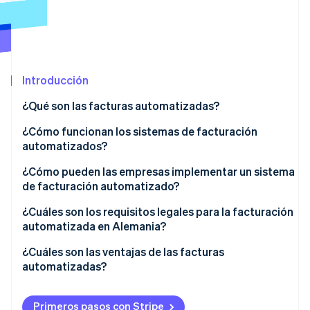
Radar
Prevención de fraude
Ecosistema
Atlas
Constitución de una startup
Socios
Introducción
Climate
Stripe App Marketplace
Eliminación de dióxido de carbono
¿Qué son las facturas automatizadas?
Identity
¿Cómo funcionan los sistemas de facturación
Verificación de identidad en línea
automatizados?
Importar facturas recibidas
¿Cómo pueden las empresas implementar un sistema
de facturación automatizado?
Generar facturas emitidas
1. Definir requisitos
¿Cuáles son los requisitos legales para la facturación
Sesiones de Stripe 2026
Descubre cómo Stripe construye la infraestructura económi
automatizada en Alemania?
2. Comparar soluciones
Mirar ahora
Ley del IVA en Alemania
¿Cuáles son las ventajas de las facturas
3. Implementar y probar el sistema
automatizadas?
GoBD
4. Automatizar el flujo de facturas
Ahorro de tiempo
Estándares de factura electrónica
Primeros pasos con Stripe