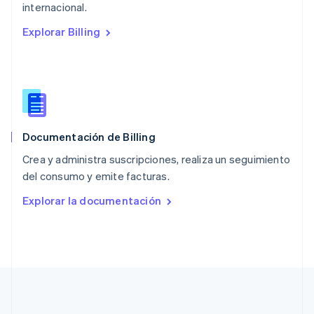
English
internacional.
Países Bajos
Explorar Billing
Nederlands
English
Polonia
English
Portugal
Português
English
RAE de Hong Kong, China
English
简体中文
Documentación de Billing
Reino Unido
English
Crea y administra suscripciones, realiza un seguimiento
República Checa
del consumo y emite facturas.
English
Rumania
Explorar la documentación
English
Singapur
English
简体中文
Suecia
Svenska
English
Suiza
Deutsch
Français
Italiano
English
Tailandia