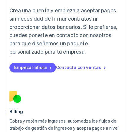
English
Crea una cuenta y empieza a aceptar pagos
Italia
Italiano
English
sin necesidad de firmar contratos ni
Japón
proporcionar datos bancarios. Si lo prefieres,
日本語
English
Letonia
puedes ponerte en contacto con nosotros
English
para que diseñemos un paquete
Liechtenstein
personalizado para tu empresa.
Deutsch
English
Lituania
English
Empezar ahora
Contacta con ventas
Luxemburgo
Français
Deutsch
English
Malasia
English
简体中文
Malta
English
México
Español
English
Billing
Noruega
Cobra y retén más ingresos, automatiza los flujos de
English
trabajo de gestión de ingresos y acepta pagos a nivel
Nueva Zelandia