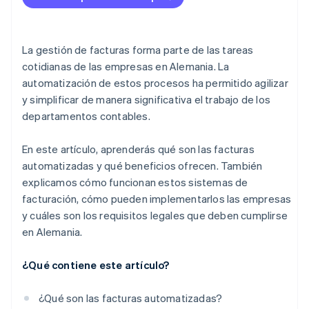
5. Refinar el proceso
Reducción de costos
Protección de datos
Reducción de errores
La gestión de facturas forma parte de las tareas
Transparencia
cotidianas de las empresas en Alemania. La
automatización de estos procesos ha permitido agilizar
Pagos más rápidos
y simplificar de manera significativa el trabajo de los
Cumplimiento de la normativa
departamentos contables.
Escalabilidad
En este artículo, aprenderás qué son las facturas
Integración
automatizadas y qué beneficios ofrecen. También
explicamos cómo funcionan estos sistemas de
facturación, cómo pueden implementarlos las empresas
y cuáles son los requisitos legales que deben cumplirse
en Alemania.
¿Qué contiene este artículo?
¿Qué son las facturas automatizadas?