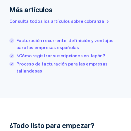
English
Más artículos
Eslovenia
English
Italiano
Consulta todos los artículos sobre cobranza
España
Español
English
Estados Unidos
English
Español
简体中文
Facturación recurrente: definición y ventajas
Estonia
para las empresas españolas
English
¿Cómo registrar suscripciones en Japón?
Finlandia
English
Svenska
Proceso de facturación para las empresas
Francia
tailandesas
Français
English
Gibraltar
English
Grecia
English
Hungría
English
India
English
¿Todo listo para empezar?
Irlanda