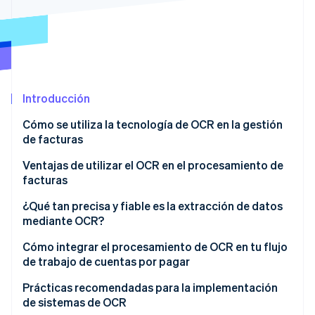
Radar
Prevención de fraude
Ecosistema
Atlas
Constitución de una startup
Socios
Climate
Stripe App Marketplace
Introducción
Eliminación de dióxido de carbono
Identity
Cómo se utiliza la tecnología de OCR en la gestión
Verificación de identidad en línea
de facturas
Digitalización de facturas
Ventajas de utilizar el OCR en el procesamiento de
facturas
Reconocimiento y extracción de texto
¿Qué tan precisa y fiable es la extracción de datos
Sesiones de Stripe 2026
Extracción de datos
mediante OCR?
Descubre cómo Stripe construye la infraestructura económi
Mirar ahora
Validación de datos
Precisión
Cómo integrar el procesamiento de OCR en tu flujo
de trabajo de cuentas por pagar
Integración del sistema financiero
Fiabilidad
Elige el software de OCR adecuado
Prácticas recomendadas para la implementación
Automatización del flujo de trabajo
de sistemas de OCR
Prepara tus facturas