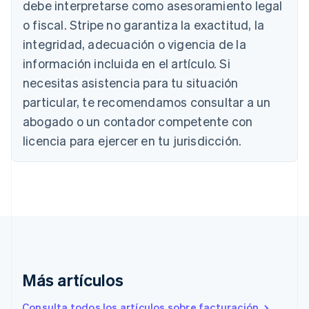
Bélgica
debe interpretarse como asesoramiento legal
Nederlands
Français
Deutsch
English
o fiscal. Stripe no garantiza la exactitud, la
Brasil
integridad, adecuación o vigencia de la
Português
English
Bulgaria
información incluida en el artículo. Si
English
necesitas asistencia para tu situación
Canadá
English
Français
particular, te recomendamos consultar a un
China continental
abogado o un contador competente con
简体中文
English
Chipre
licencia para ejercer en tu jurisdicción.
English
Croacia
English
Italiano
Dinamarca
English
Emiratos Árabes Unidos
English
Eslovaquia
English
Más artículos
Eslovenia
English
Italiano
Consulta todos los artículos sobre facturación