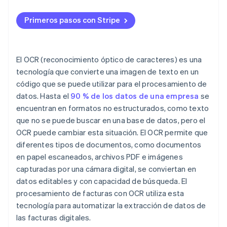
Búsqueda y recuperación
Define tus objetivos
Configura el flujo de trabajo de OCR
Primeros pasos con Stripe
Análisis e informes
Elige la solución de OCR adecuada
Entrena y ajusta el modelo de OCR
Prepara tus documentos
Implementa un proceso de revisión
El OCR (reconocimiento óptico de caracteres) es una
Configura y entrena a tu sistema de OCR
tecnología que convierte una imagen de texto en un
Monitorea y optimiza
código que se puede utilizar para el procesamiento de
Implementa un proceso de revisión y corrección
datos. Hasta el
90 % de los datos de una empresa
se
Integra el OCR con otros sistemas
encuentran en formatos no estructurados, como texto
que no se puede buscar en una base de datos, pero el
OCR puede cambiar esta situación. El OCR permite que
diferentes tipos de documentos, como documentos
en papel escaneados, archivos PDF e imágenes
capturadas por una cámara digital, se conviertan en
datos editables y con capacidad de búsqueda. El
procesamiento de facturas con OCR utiliza esta
tecnología para automatizar la extracción de datos de
las facturas digitales.