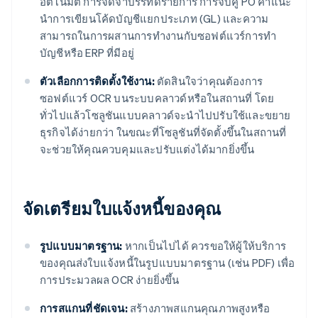
อัตโนมัติ การจดจําบรรทัดรายการ การจับคู่ PO คําแนะ
นําการเขียนโค้ดบัญชีแยกประเภท (GL) และความ
สามารถในการผสานการทํางานกับซอฟต์แวร์การทํา
บัญชีหรือ ERP ที่มีอยู่
ตัวเลือกการติดตั้งใช้งาน:
ตัดสินใจว่าคุณต้องการ
ซอฟต์แวร์ OCR บนระบบคลาวด์หรือในสถานที่ โดย
ทั่วไปแล้วโซลูชันแบบคลาวด์จะนําไปปรับใช้และขยาย
ธุรกิจได้ง่ายกว่า ในขณะที่โซลูชันที่จัดตั้งขึ้นในสถานที่
จะช่วยให้คุณควบคุมและปรับแต่งได้มากยิ่งขึ้น
จัดเตรียมใบแจ้งหนี้ของคุณ
รูปแบบมาตรฐาน:
หากเป็นไปได้ ควรขอให้ผู้ให้บริการ
ของคุณส่งใบแจ้งหนี้ในรูปแบบมาตรฐาน (เช่น PDF) เพื่อ
การประมวลผล OCR ง่ายยิ่งขึ้น
การสแกนที่ชัดเจน:
สร้างภาพสแกนคุณภาพสูงหรือ