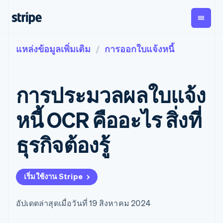
แหล่งข้อมูลเพิ่มเติม
การออกใบแจ้งหนี้
ตามขั้น
เอกสารประกอบ
เรียนรู้
การชำระเงิน
รายรับ
การ
แพลตฟอ
จัดการ
และ
องค์กร
Stripe Docs
บล็อก
เงิน
มาร์เก็ต
Payments
Billing
ธุรกิจสตาร์ทอัพ
ข้อมูลอ้างอิงเกี่ยวกับ API
เรื่องราวจากลูกค้า
การประมวลผลใบแจ้ง
การชำระเงิน
รายรับตาม
เพลส
ไลบรารีและ SDK
คู่มือ
ออนไลน์
แบบแผนล่วง
Stripe Apps
Global
Payment links
หน้า
Metronome
Payouts
Conne
หนี้ OCR คืออะไร สิ่งที่
การชำร
ตามกรณีใช้งาน
การชำระเงิน
การเรียกเก็บ
เบิกจ่าย
เงินสำห
การสนับสนุน
แบบไม่ต้อง
เงินตามการ
ให้กับ
ธุรกิจต้องรู้
แพลตฟอ
คู่มือ
การค้าแบบใช้เอเจนต์
เขียนโค้ด
Checkout
ใช้งาน
การชำระเงิน
บุคคลที่
อีคอมเมิร์ซ
รับการสนับสนุน
UI การชำระ
ตามรอบบิล
สาม
บริการทางการเงินที่ผสาน
รับการชำระเงินออนไลน์
แพ็กเกจการสนับสนุนที่ได้
การจัดการ
เงินสำเร็จรูป
รวมในตัว
ติดตั้งใช้งานการชำระเงิน
รับการจัดการ
การชำระเงิน
Elements
เริ่มใช้งาน Stripe
การทำงานอัตโนมัติด้าน
สำเร็จรูป
บริการเฉพาะทาง
องค์ประกอบ UI
ตามรอบบิล
Invoicing
การเงิน
สร้างแพลตฟอร์มหรือ
ครั้งเดียวหรือ
ที่ยืดหยุ่น
ธุรกิจทั่วโลก
มาร์เก็ตเพลส
ตามแบบแผน
วิธีการชำระ
อัปเดตล่าสุดเมื่อวันที่ 19 สิงหาคม 2024
การชำระเงินในแอป
จัดการการชำระเงินตาม
เงิน
ล่วงหน้า
Tax
มาร์เก็ตเพลส
รอบบิล
เข้าถึงได้
คิดภาษีการ
บริษัท
การจัดการเงิน
เสนอการเรียกเก็บเงินตาม