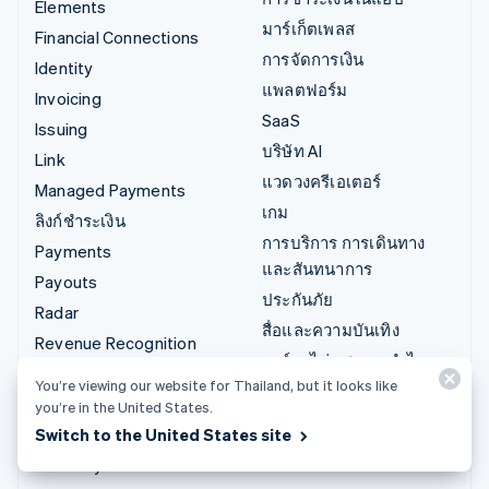
Elements
มาร์เก็ตเพลส
Financial Connections
การจัดการเงิน
Identity
แพลตฟอร์ม
Invoicing
SaaS
Issuing
บริษัท AI
Link
แวดวงครีเอเตอร์
Managed Payments
เกม
ลิงก์ชำระเงิน
การบริการ การเดินทาง
Payments
และสันทนาการ
Payouts
ประกันภัย
Radar
สื่อและความบันเทิง
Revenue Recognition
องค์กรไม่แสวงผลกำไร
Stripe Sigma
You’re viewing our website for Thailand, but it looks like
บริการเฉพาะทาง
Tax
you’re in the United States.
ภาครัฐ
Terminal
Switch to the United States site
ธุรกิจค้าปลีก
Treasury