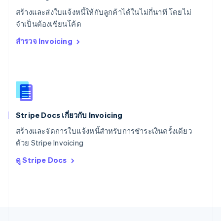
Svenska
English
สร้างและส่งใบแจ้งหนี้ให้กับลูกค้าได้ในไม่กี่นาที โดยไม่
สหรัฐอเมริกา
English
Español
简体中文
จำเป็นต้องเขียนโค้ด
สหรัฐอาหรับเอมิเรตส์
สำรวจ Invoicing
English
สหราชอาณาจักร
English
สาธารณรัฐเช็ก
English
สิงคโปร์
English
简体中文
Stripe Docs เกี่ยวกับ Invoicing
ออสเตรเลีย
English
สร้างและจัดการใบแจ้งหนี้สำหรับการชำระเงินครั้งเดียว
ออสเตรีย
ด้วย Stripe Invoicing
Deutsch
English
อิตาลี
ดู Stripe Docs
Italiano
English
อินเดีย
English
เอสโตเนีย
English
ไอร์แลนด์