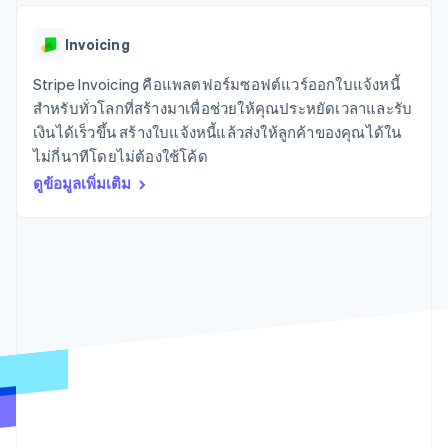
มากกว่า 125
ขายและ VAT
แพลตฟอร์ม
การใช้งาน
รายการ
Authorization
อัตโนมัติ
Revenue
แผนงานผลิตภัณฑ์
SaaS
ออกบัตรที่มีสเตเบิลคอยน์
Boost
Recognition
Invoicing
การประชุมประจำปีแบบ
รองรับอยู่
ยกระดับการ
เซสชัน
จัดเตรียมและจัดการ
ระบบ
ยอมรับการ
Stripe Invoicing คือแพลตฟอร์มซอฟต์แวร์ออกใบแจ้งหนี้
ตำแหน่งงาน
บริการด้วยเอเจนต์
อัตโนมัติ
ชำระเงิน
Link
ห้องข่าว
สำหรับทั่วโลกที่สร้างมาเพื่อช่วยให้คุณประหยัดเวลาและรับ
ตามอุตสาหกรรม
การชำระเงินที่
สำหรับการ
Stripe
Stripe Press
เงินได้เร็วขึ้น สร้างใบแจ้งหนี้แล้วส่งให้ลูกค้าของคุณได้ใน
Sigma
รวดเร็วขึ้น
ทำบัญชี
รายงานที่
ไม่กี่นาทีโดยไม่ต้องใช้โค้ด
บริษัท AI
แหล่งข้อมูล
ออกแบบเอง
แวดวงครีเอเตอร์
ดูข้อมูลเพิ่มเติม
Data
เกม
การติดต่อ
Pipeline
การบริการ การเดินทาง
การเชื่อมต่อการทำงาน
การซิงค์
และสันทนาการ
แอป
ติดต่อฝ่ายขาย
ข้อมูล
ประกันภัย
ตัวอย่างโค้ด
สมัครเป็นพาร์ทเนอร์
สื่อและความบันเทิง
บล็อกของนักพัฒนา
องค์กรไม่แสวงผลกำไร
สถานะ API
บริการเฉพาะทาง
ภาครัฐ
เพิ่มเติม
ธุรกิจค้าปลีก
Product roadmap
ดูสิ่งที่กำลังจะมาถึง
Radar
ระบบนิเวศ
การป้องกันการฉ้อโกง
Atlas