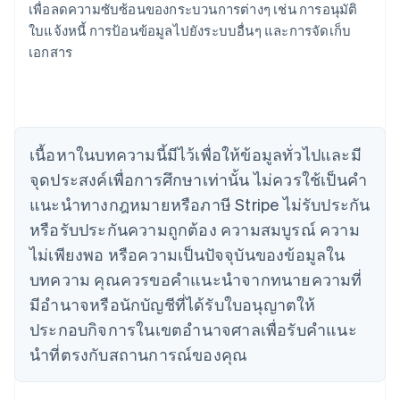
เพื่อลดความซับซ้อนของกระบวนการต่างๆ เช่น การอนุมัติ
English
เขตบริหารพิเศษฮ่องกง ประเทศจีน
ใบแจ้งหนี้ การป้อนข้อมูลไปยังระบบอื่นๆ และการจัดเก็บ
English
简体中文
เอกสาร
แคนาดา
English
Français
โครเอเชีย
English
Italiano
จีนแผ่นดินใหญ่
เนื้อหาในบทความนี้มีไว้เพื่อให้ข้อมูลทั่วไปและมี
简体中文
English
ไซปรัส
จุดประสงค์เพื่อการศึกษาเท่านั้น ไม่ควรใช้เป็นคํา
English
แนะนําทางกฎหมายหรือภาษี Stripe ไม่รับประกัน
ญี่ปุ่น
หรือรับประกันความถูกต้อง ความสมบูรณ์ ความ
日本語
English
เดนมาร์ก
ไม่เพียงพอ หรือความเป็นปัจจุบันของข้อมูลใน
English
บทความ คุณควรขอคําแนะนําจากทนายความที่
ไทย
ไทย
English
มีอํานาจหรือนักบัญชีที่ได้รับใบอนุญาตให้
นอร์เวย์
ประกอบกิจการในเขตอํานาจศาลเพื่อรับคําแนะ
English
นิวซีแลนด์
นําที่ตรงกับสถานการณ์ของคุณ
English
เนเธอร์แลนด์