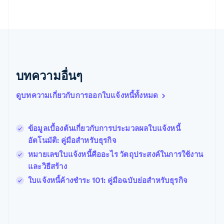
Nederlands
English
บราซิล
Português
English
บัลแกเรีย
English
เบลเยียม
Nederlands
Français
Deutsch
English
บทความอื่นๆ
โปรตุเกส
Português
English
ดูบทความเกี่ยวกับการออกใบแจ้งหนี้ทั้งหมด
โปแลนด์
English
ฝรั่งเศส
Français
English
ข้อมูลเบื้องต้นเกี่ยวกับการประมวลผลใบแจ้งหนี้
ฟินแลนด์
อัตโนมัติ: คู่มือสำหรับธุรกิจ
English
Svenska
หมายเลขใบแจ้งหนี้คืออะไร วัตถุประสงค์ในการใช้งาน
มอลตา
และวิธีสร้าง
English
มาเลเซีย
ใบแจ้งหนี้ค้างชำระ 101: คู่มือฉบับย่อสำหรับธุรกิจ
English
简体中文
เม็กซิโก
Español
English
ยิบรอลตาร์