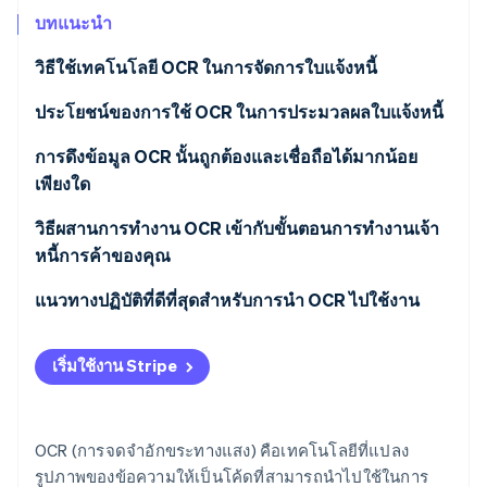
พาร์ทเนอร์
การก่อตั้งบริษัทสตาร์ทอัพ
Stripe App Marketplace
บทแนะนำ
Climate
วิธีใช้เทคโนโลยี OCR ในการจัดการใบแจ้งหนี้
การขจัดคาร์บอน
การแปลงใบแจ้งหนี้เป็นดิจิทัล
ประโยชน์ของการใช้ OCR ในการประมวลผลใบแจ้งหนี้
การจดจำและการดึงข้อความ
การดึงข้อมูล OCR นั้นถูกต้องและเชื่อถือได้มากน้อย
เพียงใด
Stripe Sessions 2026
การดึงข้อมูล
ดูว่า Stripe กำลังสร้างโครงสร้างพื้นฐานระบบเศรษฐกิจสำหรับ
ความถูกต้อง
วิธีผสานการทํางาน OCR เข้ากับขั้นตอนการทํางานเจ้า
AI อย่างไร
การตรวจสอบความถูกต้องของข้อมูล
หนี้การค้าของคุณ
รับชมเลย
ความน่าเชื่อถือ
การผสานการทํางานของระบบการเงิน
เลือกซอฟต์แวร์ OCR ที่เหมาะสม
แนวทางปฏิบัติที่ดีที่สุดสําหรับการนํา OCR ไปใช้งาน
การทำตามขั้นตอนการทํางานอัตโนมัติ
จัดเตรียมใบแจ้งหนี้ของคุณ
กำหนดวัตถุประสงค์ของคุณ
เริ่มใช้งาน Stripe
การค้นหาและการเรียกดูข้อมูล
ตั้งค่าขั้นตอนการทํางานของ OCR
เลือกโซลูชัน OCR ที่เหมาะสม
การวิเคราะห์และการรายงาน
การฝึกและปรับแต่งโมเดล OCR
เตรียมเอกสารของคุณ
OCR (การจดจําอักขระทางแสง) คือเทคโนโลยีที่แปลง
รูปภาพของข้อความให้เป็นโค้ดที่สามารถนําไปใช้ในการ
ติดตั้งใช้งานขั้นตอนการตรวจสอบ
กําหนดค่าและฝึกระบบ OCR ของคุณ