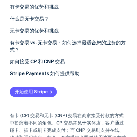
有卡交易的优势和挑战
实体卡交易的优势：
什么是无卡交易？
Stripe Sessions 2026
有卡交易的挑战：
无卡交易的优势和挑战
了解 Stripe 如何为 AI 构建经济基础设施。
立即观看
优势：
有卡交易 vs. 无卡交易：如何选择最适合您的业务的方
式？
挑战
考虑销售环境
如何接受 CP 和 CNP 交易
成本、覆盖范围和欺诈风险的对比
Stripe Payments 如何提供帮助
根据交易类型匹配业务模式
开始使用 Stripe
如果在多个地点销售，请规划全渠道策略
选择支持您策略的支付服务商
有卡 (CP) 交易和无卡 (CNP) 交易在商家接受付款的方式
决策清单
中扮演着不同的角色。CP 交易常见于实体店，客户通过
碰卡、插卡或刷卡完成支付；而 CNP 交易则支持在线、