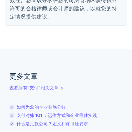
Français
English
许可的合格律师或会计师的建议，以就您的特
芬兰
定情况提供建议。
English
Svenska
荷兰
Nederlands
English
加拿大
English
Français
捷克
English
克罗地亚
English
Italiano
拉脱维亚
更多文章
English
立陶宛
查看所有“支付”相关文章
English
列支敦士登
Deutsch
English
卢森堡
如何为您的企业实施分账
Français
Deutsch
English
支付对账 101 ：运作方式和企业最佳实践
罗马尼亚
什么是汇款公司？定义和许可证要求
English
马尔他