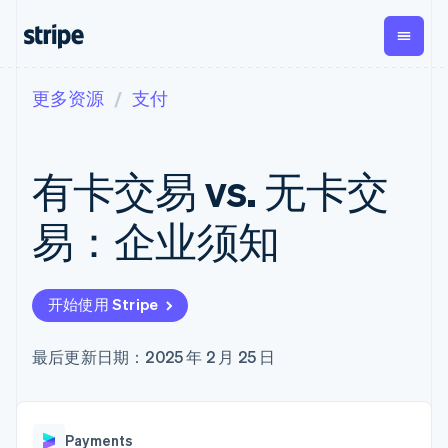
更多资源
支付
按企业阶段
文档
学习
支付
营收
资金管
平台
理
易市
大型企业
Stripe 文档
博客
Payments
Billing
初创企业
API 参考文档
客户案例
有卡交易 vs. 无卡交
在线支付
经常性收入
Global
Conn
库与 SDK
指南
Managed
Metronome
Payouts
Stripe Apps
Payments
按用量计费
平台
易：企业须知
备案商家解决
Subscriptions
向第三
按应用场景
方案
方打款
支持
订阅管理
Payment links
Crypto
指南
智能体商务
Invoicing
钱包、
加密货币
获取支持
无代码支付
一次性或定期
开始使用 Stripe
稳定币
电子商务
接受线上付款
托管支持方案
Checkout
账单
发行和
嵌入式金融
实施预置结账流程
专业服务
预构建支付界
Tax
发卡基
财务自动化
构建平台或交易市场
最后更新日期：2025 年 2 月 25 日
面
销售税和增值
础设施
全球化企业
管理订阅
Elements
税自动化
应用内支付
提供按用量计费
灵活的 UI 组件
Revenue
交易市场
发行稳定币支持的支付卡
支付方式
Recognition
公司
资金管理
通过智能体配置和管理服
支持 125 种以
会计自动化
Payments
平台
务