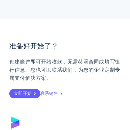
English
马来西亚
English
简体中文
美国
English
Español
简体中文
墨西哥
Español
English
准备好开始了？
挪威
English
葡萄牙
创建账户即可开始收款，无需签署合同或填写银
Português
English
行信息。您也可以联系我们，为您的企业定制专
日本
日本語
English
属支付解决方案。
瑞典
Svenska
English
瑞士
立即开始
联系销售
Deutsch
Français
Italiano
English
塞浦路斯
English
斯洛伐克
English
斯洛文尼亚