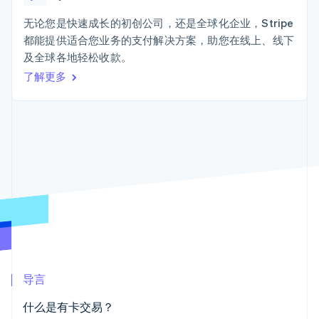
上
Stripe Sigma
产品路线图
SaaS
自定义报告
Terminal
Sessions 年度大会
无论您是快速成长的初创公司，还是全球化企业，Stripe
线下支付
Data Pipeline
招聘
都能提供适合您业务的支付解决方案，助您在线上、线下
数据同步
Authorization
资讯中心
Boost
资源
及全球各地轻松收款。
Stripe Press
支付成功率优
按行业
了解更多
化
应用集成
Link
AI 企业
代码示例
加速结账
创作者经济
开发者博客
联系
游戏
API 状态
酒店、旅游与休闲
联系销售
保险
成为合作伙伴
媒体与娱乐
更多
非营利组织
Product roadmap
专业服务
了解未来规划
公共部门
零售
Radar
欺诈防范
Atlas
初创企业注册
生态系统
导言
Climate
合作伙伴
碳移除
什么是有卡交易？
Stripe App Marketplace