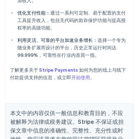
阿联酋
加收入。
English
爱尔兰
优化支付性能：
通过一系列可定制、易于配置的支付
English
工具提升收入，包括无代码的欺诈保护功能与提高授
爱沙尼亚
权率的高级功能。
English
奥地利
利用灵活、可靠的平台加速业务增长：
选择一个专为
Deutsch
English
随业务扩展而设计的平台，历史正常运行时间达
澳大利亚
99.999%，可靠性在行业内首屈一指。
English
巴西
Português
English
了解更多关于
Stripe Payments
如何为您的线上与线下
保加利亚
付款提供支持的信息，或立即
开始使用
。
English
比利时
Nederlands
Français
Deutsch
English
波兰
English
丹麦
本文中的内容仅供一般信息和教育目的，不应
English
被解释为法律或税务建议。Stripe 不保证或担
德国
保文章中信息的准确性、完整性、充分性或时
Deutsch
English
法国
效性。您应该寻求在您的司法管辖区获得执业