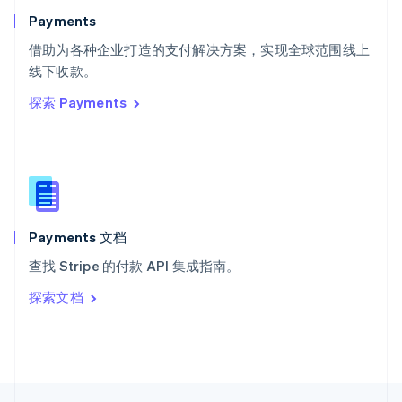
English
Italiano
Payments
泰国
ไทย
English
借助为各种企业打造的支付解决方案，实现全球范围线上
希腊
线下收款。
English
探索 Payments
西班牙
Español
English
新加坡
English
简体中文
新西兰
English
匈牙利
English
Payments 文档
意大利
查找 Stripe 的付款 API 集成指南。
Italiano
English
印度
探索文档
English
英国
English
直布罗陀
English
中国内地