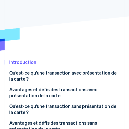
Découvrez les prochaines évolutions
Commerce en ligne
Radar
Prévention de la fraude
Écosystème
Atlas
Constitution de start-up
Partenaires
Climate
Stripe App Marketplace
Élimination du carbone
Identity
Vérification de l'identité
Introduction
Qu’est-ce qu’une transaction avec présentation de
la carte ?
Avantages et défis des transactions avec
Stripe Sessions 2026
présentation de la carte
Découvrez comment Stripe construit l’infrastructure écono
Regarder la vidéo
Avantages des transactions avec présentation de la
Qu’est-ce qu’une transaction sans présentation de
carte :
la carte ?
Défis des transactions avec présentation de la
Avantages et défis des transactions sans
carte :
présentation de la carte