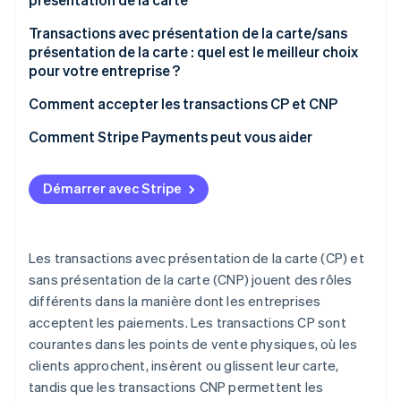
Avantages
Transactions avec présentation de la carte/sans
présentation de la carte : quel est le meilleur choix
Défis
pour votre entreprise ?
Examiner votre environnement de vente
Comment accepter les transactions CP et CNP
Comparer les coûts, la portée et le risque de fraude
Comment Stripe Payments peut vous aider
Adaptez le type de transaction à votre business
model
Démarrer avec Stripe
Optez pour une approche omnicanale si vous
vendez sur plusieurs canaux
Les transactions avec présentation de la carte (CP) et
Choisissez un prestataire de paiement qui soutient
sans présentation de la carte (CNP) jouent des rôles
votre stratégie
différents dans la manière dont les entreprises
acceptent les paiements. Les transactions CP sont
Liste de contrôle pour la décision
courantes dans les points de vente physiques, où les
clients approchent, insèrent ou glissent leur carte,
tandis que les transactions CNP permettent les