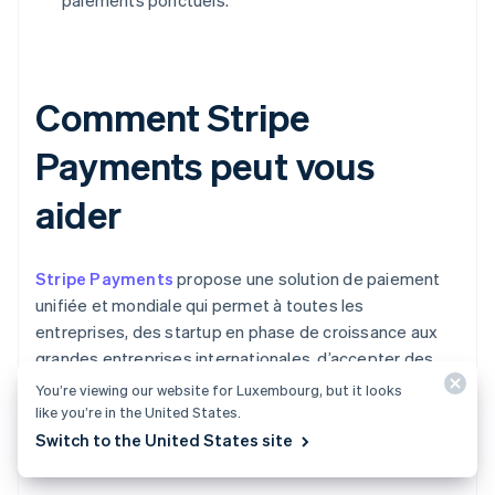
paiements ponctuels.
Comment Stripe
Payments peut vous
aider
Stripe Payments
propose une solution de paiement
unifiée et mondiale qui permet à toutes les
entreprises, des startup en phase de croissance aux
grandes entreprises internationales, d’accepter des
paiements en ligne, en personne et partout dans le
You’re viewing our website for Luxembourg, but it looks
monde.
like you’re in the United States.
Switch to the United States site
Stripe Payments vous aide comme suit :