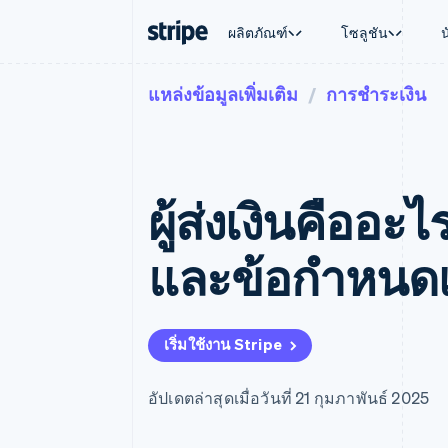
ผลิตภัณฑ์
โซลูชัน
แหล่งข้อมูลเพิ่มเติม
การชำระเงิน
ตามขั้น
เอกสารประกอบ
เรียนรู้
ตามกรณี
การสนับส
การชำระเงิน
รายรับ
องค์กร
Stripe Docs
บล็อก
การค้าแบ
รับการส
Payments
Billing
ธุรกิจสตาร์ทอัพ
ข้อมูลอ้างอิงเกี่ยวกับ API
เรื่องราวจากลูกค้า
อีคอมเมิร
แพ็กเกจก
การชำระเงินออนไลน์
รายรับตามแบบแผนล่
ไลบรารีและ SDK
คู่มือ
บริการทา
บริการเ
Payment links
Metronome
Stripe Apps
ผู้ส่งเงินคืออะ
การทำงาน
การชำระเงินแบบไม่ต้องเขียน
การเรียกเก็บเงินตาม
ธุรกิจทั่
โค้ด
การชำระเงินตามรอบ
การชำระ
การจัดการการชำระเ
Checkout
มาร์เก็ต
และข้อกําหนดเ
UI การชำระเงินสำเร็จรูป
บิล
การจัดกา
Elements
Invoicing
แพลตฟอ
องค์ประกอบ UI ที่ยืดหยุ่น
ครั้งเดียวหรือตามแบ
SaaS
วิธีการชำระเงิน
หน้า
เข้าถึงได้มากกว่า 125 รายการ
Tax
เริ่มใช้งาน Stripe
Authorization Boost
คิดภาษีการขายและ 
ยกระดับการยอมรับการชำระเงิน
อัตโนมัติ
Link
Revenue Recogniti
อัปเดตล่าสุดเมื่อวันที่ 21 กุมภาพันธ์ 2025
การชำระเงินที่รวดเร็วขึ้น
ระบบอัตโนมัติสำหรับ
Stripe Sigma