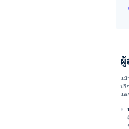
ผู
แม้
บริ
แตก