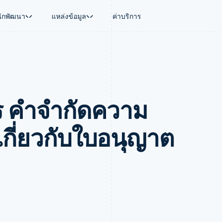
นักพัฒนา
แหล่งข้อมูล
ค่าบริการ
ใช้งาน
นุน
คู่มือ
ตามอุตสาหกรรม
บริษัท
การจัดการเงิน
แพลตฟอร์มและ
บใช้เอเจนต์
นับสนุน
รับการชำระเงินออนไลน์
บริษัท AI
แผนงานผลิตภัณฑ์
Global Payouts
Connect
์ซ
ารสนับสนุนที่ได้รับการจัดการ
ติดตั้งใช้งานการชำระเงินสำเร็จรูป
แวดวงครีเอเตอร์
การประชุมประจำปีแบบเซสชั
วงหน้า
เบิกจ่ายให้กับบุคคลที่สาม
การชำระเงินส
งการเงินที่ผสานรวมในตัว
ฉพาะทาง
สร้างแพลตฟอร์มหรือมาร์เก็ตเพลส
เกม
ตำแหน่งงาน
ไร คําจํากัดความ
อัตโนมัติด้านการเงิน
จัดการการชำระเงินตามรอบบิล
การบริการ การเดินทาง และส
ห้องข่าว
การใช้งาน
วโลก
เสนอการเรียกเก็บเงินตามการใช้งาน
Stripe Press
บิล
เงินในแอป
ออกบัตรที่มีสเตเบิลคอยน์รองรับอยู่
ประกันภัย
งินตามรอบ
เพลส
จัดเตรียมและจัดการบริการด้วยเอเจนต์
สื่อและความบันเทิง
กี่ยวกับใบอนุญาต
รเงิน
องค์กรไม่แสวงผลกำไร
ร์ม
บริการเฉพาะทาง
บแผนล่วง
ภาครัฐ
ธุรกิจค้าปลีก
VAT
on
การทำบัญชี