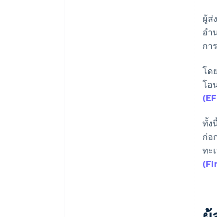
ผู้
อํา
การ
โดย
โอน
(EF
ทั้
ก่อ
ทะเ
(Fi
ผู