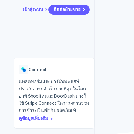
เข้าสู่ระบบ
ติดต่อฝ่ายขาย
แหล่งข้อมูล
ระบบนิเวศ
การติดต่อ
มาร์เก็ตเพลส
เพิ่มเติม
การเชื่อมต่อการทำงานแอป
พาร์ทเนอร์
ติดต่อฝ่ายขาย
Product roadmap
น
ตัวอย่างโค้ด
Stripe App Marketplace
สมัครเป็นพาร์ทเนอร์
ดูสิ่งที่กำลังจะมาถึง
ำหรับแพลตฟอร์ม
บล็อกของนักพัฒนา
ันทนาการ
สถานะ API
Radar
การป้องกันการฉ้อโกง
Connect
Atlas
การก่อตั้งบริษัทสตาร์ทอัพ
แพลตฟอร์มและมาร์เก็ตเพลสที่
ประสบความสำเร็จมากที่สุดในโลก
Climate
การขจัดคาร์บอน
อาทิ Shopify และ DoorDash ต่างก็
ใช้ Stripe Connect ในการผสานรวม
การชำระเงินเข้ากับผลิตภัณฑ์
ดูข้อมูลเพิ่มเติม