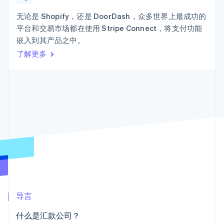
Authorization
Stripe Sigma
产品路线图
SaaS
Boost
自定义报告
Sessions 年度大会
无论是 Shopify，还是 DoorDash，众多世界上最成功的
支付成功率优
Data Pipeline
招聘
平台和交易市场都在使用 Stripe Connect，将支付功能
化
数据同步
资讯中心
Link
资源
嵌入到其产品之中。
Stripe Press
加速结账
按行业
了解更多
应用集成
AI 企业
代码示例
创作者经济
开发者博客
联系
游戏
API 状态
更多
酒店、旅游与休闲
联系销售
Product roadmap
保险
成为合作伙伴
了解未来规划
媒体与娱乐
非营利组织
Radar
专业服务
欺诈防范
公共部门
Atlas
零售
初创企业注册
Climate
碳移除
生态系统
导言
合作伙伴
什么是汇款公司？
Stripe App Marketplace