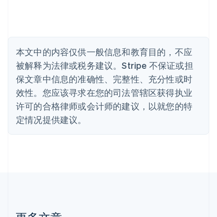
English
比利时
Nederlands
Français
Deutsch
English
波兰
English
丹麦
本文中的内容仅供一般信息和教育目的，不应
English
被解释为法律或税务建议。Stripe 不保证或担
德国
保文章中信息的准确性、完整性、充分性或时
Deutsch
English
法国
效性。您应该寻求在您的司法管辖区获得执业
Français
English
许可的合格律师或会计师的建议，以就您的特
芬兰
定情况提供建议。
English
Svenska
荷兰
Nederlands
English
加拿大
English
Français
捷克
English
克罗地亚
English
Italiano
拉脱维亚