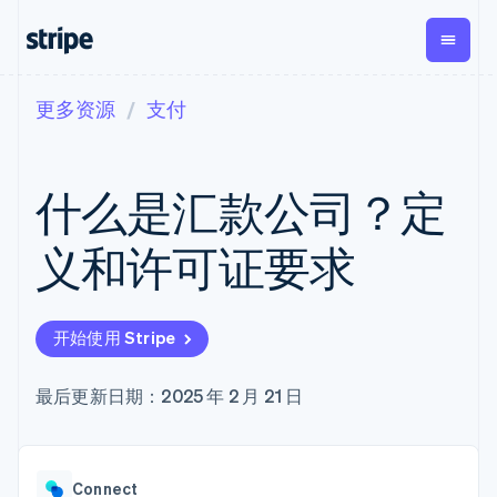
更多资源
支付
按企业阶段
文档
学习
支付
营收
资金管
平台
理
易市
大型企业
Stripe 文档
博客
Payments
Billing
初创企业
API 参考文档
客户案例
什么是汇款公司？定
在线支付
经常性收入
Global
Conn
库与 SDK
指南
Payment links
Metronome
Payouts
Stripe Apps
按用量计费
平台
义和许可证要求
无代码支付
Subscriptions
向第三
按应用场景
Checkout
方打款
支持
预构建支付界
订阅管理
Crypto
指南
智能体商务
面
Invoicing
钱包、
加密货币
获取支持
一次性或定期
Elements
开始使用 Stripe
稳定币
电子商务
接受线上付款
托管支持方案
灵活的 UI 组件
账单
发行和
嵌入式金融
实施预置结账流程
专业服务
Payment
Tax
发卡基
财务自动化
构建平台或交易市场
最后更新日期：2025 年 2 月 21 日
methods
销售税和增值
础设施
全球化企业
管理订阅
接入 125+ 种支
税自动化
应用内支付
提供按用量计费
付方式
Revenue
交易市场
发行稳定币支持的支付卡
Terminal
Recognition
公司
资金管理
通过智能体配置和管理服
线下支付
会计自动化
Connect
平台
务