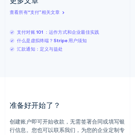
更多文章
English
立陶宛
查看所有“支付”相关文章
English
列支敦士登
Deutsch
English
卢森堡
支付对账 101 ：运作方式和企业最佳实践
Français
Deutsch
English
什么是虚拟终端？Stripe 用户须知
罗马尼亚
汇款通知：定义与益处
English
马尔他
English
马来西亚
English
简体中文
美国
English
Español
简体中文
墨西哥
Español
English
准备好开始了？
挪威
English
葡萄牙
创建账户即可开始收款，无需签署合同或填写银
Português
English
行信息。您也可以联系我们，为您的企业定制专
日本