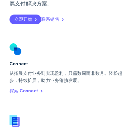
日本語
English
属支付解决方案。
瑞典
Svenska
English
瑞士
立即开始
联系销售
Deutsch
Français
Italiano
English
塞浦路斯
English
斯洛伐克
English
斯洛文尼亚
English
Italiano
Connect
泰国
ไทย
English
从拓展支付业务到实现盈利，只需数周而非数月。轻松起
希腊
步，持续扩展，助力业务蓬勃发展。
English
探索 Connect
西班牙
Español
English
新加坡
English
简体中文
新西兰
English
匈牙利