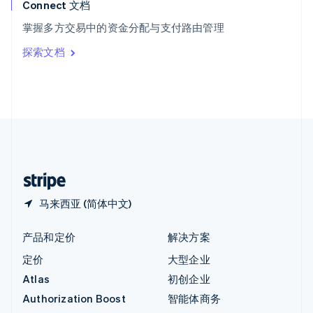
English
Connect 文档
意大利
掌握多方交易中的资金分配与支付路由管理
Italiano
English
印度
探索文档
English
英国
English
直布罗陀
English
中国内地
简体中文
English
中国香港特别行政区
English
简体中文
马来西亚 (简体中文)
产品和定价
解决方案
定价
大型企业
Atlas
初创企业
Authorization Boost
智能体商务