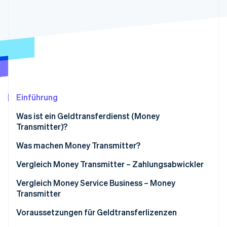
Betrugsprävention
Ecosystem
Atlas
Start-up-Gründung
Partner
Stripe App-Marktplatz
Climate
CO₂-Entnahme
Einführung
Stripe-Sessions 2026
Was ist ein Geldtransferdienst (Money
Erfahren Sie, wie Stripe Lösungen für die Wirtschaft
Transmitter)?
Jetzt ansehen
Was machen Money Transmitter?
Vergleich Money Transmitter – Zahlungsabwickler
Vergleich Money Service Business – Money
Transmitter
Leistungsumfang
Voraussetzungen für Geldtransferlizenzen