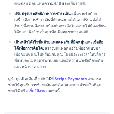
ตรงกลุ่ม ตอบแทนความภักดี และเพิ่มรายรับ
ปรับปรุงประสิทธิภาพการชำระเงิน:
เพิ่มรายรับด้วย
เครื่องมือการชำระเงินที่กำหนดเองได้และปรับแต่งได้
ง่ายๆ ซึ่งรวมถึงระบบป้องกันการฉ้อโกงแบบไม่ต้องเขียน
โค้ดและฟังก์ชันขั้นสูงเพื่อเพิ่มอัตราการอนุมัติ
เดินหน้าได้เร็วขึ้นด้วยแพลตฟอร์มที่ยืดหยุ่นและเชื่อถือ
ได้เพื่อการเติบโต:
สร้างบนแพลตฟอร์มที่ออกแบบมา
เพื่อขยับขยายไปพร้อมกับคุณ โดยมีระยะเวลาให้บริการ
ที่แทบจะไม่หยุดทำงานเลย และมีความน่าเชื่อถือระดับ
แนวหน้าของวงการ
กรีซ
English
เขตบริหารพิเศษฮ่องกง ประเทศจีน
ดูข้อมูลเพิ่มเติมเกี่ยวกับวิธีที่
Stripe Payments
สามารถ
English
简体中文
ช่วยให้คุณรับการชำระเงินออนไลน์และการชำระเงินที่จุด
แคนาดา
ขายได้ หรือ
เริ่มใช้งาน
เลยวันนี้
English
Français
โครเอเชีย
English
Italiano
จีนแผ่นดินใหญ่