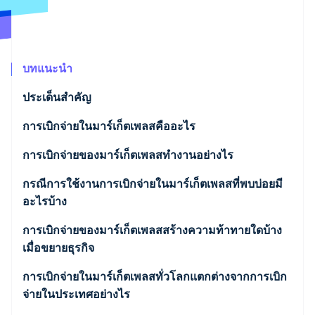
พาร์ทเนอร์
การก่อตั้งบริษัทสตาร์ทอัพ
Stripe App Marketplace
Climate
การขจัดคาร์บอน
บทแนะนำ
ประเด็นสำคัญ
การเบิกจ่ายในมาร์เก็ตเพลสคืออะไร
Stripe Sessions 2026
ดูว่า Stripe กำลังสร้างโครงสร้างพื้นฐานระบบเศรษฐกิจสำหรับ
การเบิกจ่ายของมาร์เก็ตเพลสทำงานอย่างไร
AI อย่างไร
รับชมเลย
กรณีการใช้งานการเบิกจ่ายในมาร์เก็ตเพลสที่พบบ่อยมี
อะไรบ้าง
การเบิกจ่ายของมาร์เก็ตเพลสสร้างความท้าทายใดบ้าง
เมื่อขยายธุรกิจ
กระบวนการเริ่มต้นใช้งานของผู้รับ
การเบิกจ่ายในมาร์เก็ตเพลสทั่วโลกแตกต่างจากการเบิก
จ่ายในประเทศอย่างไร
ข้อกำหนดด้าน KYC และ KYB