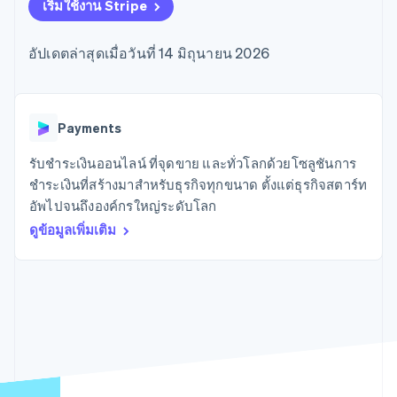
มากกว่า 125
ขายและ VAT
เริ่มใช้งาน Stripe
แพลตฟอร์ม
การใช้งาน
รายการ
Authorization
อัตโนมัติ
Revenue
แผนงานผลิตภัณฑ์
SaaS
ออกบัตรที่มีสเตเบิลคอยน์
Boost
Recognition
การประชุมประจำปีแบบ
รองรับอยู่
อัปเดตล่าสุดเมื่อวันที่ 14 มิถุนายน 2026
ยกระดับการ
เซสชัน
จัดเตรียมและจัดการ
ระบบ
ยอมรับการ
ตำแหน่งงาน
บริการด้วยเอเจนต์
อัตโนมัติ
ชำระเงิน
Link
ห้องข่าว
ตามอุตสาหกรรม
การชำระเงินที่
สำหรับการ
Stripe
Stripe Press
Sigma
รวดเร็วขึ้น
ทำบัญชี
Payments
รายงานที่
บริษัท AI
แหล่งข้อมูล
ออกแบบเอง
แวดวงครีเอเตอร์
รับชำระเงินออนไลน์ ที่จุดขาย และทั่วโลกด้วยโซลูชันการ
Data
เกม
การติดต่อ
ชำระเงินที่สร้างมาสำหรับธุรกิจทุกขนาด ตั้งแต่ธุรกิจสตาร์ท
Pipeline
การบริการ การเดินทาง
การเชื่อมต่อการทำงาน
การซิงค์
และสันทนาการ
แอป
อัพไปจนถึงองค์กรใหญ่ระดับโลก
ติดต่อฝ่ายขาย
ข้อมูล
ประกันภัย
ตัวอย่างโค้ด
สมัครเป็นพาร์ทเนอร์
ดูข้อมูลเพิ่มเติม
สื่อและความบันเทิง
บล็อกของนักพัฒนา
องค์กรไม่แสวงผลกำไร
สถานะ API
บริการเฉพาะทาง
ภาครัฐ
เพิ่มเติม
ธุรกิจค้าปลีก
Product roadmap
ดูสิ่งที่กำลังจะมาถึง
Radar
ระบบนิเวศ
การป้องกันการฉ้อโกง
Atlas