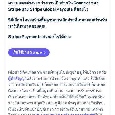
การระดมเงินทุนสกุลเงิน
ความแตกต่างระหว่างการเบิกจ่ายใน Connect ของ
การจัดการความล้มเหลวในการเบิกจ่าย
Stripe และ Stripe Global Payouts คืออะไร
ความพร้อมใช้งานของเครือข่ายการชำระเงินในประเทศ
ภาระในการกระทบยอด
Stripe Connect
วิธีเลือกโครงสร้างพื้นฐานการเบิกจ่ายที่เหมาะสมสำหรับ
ข้อกำหนดด้านกฎระเบียบตามภูมิภาค
มาร์เก็ตเพลสของคุณ
Stripe Global Payouts
ความคาดหวังเรื่องกำหนดการเบิกจ่าย
การชำระเงินและการเบิกจ่ายของคุณเชื่อมโยงกันหรือ
Stripe Payments ช่วยอะไรได้บ้าง
ไม่
เริ่มใช้งาน Stripe
ผู้รับเงินของคุณคือใคร
คุณอยู่ในภูมิภาคใดหรือกำลังจะขยายไปสู่ภูมิภาคใด
เมื่อมาร์เก็ตเพลสกระจายเงินทุนไปยังผู้ขาย ผู้ให้บริการ หรือ
ภาระผูกพันในการปฏิบัติตามข้อกำหนดของคุณมีอะไร
ผู้ทำสัญญา
หลังจากรับการชำระเงินจากลูกค้าแล้ว สิ่งนี้เรียก
บ้าง
ว่าการเบิกจ่ายในมาร์เก็ตเพลส การเบิกจ่ายในมาร์เก็ตเพลส
ต้องการโครงสร้างพื้นฐานที่แตกต่างจากการรับการชำระ
ปริมาณธุรกรรมของคุณคือเท่าใด
เงิน เนื่องจากการเบิกจ่ายจะจ่ายเงินให้กับผู้รับเงินหลายพัน
รายในธนาคาร สกุลเงิน และภูมิภาคต่างๆ ส่วนการรับชำระ
เงินจะเก็บเงินเข้าบัญชีเดียว การชำระเงินข้ามพรมแดนทั่ว