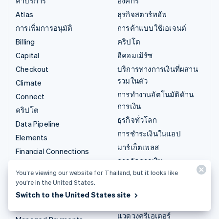
ค่าบริการ
องค์กร
Atlas
ธุรกิจสตาร์ทอัพ
การเพิ่มการอนุมัติ
การค้าแบบใช้เอเจนต์
Billing
คริปโต
Capital
อีคอมเมิร์ซ
Checkout
บริการทางการเงินที่ผสาน
รวมในตัว
Climate
การทำงานอัตโนมัติด้าน
Connect
การเงิน
คริปโต
ธุรกิจทั่วโลก
Data Pipeline
การชำระเงินในแอป
Elements
มาร์เก็ตเพลส
Financial Connections
การจัดการเงิน
Identity
You’re viewing our website for Thailand, but it looks like
แพลตฟอร์ม
Invoicing
you’re in the United States.
SaaS
Issuing
Switch to the United States site
บริษัท AI
Link
แวดวงครีเอเตอร์