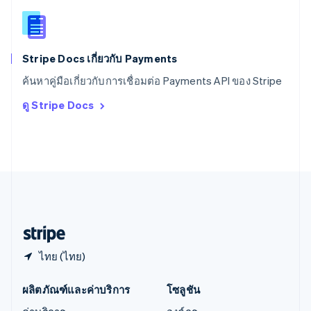
English
สิงคโปร์
English
简体中文
ออสเตรเลีย
English
Stripe Docs เกี่ยวกับ Payments
ออสเตรีย
ค้นหาคู่มือเกี่ยวกับการเชื่อมต่อ Payments API ของ Stripe
Deutsch
English
อิตาลี
ดู Stripe Docs
Italiano
English
อินเดีย
English
เอสโตเนีย
English
ไอร์แลนด์
English
ฮังการี
English
ไทย (ไทย)
ผลิตภัณฑ์และค่าบริการ
โซลูชัน