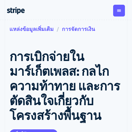
แหล่งข้อมูลเพิ่มเติม
การจัดการเงิน
ตามขั้น
เอกสารประกอบ
เรียนรู้
การชำระเงิน
รายรับ
การ
แพลตฟอ
จัดการ
และ
องค์กร
Stripe Docs
บล็อก
เงิน
มาร์เก็ต
Payments
Billing
ธุรกิจสตาร์ทอัพ
ข้อมูลอ้างอิงเกี่ยวกับ API
เรื่องราวจากลูกค้า
การเบิกจ่ายใน
การชำระเงิน
รายรับตาม
เพลส
ไลบรารีและ SDK
คู่มือ
ออนไลน์
แบบแผนล่วง
Stripe Apps
Global
Payment links
หน้า
Metronome
Payouts
Conne
มาร์เก็ตเพลส: กลไก
การชำร
ตามกรณีใช้งาน
การชำระเงิน
การเรียกเก็บ
เบิกจ่าย
เงินสำห
การสนับสนุน
แบบไม่ต้อง
เงินตามการ
ให้กับ
ความท้าทาย และการ
แพลตฟอ
คู่มือ
การค้าแบบใช้เอเจนต์
เขียนโค้ด
Checkout
ใช้งาน
การชำระเงิน
บุคคลที่
อีคอมเมิร์ซ
รับการสนับสนุน
UI การชำระ
ตามรอบบิล
สาม
บริการทางการเงินที่ผสาน
รับการชำระเงินออนไลน์
แพ็กเกจการสนับสนุนที่ได้
การจัดการ
ตัดสินใจเกี่ยวกับ
เงินสำเร็จรูป
รวมในตัว
ติดตั้งใช้งานการชำระเงิน
รับการจัดการ
การชำระเงิน
Elements
การทำงานอัตโนมัติด้าน
สำเร็จรูป
บริการเฉพาะทาง
องค์ประกอบ UI
ตามรอบบิล
Invoicing
โครงสร้างพื้นฐาน
การเงิน
สร้างแพลตฟอร์มหรือ
ครั้งเดียวหรือ
ที่ยืดหยุ่น
ธุรกิจทั่วโลก
มาร์เก็ตเพลส
ตามแบบแผน
วิธีการชำระ
การชำระเงินในแอป
จัดการการชำระเงินตาม
เงิน
ล่วงหน้า
Tax
มาร์เก็ตเพลส
รอบบิล
เข้าถึงได้
คิดภาษีการ
บริษัท
การจัดการเงิน
เสนอการเรียกเก็บเงินตาม