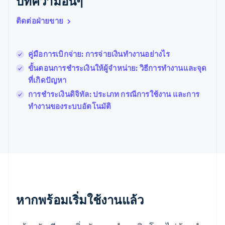
บทความอื่นๆ
Português
English
โปแลนด์
ติดต่อฝ่ายขาย
English
ฝรั่งเศส
Français
English
ฟินแลนด์
คู่มือการเบิกจ่าย: การจ่ายเงินทำงานอย่างไร
English
Svenska
ขั้นตอนการชำระเงินให้ผู้จำหน่าย: วิธีการทำงานและจุด
มอลตา
ที่เกิดปัญหา
English
มาเลเซีย
การชำระเงินดิจิทัล: ประเภท กรณีการใช้งาน และการ
English
简体中文
ทำงานของระบบอัตโนมัติ
เม็กซิโก
Español
English
ยิบรอลตาร์
English
เยอรมนี
Deutsch
English
โรมาเนีย
English
ลักเซมเบิร์ก
หากพร้อมเริ่มใช้งานแล้ว
Français
Deutsch
English
ลัตเวีย