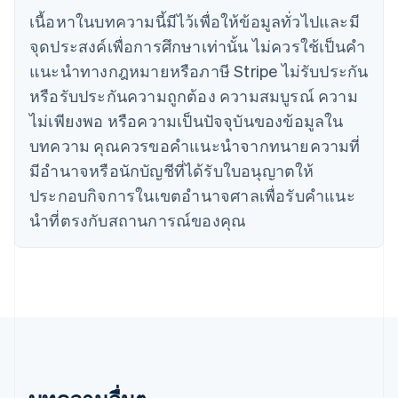
简体中文
English
ไซปรัส
เนื้อหาในบทความนี้มีไว้เพื่อให้ข้อมูลทั่วไปและมี
English
จุดประสงค์เพื่อการศึกษาเท่านั้น ไม่ควรใช้เป็นคํา
ญี่ปุ่น
แนะนําทางกฎหมายหรือภาษี Stripe ไม่รับประกัน
日本語
English
เดนมาร์ก
หรือรับประกันความถูกต้อง ความสมบูรณ์ ความ
English
ไม่เพียงพอ หรือความเป็นปัจจุบันของข้อมูลใน
ไทย
บทความ คุณควรขอคําแนะนําจากทนายความที่
ไทย
English
นอร์เวย์
มีอํานาจหรือนักบัญชีที่ได้รับใบอนุญาตให้
English
ประกอบกิจการในเขตอํานาจศาลเพื่อรับคําแนะ
นิวซีแลนด์
English
นําที่ตรงกับสถานการณ์ของคุณ
เนเธอร์แลนด์
Nederlands
English
บราซิล
Português
English
บัลแกเรีย
English
เบลเยียม
Nederlands
Français
Deutsch
English
โปรตุเกส