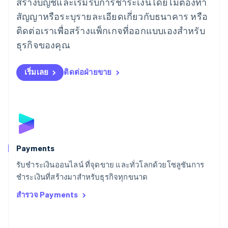
สร้างบัญชีและเริ่มรับการชำระเงินโดยไม่ต้องทำ
English
ลิกเตนสไตน์
สัญญาหรือระบุรายละเอียดเกี่ยวกับธนาคาร หรือ
Deutsch
English
ติดต่อเราเพื่อสร้างแพ็กเกจที่ออกแบบเองสำหรับ
ลิทัวเนีย
English
ธุรกิจของคุณ
สเปน
Español
English
สโลวาเกีย
เริ่มเลย
ติดต่อฝ่ายขาย
English
สโลวีเนีย
English
Italiano
สวิตเซอร์แลนด์
Deutsch
Français
Italiano
English
สวีเดน
Svenska
English
Payments
สหรัฐอเมริกา
English
Español
简体中文
รับชำระเงินออนไลน์ ที่จุดขาย และทั่วโลกด้วยโซลูชันการ
สหรัฐอาหรับเอมิเรตส์
ชำระเงินที่สร้างมาสำหรับธุรกิจทุกขนาด
English
สำรวจ Payments
สหราชอาณาจักร
English
สาธารณรัฐเช็ก