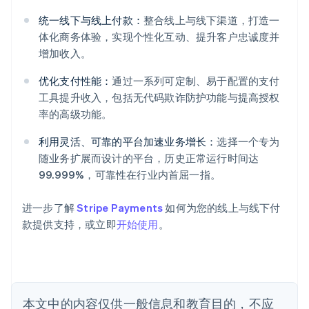
统一线下与线上付款：
整合线上与线下渠道，打造一
体化商务体验，实现个性化互动、提升客户忠诚度并
增加收入。
阿联酋
优化支付性能：
通过一系列可定制、易于配置的支付
English
爱尔兰
工具提升收入，包括无代码欺诈防护功能与提高授权
English
率的高级功能。
爱沙尼亚
English
利用灵活、可靠的平台加速业务增长：
选择一个专为
奥地利
随业务扩展而设计的平台，历史正常运行时间达
Deutsch
English
99.999%，可靠性在行业内首屈一指。
澳大利亚
English
巴西
进一步了解
Stripe Payments
如何为您的线上与线下付
Português
English
款提供支持，或立即
开始使用
。
保加利亚
English
比利时
Nederlands
Français
Deutsch
English
波兰
本文中的内容仅供一般信息和教育目的，不应
English