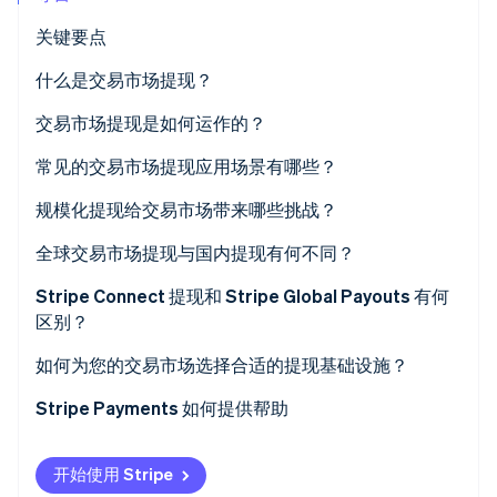
Climate
关键要点
碳移除
什么是交易市场提现？
Identity
在线身份验证
交易市场提现是如何运作的？
常见的交易市场提现应用场景有哪些？
规模化提现给交易市场带来哪些挑战？
Stripe Sessions 2026
收款人入驻
全球交易市场提现与国内提现有何不同？
了解 Stripe 如何为 AI 构建经济基础设施。
立即观看
KYC 和 KYB 要求
货币注资
Stripe Connect 提现和 Stripe Global Payouts 有何
区别？
提现失败管理
本地支付网络可用性
Stripe Connect
如何为您的交易市场选择合适的提现基础设施？
对账负担
区域监管要求
Stripe Global Payouts
您的支付和提现是否耦合？
Stripe Payments 如何提供帮助
提现时间期望
您的收款人是谁？
开始使用 Stripe
您所在或将要进入的地区有哪些？