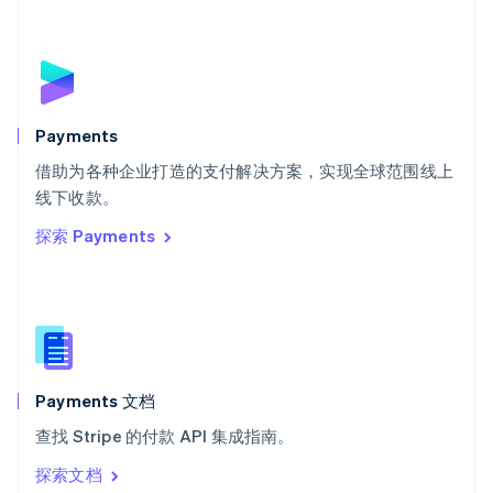
塞浦路斯
English
斯洛伐克
English
斯洛文尼亚
English
Italiano
Payments
泰国
ไทย
English
借助为各种企业打造的支付解决方案，实现全球范围线上
希腊
线下收款。
English
探索 Payments
西班牙
Español
English
新加坡
English
简体中文
新西兰
English
匈牙利
English
Payments 文档
意大利
查找 Stripe 的付款 API 集成指南。
Italiano
English
印度
探索文档
English