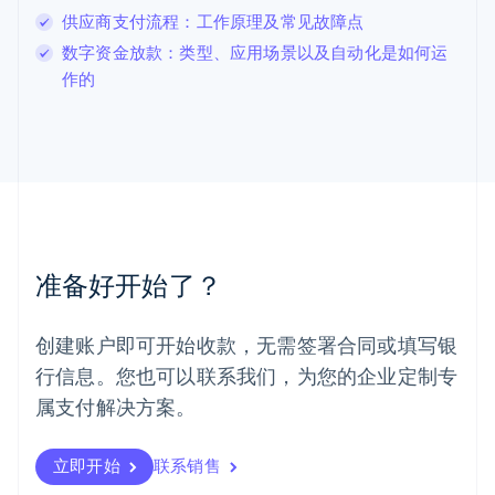
卢森堡
供应商支付流程：工作原理及常见故障点
Français
Deutsch
English
数字资金放款：类型、应用场景以及自动化是如何运
罗马尼亚
作的
English
马尔他
English
马来西亚
English
简体中文
美国
English
Español
简体中文
墨西哥
Español
English
准备好开始了？
挪威
English
葡萄牙
创建账户即可开始收款，无需签署合同或填写银
Português
English
行信息。您也可以联系我们，为您的企业定制专
日本
日本語
English
属支付解决方案。
瑞典
Svenska
English
瑞士
立即开始
联系销售
Deutsch
Français
Italiano
English