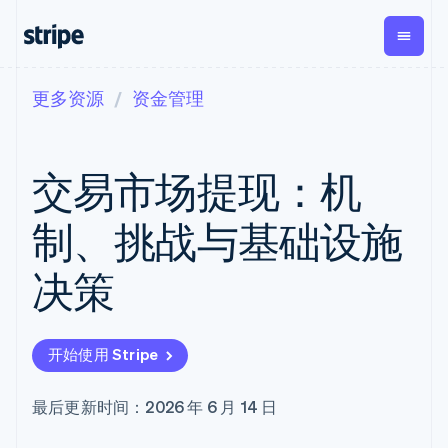
更多资源
资金管理
按企业阶段
文档
学习
支付
营收
资金管理
平台
易市
大型企业
Stripe 文档
博客
Payments
Billing
Treasury
初创企业
API 参考文档
客户案例
交易市场提现：机
在线支付
经常性收入
Con
库与 SDK
指南
企业财务
Managed
Metronome
Stripe Apps
Payments
按用量计费
Global
平台
制、挑战与基础设施
备案商家解决
Payouts
Subscriptions
Capi
按应用场景
方案
平
支持
向第三方
订阅管理
Payment links
客户
决策
指南
智能体商务
打款
Invoicing
Trea
加密货币
获取支持
无代码支付
一次性或定期
Capital
平
电子商务
接受线上付款
管理支持方案
企业融资
Checkout
账单
嵌入
嵌入式金融
实施预建结账流程
专业服务
预构建支付界
Crypto
Tax
融服
开始使用 Stripe
财务自动化
构建平台或交易市场
钱包、稳
面
销售税和增值
Iss
全球化企业
管理订阅
定币发行
Elements
税自动化
实体
应用内支付
提供按用量计费
灵活的 UI 组件
和发卡基
Crypto
Revenue
虚拟
最后更新时间：2026 年 6 月 14 日
交易市场
发行稳定币支持的支付卡
Onramp
支付方式
Recognition
础设施
公司
资金管理
使用代理预配和管理服务
可嵌入的
Access to
会计自动化
平台