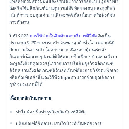
แพลตฟอร์มสตรีมมิง และซอฟต์แวร์การออกแบบ ลูกค้าเข้า
ทำการตลาดอย่างมีประสิทธิภาพโดยไม่ใช้จ่ายเกินตัว
ถึงหรือใช้ผลิตภัณฑ์ผ่านอุปกรณ์ดิจิทัลของตน และธุรกิจก็
รองรับการผสานการทํางานแบบกำหนดเอง
Stripe Payments ฟรีหนึ่งปี พร้อมเครดิตและส่วนลด
เน้นที่การมอบคุณค่าผ่านฟีเจอร์ดิจิทัล เนื้อหา หรือฟังก์ชัน
การขยายธุรกิจโดยไม่สูญเสียคุณภาพ
สำหรับพาร์ทเนอร์มูลค่า 50,000 ดอลลาร์สหรัฐ
ปรับขนาดได้อย่างง่ายดาย
การทำงาน
ในปี 2023
การใช้จ่ายในสินค้าและบริการดิจิทัล
คิดเป็น
ประมาณ 2.7% ของกระเป๋าเงินของลูกค้าทั่วโลก ตลาดนี้มี
ศักยภาพในการเติบโตอย่างมาก เนื่องจากผู้คนเข้าถึง
อินเทอร์เน็ตและอุปกรณ์ดิจิทัลมากขึ้นเรื่อยๆ ด้านล่างนี้ เรา
จะพูดถึงสิ่งที่คุณควรรู้เกี่ยวกับการเริ่มต้นธุรกิจผลิตภัณฑ์
ดิจิทัล รวมถึงผลิตภัณฑ์ดิจิทัลที่เป็นที่ต้องการ วิธีจัดแพ็กเกจ
ผลิตภัณฑ์เหล่านี้ และวิธีที่ Stripe สามารถช่วยคุณจัดการ
ธุรกิจประเภทนี้ได้
เนื้อหาหลักในบทความ
ทำไมต้องเริ่มทำธุรกิจผลิตภัณฑ์ดิจิทัล
ผลิตภัณฑ์ดิจิทัลประเภทใดบ้างที่เป็นที่ต้องการ