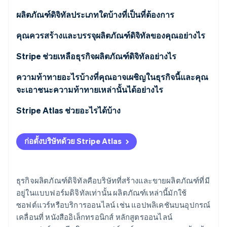
พาร์ทเนอร์
การก่อตั้งบริษัทสตาร์ทอัพ
Stripe App Marketplace
ผลิตภัณฑ์ดิจิทัลประเภทใดบ้างที่เป็นที่ต้องการ
Climate
การขจัดคาร์บอน
เนื้อหาด้านการศึกษา
คุณควรสร้างและบรรจุผลิตภัณฑ์ดิจิทัลของคุณอย่างไร
เครื่องมือดิจิทัลและซอฟต์แวร์
เริ่มต้นด้วยปัญหาหรือความหลงใหล
Stripe ช่วยเหลือธุรกิจผลิตภัณฑ์ดิจิทัลอย่างไร
เนื้อหาสร้างสรรค์
ทําให้ง่ายแต่หรูหรา
รับการชําระเงินได้ทั่วโลก
ความท้าทายอะไรบ้างที่คุณอาจเผชิญในธุรกิจนี้และคุณ
จะเอาชนะความท้าทายเหล่านั้นได้อย่างไร
Stripe Sessions 2026
ความบันเทิงและไลฟ์สไตล์
สร้างประสบการณ์
ขายการสมัครใช้บริการและการเป็นสมาชิก
ดูว่า Stripe กำลังสร้างโครงสร้างพื้นฐานระบบเศรษฐกิจสำหรับ
โดดเด่นในตลาดที่มีผู้คนจํานวนมาก
Stripe Atlas ช่วยอะไรได้บ้าง
AI อย่างไร
ทรัพยากรทางธุรกิจและผลผลิต
ยกระดับการจัดส่งของคุณ
ผสานการทํางานกับการชําระเงินที่ง่ายดาย
รับชมเลย
การจัดการความคาดหวังของลูกค้า
การสมัครใช้งาน Atlas
สุขภาพและความเป็นอยู่ที่ดี
สร้างความคาดหวังก่อนเปิดตัว
จัดการการชําระเงินแบบครั้งเดียว
ก่อตั้งบริษัทด้วย Stripe Atlas
การสร้างสมดุลระหว่างราคาและมูลค่าที่รับรู้
การรับชำระเงินและการธนาคารก่อนที่จะได้รับ EIN ของ
บริการสมัครใช้บริการ
ขายผลลัพธ์
ส่งมอบผลิตภัณฑ์ดิจิทัลโดยอัตโนมัติ
คุณ
การรักษาลูกค้าเพื่อการเติบโตในระยะยาว
ประสบการณ์เสมือนจริง
เรียนรู้ขณะดำเนินการ
จัดการภาษี
ธุรกิจผลิตภัณฑ์ดิจิทัลคือบริษัทที่สร้างและขายผลิตภัณฑ์ที่มี
การซื้อหุ้นของผู้ก่อตั้งแบบไร้เงินสด
อยู่ในแบบฟอร์มดิจิทัลเท่านั้น ผลิตภัณฑ์เหล่านี้มักใช้
การจัดการกับการเปลี่ยนแปลงเทคโนโลยีอย่างต่อเนื่อง
การติดตามทางการเงิน
ติดตามประสิทธิภาพ
ซอฟต์แวร์หรือบริการออนไลน์ เช่น แอปพลิเคชันบนอุปกรณ์
การยื่นเอกสารการเลือกสถานะภาษี 83(b) อัตโนมัติ
การจัดการการละเมิดลิขสิทธิ์และการเลียนแบบ
เคลื่อนที่ หนังสืออิเล็กทรอนิกส์ หลักสูตรออนไลน์
บริการที่ปรับแต่งให้เหมาะกับแต่ละบุคคล
รักษาความปลอดภัยของข้อมูล
เอกสารทางกฎหมายของบริษัทระดับโลก