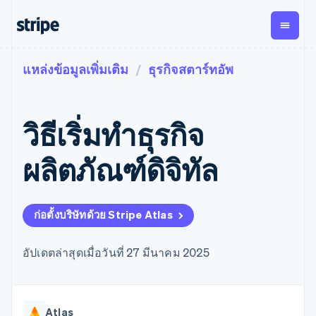
แหล่งข้อมูลเพิ่มเติม
ธุรกิจสตาร์ทอัพ
ตามขั้น
เอกสารประกอบ
เรียนรู้
การชำระเงิน
รายรับ
การ
แพลตฟอ
จัดการ
และ
องค์กร
Stripe Docs
บล็อก
เงิน
มาร์เก็ต
Payments
Billing
ธุรกิจสตาร์ทอัพ
ข้อมูลอ้างอิงเกี่ยวกับ API
เรื่องราวจากลูกค้า
วิธีเริ่มทําธุรกิจ
การชำระเงิน
รายรับตาม
เพลส
ไลบรารีและ SDK
คู่มือ
ออนไลน์
แบบแผนล่วง
Stripe Apps
Global
Payment links
หน้า
Metronome
Payouts
Conne
ผลิตภัณฑ์ดิจิทัล
การชำร
ตามกรณีใช้งาน
การชำระเงิน
การเรียกเก็บ
เบิกจ่าย
เงินสำห
การสนับสนุน
แบบไม่ต้อง
เงินตามการ
ให้กับ
แพลตฟอ
คู่มือ
การค้าแบบใช้เอเจนต์
เขียนโค้ด
Checkout
ใช้งาน
การชำระเงิน
บุคคลที่
อีคอมเมิร์ซ
รับการสนับสนุน
UI การชำระ
ก่อตั้งบริษัทด้วย Stripe Atlas
ตามรอบบิล
สาม
บริการทางการเงินที่ผสาน
รับการชำระเงินออนไลน์
แพ็กเกจการสนับสนุนที่ได้
การจัดการ
เงินสำเร็จรูป
รวมในตัว
ติดตั้งใช้งานการชำระเงิน
รับการจัดการ
การชำระเงิน
Elements
การทำงานอัตโนมัติด้าน
สำเร็จรูป
บริการเฉพาะทาง
อัปเดตล่าสุดเมื่อวันที่ 27 มีนาคม 2025
องค์ประกอบ UI
ตามรอบบิล
Invoicing
การเงิน
สร้างแพลตฟอร์มหรือ
ครั้งเดียวหรือ
ที่ยืดหยุ่น
ธุรกิจทั่วโลก
มาร์เก็ตเพลส
ตามแบบแผน
วิธีการชำระ
การชำระเงินในแอป
จัดการการชำระเงินตาม
เงิน
ล่วงหน้า
Tax
มาร์เก็ตเพลส
รอบบิล
เข้าถึงได้
คิดภาษีการ
บริษัท
Atlas
การจัดการเงิน
เสนอการเรียกเก็บเงินตาม