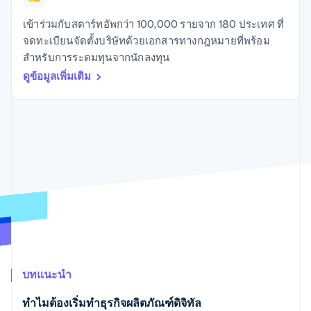
มากกว่า 125
ขายและ VAT
แพลตฟอร์ม
การใช้งาน
รายการ
Authorization
อัตโนมัติ
Revenue
แผนงานผลิตภัณฑ์
SaaS
ออกบัตรที่มีสเตเบิลคอยน์
เข้าร่วมกับสตาร์ทอัพกว่า 100,000 รายจาก 180 ประเทศ ที่
Boost
Recognition
การประชุมประจำปีแบบ
รองรับอยู่
จดทะเบียนจัดตั้งบริษัทด้วยเอกสารทางกฎหมายที่พร้อม
ยกระดับการ
เซสชัน
จัดเตรียมและจัดการ
ระบบ
ยอมรับการ
สำหรับการระดมทุนจากนักลงทุน
ตำแหน่งงาน
บริการด้วยเอเจนต์
อัตโนมัติ
ชำระเงิน
Link
ห้องข่าว
ดูข้อมูลเพิ่มเติม
ตามอุตสาหกรรม
การชำระเงินที่
สำหรับการ
Stripe
Stripe Press
Sigma
รวดเร็วขึ้น
ทำบัญชี
รายงานที่
บริษัท AI
แหล่งข้อมูล
ออกแบบเอง
แวดวงครีเอเตอร์
Data
เกม
การติดต่อ
Pipeline
การบริการ การเดินทาง
การเชื่อมต่อการทำงาน
การซิงค์
และสันทนาการ
แอป
ติดต่อฝ่ายขาย
ข้อมูล
ประกันภัย
ตัวอย่างโค้ด
สมัครเป็นพาร์ทเนอร์
สื่อและความบันเทิง
บล็อกของนักพัฒนา
องค์กรไม่แสวงผลกำไร
สถานะ API
บริการเฉพาะทาง
ภาครัฐ
เพิ่มเติม
ธุรกิจค้าปลีก
Product roadmap
ดูสิ่งที่กำลังจะมาถึง
บทแนะนำ
Radar
ระบบนิเวศ
การป้องกันการฉ้อโกง
ทําไมต้องเริ่มทําธุรกิจผลิตภัณฑ์ดิจิทัล
Atlas