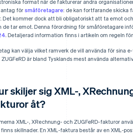
ktroniska format när de fakturerar andra organisatione
antag för
småföretagare
: de kan fortfarande skicka 
er. Det kommer dock att bli obligatoriskt att ta emot oc
 de tar emot. Denna förordning för småföretagare inf
24
. Detaljerad information finns i artikeln om regeln f
etag kan välja vilket ramverk de vill använda för sina
 ZUGFeRD är bland Tysklands mest använda alternativ
ur skiljer sig XML-, XRechnu
akturor åt?
merna XML-, XRechnung- och ZUGFeRD-fakturor anvä
 finns skillnader. En XML-faktura består av en XML-post