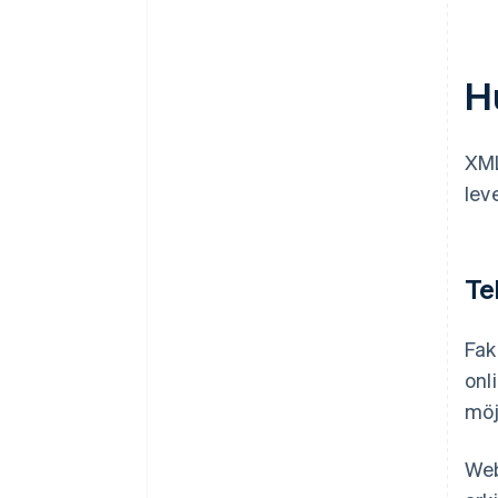
H
XML
lev
Te
Fak
onl
möj
Web