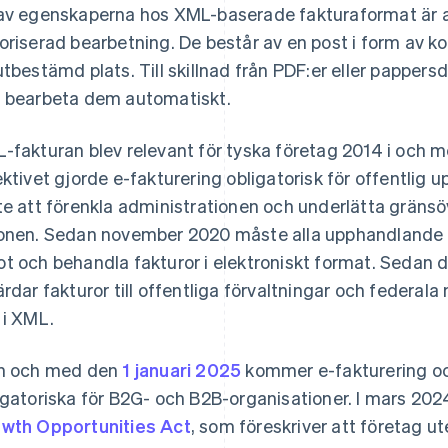
av egenskaperna hos XML-baserade fakturaformat är a
oriserad bearbetning. De består av en post i form av ko
utbestämd plats. Till skillnad från PDF:er eller pappe
 bearbeta dem automatiskt.
-fakturan blev relevant för tyska företag 2014 i och 
ektivet gjorde e-fakturering obligatorisk för offentlig u
te att förenkla administrationen och underlätta grän
onen. Sedan november 2020 måste alla upphandlande 
t och behandla fakturor i elektroniskt format. Sedan 
ärdar fakturor till offentliga förvaltningar och federal
 i XML.
n och med den
1 januari 2025
kommer e-fakturering oc
igatoriska för B2G- och B2B-organisationer. I mars 20
wth Opportunities Act
, som föreskriver att företag 