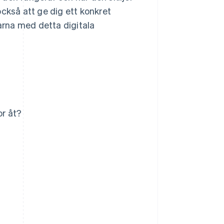
kså att ge dig ett konkret
rna med detta digitala
r åt?