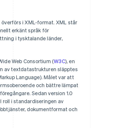
överförs i XML-format. XML står
nellt erkänt språk för
tning i tysktalande länder,
 Wide Web Consortium (
W3C
), en
en av textdatastrukturen släpptes
arkup Language). Målet var att
formsoberoende och bättre lämpat
 föregångare. Sedan version 1.0
 roll i standardiseringen av
ebbtjänster, dokumentformat och