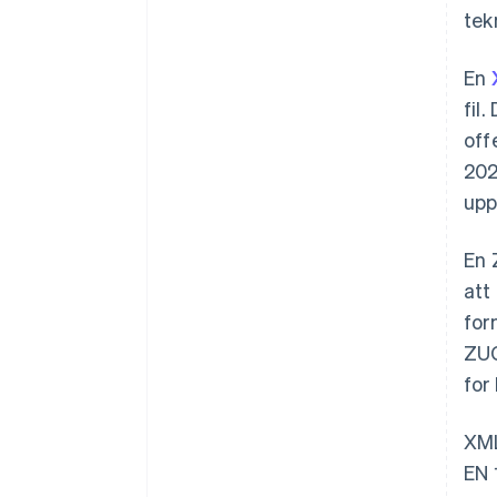
tek
En
fil
off
202
upp
En 
att
for
ZUG
for
XML
EN 