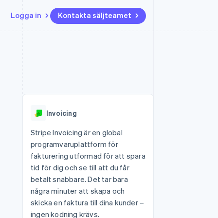
Logga in
Kontakta säljteamet
Resurser
Ecosystem
Kontakt
ch
Mer
er
Appintegrationer
Partner
Kontakta säljteamet
Product roadmap
Kodexempel
Stripe App Marketplace
Bli partner
Se vad som kommer härnäst
Utvecklarblogg
r plattformar
tid
API-status
Radar
Bedrägeribekämpning
Invoicing
Atlas
Bolagsbildning för startups
Stripe Invoicing är en global
programvaruplattform för
Climate
Koldioxidinfångning
fakturering utformad för att spara
tid för dig och se till att du får
Identity
Identitetsverifiering online
betalt snabbare. Det tar bara
några minuter att skapa och
skicka en faktura till dina kunder –
ingen kodning krävs.