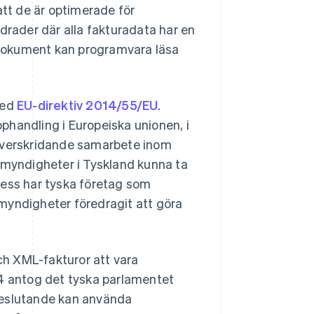
tt de är optimerade för
drader där alla fakturadata har en
rsdokument kan programvara läsa
med
EU-direktiv 2014/55/EU
.
pphandling i Europeiska unionen, i
söverskridande samarbete inom
myndigheter i Tyskland kunna ta
dess har tyska företag som
a myndigheter föredragit att göra
h XML-fakturor att vara
24 antog det tyska parlamentet
uteslutande kan använda