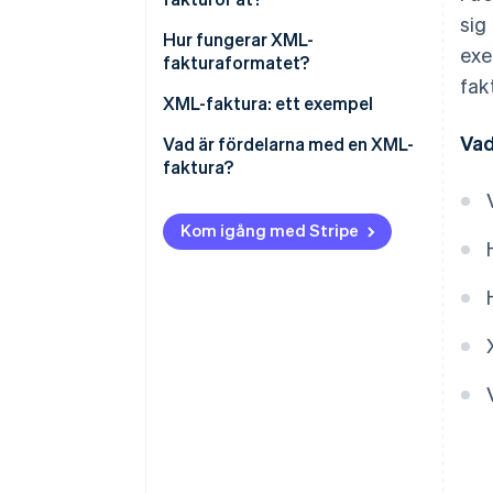
sig
Hur fungerar XML-
exe
fakturaformatet?
fak
Tekniska krav
XML-faktura: ett exempel
Vad
Skapa faktura
Vad är fördelarna med en XML-
faktura?
Validering
Rätts- och revisionssäkerhet
Fakturan skickas
Kom igång med Stripe
Kompatibilitet och
Fakturahantering och arkivering
standardisering
Automatisering och effektivitet
Minskning av fel
Transparens och kontroll
Kostnadsbesparingar
Hållbarhet