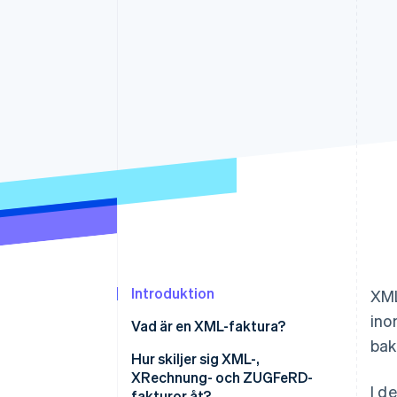
Accelererad kassaprocess
Financial Connections
Länkade finanskontodata
Introduktion
XML
ino
Vad är en XML-faktura?
bak
Hur skiljer sig XML-,
XRechnung- och ZUGFeRD-
I d
fakturor åt?