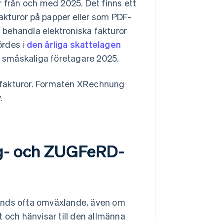
r från och med 2025. Det finns ett
fakturor på papper eller som PDF-
h behandla elektroniska fakturor
ördes i
den årliga skattelagen
ör småskaliga företagare 2025.
 e-fakturor. Formaten XRechnung
.
ng- och ZUGFeRD-
nds ofta omväxlande, även om
 och hänvisar till den allmänna