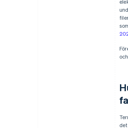
ele
und
fil
som
20
För
och
H
f
Ter
det