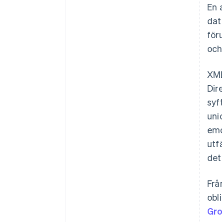
En 
dat
för
och
XML
Dir
syf
uni
emo
utf
det
Frå
obl
Gro