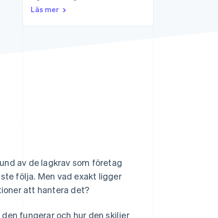
Läs mer
Stripe Sessions 2026
Se hur Stripe bygger den
ekonomiska
infrastrukturen för AI.
Titta nu
grund av de lagkrav som företag
e följa. Men vad exakt ligger
tioner att hantera det?
r den fungerar och hur den skiljer