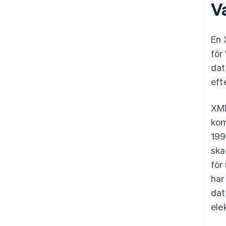
V
En 
för
dat
eft
XML
kom
199
ska
för
har
dat
ele