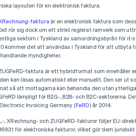
niska layouten för en elektronisk faktura.
XRechnung-faktura
är en elektronisk faktura som des
. Det rör sig dock om ett strikt reglerat ramverk som utt
entliga sektorn i Tyskland av samordningsbyrån för it-
0 kommer det att användas i Tyskland för att utbyta f
handlande myndigheter.
ZUGFeRD-faktura är ett hybridformat som innehåller en 
 den kan läsas automatiskt eller manuellt. Den ser ut s
mat så att mottagarna kan behandla den utan ytterliga
FeRD lämpligt för B2G-, B2B- och B2C-sektorerna. De
 Electronic Invoicing Germany (
FeRD
) år 2014.
-, XRechnung- och ZUGFeRD-fakturor följer EU-direk
16931 för elektroniska fakturor, vilket gör dem juridisk