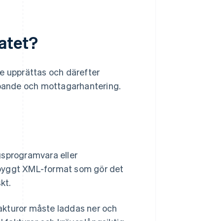
atet?
te upprättas och därefter
kapande och mottagarhantering.
gsprogramvara eller
nbyggt XML-format som gör det
kt.
akturor måste laddas ner och