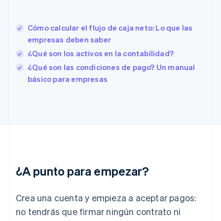
España
Español
English
Estados Unidos
Cómo calcular el flujo de caja neto: Lo que las
English
Español
简体中文
empresas deben saber
Estonia
English
¿Qué son los activos en la contabilidad?
Finlandia
¿Qué son las condiciones de pago? Un manual
English
Svenska
básico para empresas
Francia
Français
English
Gibraltar
English
Grecia
English
Hungría
English
India
¿A punto para empezar?
English
Irlanda
English
Crea una cuenta y empieza a aceptar pagos:
Italia
no tendrás que firmar ningún contrato ni
Italiano
English