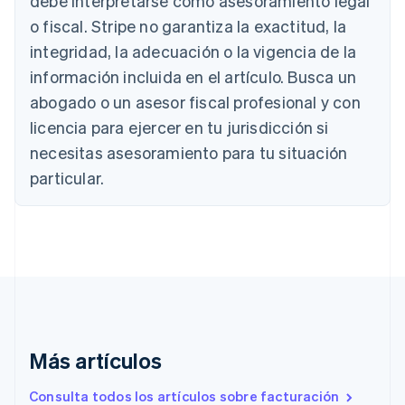
debe interpretarse como asesoramiento legal
Bélgica
Nederlands
Français
Deutsch
English
o fiscal. Stripe no garantiza la exactitud, la
Brasil
integridad, la adecuación o la vigencia de la
Português
English
Bulgaria
información incluida en el artículo. Busca un
English
abogado o un asesor fiscal profesional y con
Canadá
licencia para ejercer en tu jurisdicción si
English
Français
China continental
necesitas asesoramiento para tu situación
简体中文
English
particular.
Chipre
English
Croacia
English
Italiano
Dinamarca
English
Emiratos Árabes Unidos
English
Eslovaquia
English
Más artículos
Eslovenia
English
Italiano
Consulta todos los artículos sobre facturación