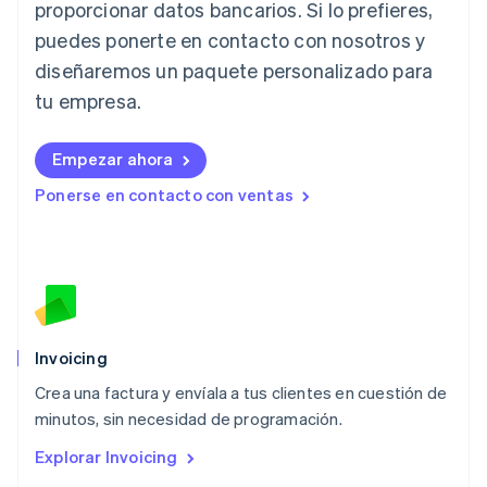
Japón
proporcionar datos bancarios. Si lo prefieres,
日本語
English
puedes ponerte en contacto con nosotros y
Letonia
diseñaremos un paquete personalizado para
English
Liechtenstein
tu empresa.
Deutsch
English
Lituania
English
Empezar ahora
Luxemburgo
Ponerse en contacto con ventas
Français
Deutsch
English
Malasia
English
简体中文
Malta
English
México
Español
English
Noruega
Invoicing
English
Crea una factura y envíala a tus clientes en cuestión de
Nueva Zelanda
English
minutos, sin necesidad de programación.
Países Bajos
Explorar Invoicing
Nederlands
English