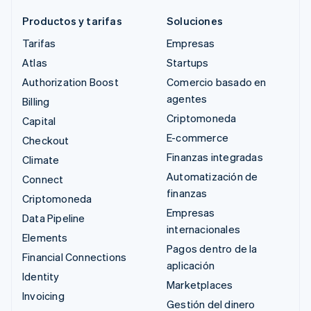
Productos y tarifas
Soluciones
Tarifas
Empresas
Atlas
Startups
Authorization Boost
Comercio basado en
agentes
Billing
Criptomoneda
Capital
E-commerce
Checkout
Finanzas integradas
Climate
Automatización de
Connect
finanzas
Criptomoneda
Empresas
Data Pipeline
internacionales
Elements
Pagos dentro de la
Financial Connections
aplicación
Identity
Marketplaces
Invoicing
Gestión del dinero