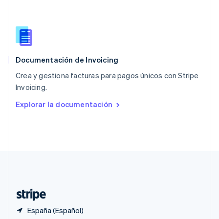
Polonia
English
Portugal
Português
English
RAE de Hong Kong, China
English
简体中文
Documentación de Invoicing
Reino Unido
English
Crea y gestiona facturas para pagos únicos con Stripe
República Checa
Invoicing.
English
Rumanía
Explorar la documentación
English
Singapur
English
简体中文
Suecia
Svenska
English
Suiza
Deutsch
Français
Italiano
English
Tailandia
ไทย
English
España (Español)