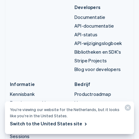
Developers
Documentatie
API-documentatie
API-status
API-wijzigingslogboek
Bibliotheken en SDK's
Stripe Projects
Blog voor developers
Informatie
Bedrijf
Kennisbank
Productroadmap
Ervaringen van klanten
Vacatures
You’re viewing our website for the Netherlands, but it looks
Blog
Stripe Newsroom
like you’re in the United States.
Community
Stripe Press
Switch to the United States site
Jaarlijks congres
Neem contact op
Sessions