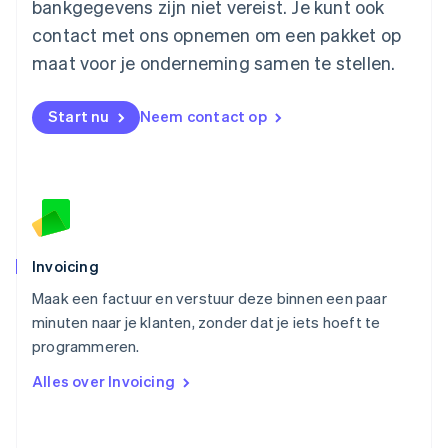
Mexico
bankgegevens zijn niet vereist. Je kunt ook
Español
English
contact met ons opnemen om een pakket op
Nederland
maat voor je onderneming samen te stellen.
Nederlands
English
Nieuw-Zeeland
English
Start nu
Neem contact op
Noorwegen
English
Oostenrijk
Deutsch
English
Polen
English
Portugal
Português
English
Invoicing
Roemenië
Maak een factuur en verstuur deze binnen een paar
English
minuten naar je klanten, zonder dat je iets hoeft te
Singapore
English
简体中文
programmeren.
Slovenië
Alles over Invoicing
English
Italiano
Slowakije
English