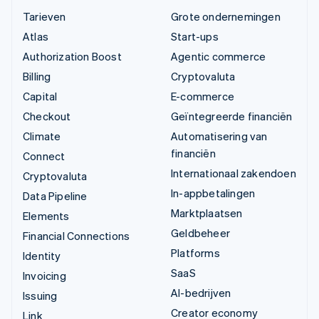
Tarieven
Grote ondernemingen
Atlas
Start-ups
Authorization Boost
Agentic commerce
Billing
Cryptovaluta
Capital
E-commerce
Checkout
Geïntegreerde financiën
Climate
Automatisering van
financiën
Connect
Internationaal zakendoen
Cryptovaluta
In-appbetalingen
Data Pipeline
Marktplaatsen
Elements
Geldbeheer
Financial Connections
Platforms
Identity
SaaS
Invoicing
AI-bedrijven
Issuing
Creator economy
Link