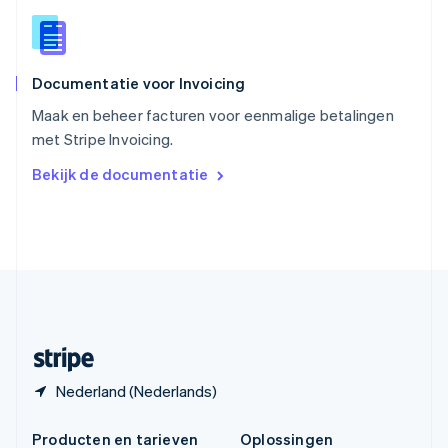
Spanje
Español
English
Thailand
ไทย
English
Documentatie voor Invoicing
Tsjechië
English
Maak en beheer facturen voor eenmalige betalingen
Vasteland van China
met Stripe Invoicing.
简体中文
English
Verenigd Koninkrijk
Bekijk de documentatie
English
Verenigde Arabische Emiraten
English
Verenigde Staten
English
Español
简体中文
Zweden
Svenska
English
Zwitserland
Deutsch
Français
Italiano
English
Nederland (Nederlands)
Producten en tarieven
Oplossingen