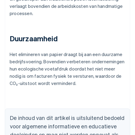
verlaagt bovendien de arbeidskosten van handmatige
processen.
Duurzaamheid
Het elimineren van papier draagt bij aan een duurzame
bedrijfsvoering. Bovendien verbeteren ondernemingen
hun ecologische voetafdruk doordat het niet meer
nodig is om facturen fysiek te versturen, waardoor de
CO₂-uitstoot wordt verminderd.
Australië
English
België
Nederlands
Français
Deutsch
English
Brazilië
De inhoud van dit artikel is uitsluitend bedoeld
Português
English
Bulgarije
voor algemene informatieve en educatieve
English
doeleinden en mag niet worden opgevat als