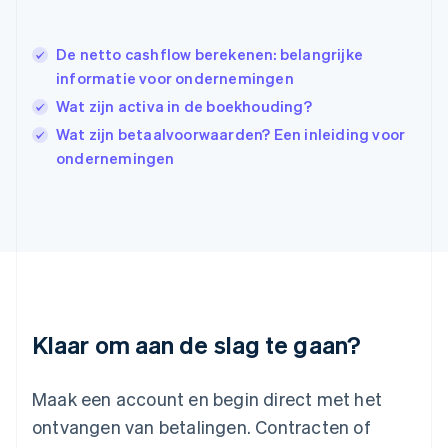
Ierland
English
India
De netto cashflow berekenen: belangrijke
English
informatie voor ondernemingen
Italië
Italiano
English
Wat zijn activa in de boekhouding?
Japan
Wat zijn betaalvoorwaarden? Een inleiding voor
日本語
English
ondernemingen
Kroatië
English
Italiano
Letland
English
Liechtenstein
Deutsch
English
Litouwen
English
Luxemburg
Klaar om aan de slag te gaan?
Français
Deutsch
English
Maleisië
English
简体中文
Maak een account en begin direct met het
Malta
ontvangen van betalingen. Contracten of
English