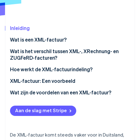
Oprichting van een start-up
Climate
Ecosysteem
CO₂-verwijdering
Inleiding
Partners
Identity
Stripe App Marketplace
Online identiteitsverificatie
Wat is een XML-factuur?
Wat is het verschil tussen XML-, XRechnung- en
ZUGFeRD-facturen?
Hoe werkt de XML-factuurindeling?
Stripe Sessions 2026
Ontdek hoe Stripe de economische infrastructuu
Technische vereisten
XML-factuur: Een voorbeeld
Nu bekijken
Facturen maken
Wat zijn de voordelen van een XML-factuur?
Validatie
Juridische en revisiebeveiliging
Aan de slag met Stripe
Verzending van facturen
Compatibiliteit en standaardisatie
Factuurverwerking en -archivering
Automatisering en efficiëntie
De XML-factuur komt steeds vaker voor in Duitsland,
Minder fouten