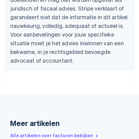
Canada
juridisch of fiscaal advies. Stripe verklaart of
English
Français
Cyprus
garandeert niet dat de informatie in dit artikel
English
nauwkeurig, volledig, adequaat of actueel is.
Denemarken
English
Voor aanbevelingen voor jouw specifieke
Duitsland
situatie moet je het advies inwinnen van een
Deutsch
English
Estland
bekwame, in je rechtsgebied bevoegde
English
advocaat of accountant.
Finland
English
Svenska
Frankrijk
Français
English
Gibraltar
English
Griekenland
English
Hongarije
Meer artikelen
English
Hongkong SAR, China
English
简体中文
Alle artikelen over facturen bekijken