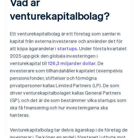
Vad är
venturekapitalbolag?
Ett venturekapitalbolag är ett företag som samlar in
kapital från externa investerare och använder det för
att köpa ägarandelar i
startups
. Under första kvartalet
2025 uppgick den globala investeringen i
venturekapital till
126,3 miljarder dollar
. De
investerare som tillhandahåller kapitalet (exempelvis
pensionsfonder, stiftelser och förmögna
privatpersoner kallas Limited Partners (LP). De som
driver venturekapitalbolaget kallas General Partners
(GP), och det är de som bestämmer vilka startups som
ska få finansiering och hur investeringarna ska
hanteras.
Venturekapitalbolag tar delvis ägarskap i de företag de
investerar i. De köper en andel i företaget i utbyte mot