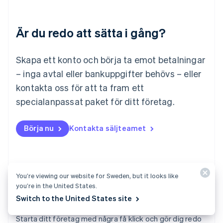
Luxemburg
Français
Deutsch
English
Är du redo att sätta i gång?
Malaysia
English
简体中文
Malta
Skapa ett konto och börja ta emot betalningar
English
Mexiko
– inga avtal eller bankuppgifter behövs – eller
Español
English
kontakta oss för att ta fram ett
Nederländerna
specialanpassat paket för ditt företag.
Nederlands
English
Norge
English
Börja nu
Kontakta säljteamet
Nya Zeeland
English
Polen
English
Portugal
You’re viewing our website for Sweden, but it looks like
Português
English
you’re in the United States.
Rumänien
Switch to the United States site
English
Atlas
Schweiz
Starta ditt företag med några få klick och gör dig redo
Deutsch
Français
Italiano
English