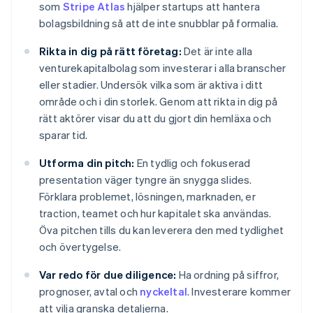
som
Stripe Atlas
hjälper startups att hantera
bolagsbildning så att de inte snubblar på formalia.
Rikta in dig på rätt företag:
Det är inte alla
venturekapitalbolag som investerar i alla branscher
eller stadier. Undersök vilka som är aktiva i ditt
område och i din storlek. Genom att rikta in dig på
rätt aktörer visar du att du gjort din hemläxa och
sparar tid.
Utforma din pitch:
En tydlig och fokuserad
presentation väger tyngre än snygga slides.
Förklara problemet, lösningen, marknaden, er
traction, teamet och hur kapitalet ska användas.
Öva pitchen tills du kan leverera den med tydlighet
och övertygelse.
Var redo för due diligence:
Ha ordning på siffror,
prognoser, avtal och
nyckeltal
. Investerare kommer
att vilja granska detaljerna.