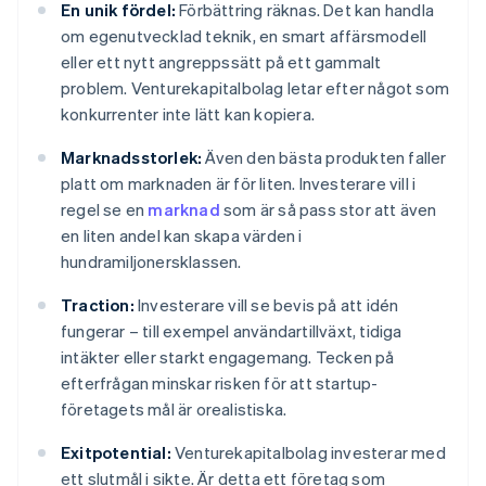
En unik fördel:
Förbättring räknas. Det kan handla
om egenutvecklad teknik, en smart affärsmodell
eller ett nytt angreppssätt på ett gammalt
problem. Venturekapitalbolag letar efter något som
konkurrenter inte lätt kan kopiera.
Marknadsstorlek:
Även den bästa produkten faller
platt om marknaden är för liten. Investerare vill i
regel se en
marknad
som är så pass stor att även
en liten andel kan skapa värden i
hundramiljonersklassen.
Traction:
Investerare vill se bevis på att idén
fungerar – till exempel användartillväxt, tidiga
intäkter eller starkt engagemang. Tecken på
efterfrågan minskar risken för att startup-
företagets mål är orealistiska.
Exitpotential:
Venturekapitalbolag investerar med
ett slutmål i sikte. Är detta ett företag som