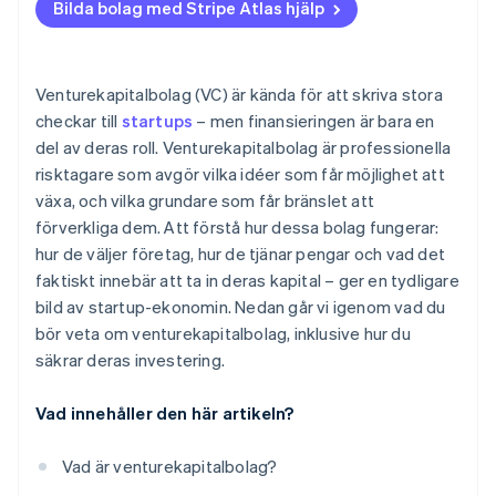
Bilda bolag med Stripe Atlas hjälp
Ta emot betalningar och banktjänster innan ditt EIN
anländer
Kontantfritt aktieköp för grundare
Venturekapitalbolag (VC) är kända för att skriva stora
checkar till
startups
– men finansieringen är bara en
Automatisk deklaration för val av skatt enligt 83(b)
del av deras roll. Venturekapitalbolag är professionella
Juridiska dokument för företag i världsklass
risktagare som avgör vilka idéer som får möjlighet att
växa, och vilka grundare som får bränslet att
Ett kostnadsfritt år med Stripe Payments, plus
förverkliga dem. Att förstå hur dessa bolag fungerar:
50 000 USD i partnerkrediter och rabatter
hur de väljer företag, hur de tjänar pengar och vad det
faktiskt innebär att ta in deras kapital – ger en tydligare
bild av startup-ekonomin. Nedan går vi igenom vad du
bör veta om venturekapitalbolag, inklusive hur du
säkrar deras investering.
Vad innehåller den här artikeln?
Vad är venturekapitalbolag?