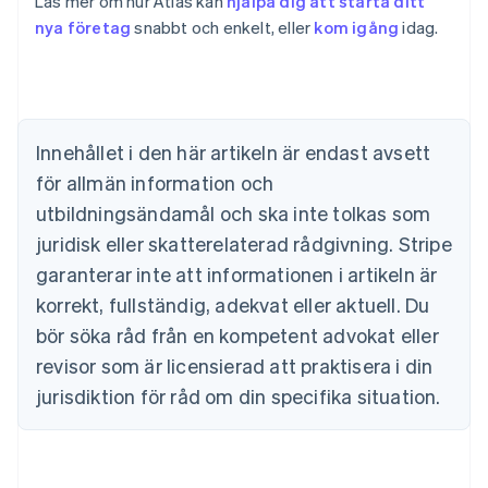
Läs mer om hur Atlas kan
hjälpa dig att starta ditt
English
Belgien
nya företag
snabbt och enkelt, eller
kom igång
idag.
Nederlands
Français
Deutsch
English
Brasilien
Português
English
Bulgarien
English
Innehållet i den här artikeln är endast avsett
Cypern
för allmän information och
English
Danmark
utbildningsändamål och ska inte tolkas som
English
juridisk eller skatterelaterad rådgivning. Stripe
Estland
English
garanterar inte att informationen i artikeln är
Fastlandskina
korrekt, fullständig, adekvat eller aktuell. Du
简体中文
English
Finland
bör söka råd från en kompetent advokat eller
English
Svenska
revisor som är licensierad att praktisera i din
Frankrike
jurisdiktion för råd om din specifika situation.
Français
English
Förenade Arabemiraten
English
Gibraltar
English