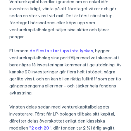
Venturekapital handlar i grunden om en enkel idé:
investera tidigt, vänta på att företaget växer och gör
sedan en stor vinst vid exit. Det är först när startup-
företaget börsnoteras eller köps upp som
venturekapitalbolaget säljer sina aktier och tjänar
pengar.
Eftersom
de flesta startups inte lyckas
, bygger
venturekapitalbolag sina portföljer med vetskapen att
bara några få investeringar kommer att ge utdelning. Av
kanske 20 investeringar går flera helt i stöpet, några
ger lite vinst, och en kan bli en riktig fullträff som ger tio
gånger pengarna eller mer – och täcker hela fondens
avkastning.
Vinsten delas sedan med venturekapitalbolagets
investerare. Först får LP-bolagen tillbaka sitt kapital,
därefter delas överskottet enligt den klassiska
modellen
”2 och 20”
, där fonden tar 2 % i årlig avgift