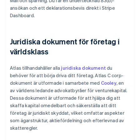
Mail och spårning. Du får en undertecknad 83(b)-
ansökan och ett deklarationsbevis direkt i Stripe
Dashboard.
Juridiska dokument för företag i
världsklass
Atlas tillhandahåller alla
juridiska dokument
du
behöver för att börja driva ditt företag. Atlas C corp-
dokument är utformade i samarbete med
Cooley
, en
av världens ledande advokatbyråer för venturekapital.
Dessa dokument är utformade för att hjälpa dig att
skaffa kapital omedelbart och säkerställa att ditt
företag är juridiskt skyddat, vilket omfattar aspekter
som ägarstruktur, aktiefördelning och efterlevnad av
skatteregler.