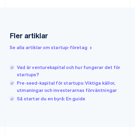
Grekland
English
Hongkong SAR, Kina
English
简体中文
Indien
Fler artiklar
English
Irland
Se alla artiklar om startup-företag
English
Italien
Italiano
English
Vad är venturekapital och hur fungerar det för
Japan
日本語
English
startups?
Kanada
Pre-seed-kapital för startups: Viktiga källor,
English
Français
utmaningar och investerarnas förväntningar
Kroatien
English
Italiano
Så startar du en byrå: En guide
Lettland
English
Liechtenstein
Deutsch
English
Litauen
English