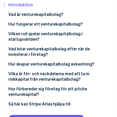
Identitetsverifiering online
Introduktion
Partner
Stripe App Marketplace
Vad är venturekapitalbolag?
Hur fungerar ett venturekapitalbolag?
Stripe Sessions 2026
Resa en fond
Vilken roll spelar venturekapitalbolag i
Se hur Stripe bygger den ekonomiska inf
startupvärlden?
Titta nu
Hitta och utvärdera startups
Vad letar venturekapitalbolag efter när de
Göra investeringen
investerar i företag?
Stödja tillväxt
Hur skapar venturekapitalbolag avkastning?
Exit – när vinsten realiseras
Vilka är för- och nackdelarna med att ta in
riskkapital från venturekapitalbolag?
Hur förbereder sig företag för att pitcha
venturekapital?
Så här kan Stripe Atlas hjälpa till
Ansök till Atlas