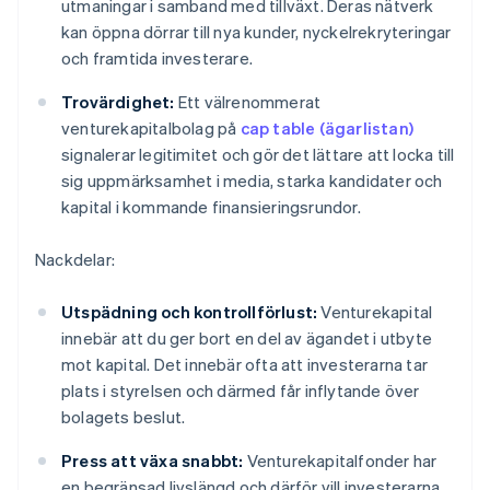
utmaningar i samband med tillväxt. Deras nätverk
kan öppna dörrar till nya kunder, nyckelrekryteringar
och framtida investerare.
Trovärdighet:
Ett välrenommerat
venturekapitalbolag på
cap table (ägarlistan)
signalerar legitimitet och gör det lättare att locka till
sig uppmärksamhet i media, starka kandidater och
kapital i kommande finansieringsrundor.
Nackdelar:
Utspädning och kontrollförlust:
Venturekapital
innebär att du ger bort en del av ägandet i utbyte
mot kapital. Det innebär ofta att investerarna tar
plats i styrelsen och därmed får inflytande över
bolagets beslut.
Press att växa snabbt:
Venturekapitalfonder har
en begränsad livslängd och därför vill investerarna