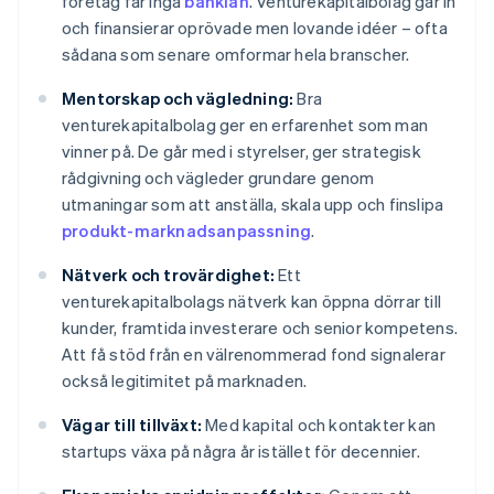
företag får inga
banklån
. Venturekapitalbolag går in
och finansierar oprövade men lovande idéer – ofta
sådana som senare omformar hela branscher.
Mentorskap och vägledning:
Bra
venturekapitalbolag ger en erfarenhet som man
vinner på. De går med i styrelser, ger strategisk
rådgivning och vägleder grundare genom
utmaningar som att anställa, skala upp och finslipa
produkt-marknadsanpassning
.
Nätverk och trovärdighet:
Ett
venturekapitalbolags nätverk kan öppna dörrar till
kunder, framtida investerare och senior kompetens.
Att få stöd från en välrenommerad fond signalerar
också legitimitet på marknaden.
Vägar till tillväxt:
Med kapital och kontakter kan
startups växa på några år istället för decennier.