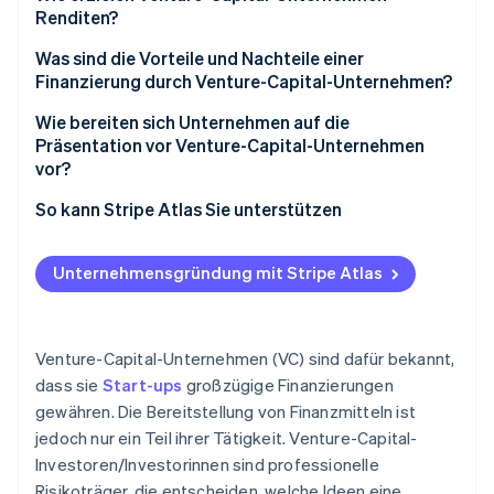
Renditen?
Ausstieg
Was sind die Vorteile und Nachteile einer
Finanzierung durch Venture-Capital-Unternehmen?
Wie bereiten sich Unternehmen auf die
Präsentation vor Venture-Capital-Unternehmen
vor?
So kann Stripe Atlas Sie unterstützen
Gründen mit Atlas
Unternehmensgründung mit Stripe Atlas
Zahlungen und Bankgeschäfte vor Erhalt der EIN
Gründungsaktien ohne Einsatz eigener Mittel
erwerben
Venture-Capital-Unternehmen (VC) sind dafür bekannt,
dass sie
Start-ups
großzügige Finanzierungen
Automatische Einreichung des 83(b)-Steuerantrags
gewähren. Die Bereitstellung von Finanzmitteln ist
Erstklassige juristische Unternehmensdokumente
jedoch nur ein Teil ihrer Tätigkeit. Venture-Capital-
Investoren/Investorinnen sind professionelle
Ein Jahr Stripe Payments gratis, plus 50.000 USD in
Risikoträger, die entscheiden, welche Ideen eine