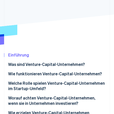
Betrugsprävention
Ecosystem
Atlas
Start-up-Gründung
Partner
Stripe App-Marktplatz
Climate
CO₂-Entnahme
Identity
Online-Identitätsprüfung
Einführung
Was sind Venture-Capital-Unternehmen?
Stripe-Sessions 2026
Erfahren Sie, wie Stripe Lösungen für die Wirts
Wie funktionieren Venture-Capital-Unternehmen?
Jetzt ansehen
Kapitalbeschaffung
Welche Rolle spielen Venture-Capital-Unternehmen
im Startup-Umfeld?
Start-ups finden und prüfen
Worauf achten Venture-Capital-Unternehmen,
Die Investition tätigen
wenn sie in Unternehmen investieren?
Wachstum unterstützen
Wie erzielen Venture-Capital-Unternehmen