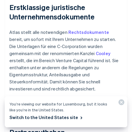
Erstklassige juristische
Unternehmensdokumente
Atlas stellt alle notwendigen
Rechtsdokumente
bereit, um sofort mit Ihrem Unternehmen zu starten.
Die Unterlagen für eine C-Corporation wurden
gemeinsam mit der renommierten Kanzlei
Cooley
erstellt, die im Bereich Venture Capital führend ist. Sie
enthalten unter anderem die Regelungen zu
Eigentumsstruktur, Anteilsausgabe und
Steuerkonformität. Damit können Sie schnell
investieren und sind rechtlich abgesichert.
You’re viewing our website for Luxembourg, but it looks
like you’re in the United States.
Ein Jahr Stripe Payments gratis,
Switch to the United States site
plus 50.000 USD in