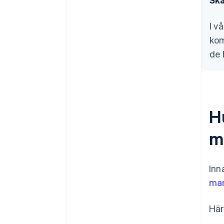
Valuta
Föredragna betalningsmetoder
I v
kom
Marknadsföring och
positionering
de 
H
m
Inn
ma
Här