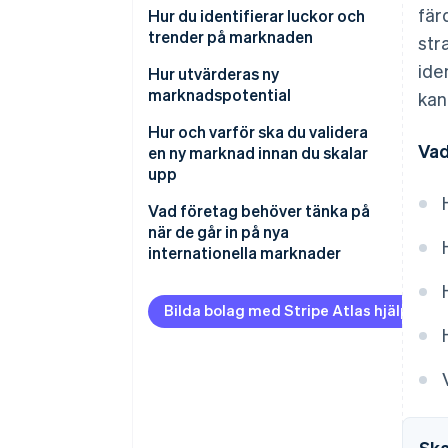
fär
Förstå ditt värdeerbjudande
Hur du identifierar luckor och
trender på marknaden
str
Definiera din ideala kund
ide
Börja med det som saknas
Hur utvärderas ny
Var exakt när du definierar
marknadspotential
kan
framgång
Upptäck trendlinjerna tidigt
Finns det en verklig
Hur och varför ska du validera
Titta efter signaler som stöder
Använd dina egna data
Vad
efterfrågan?
en ny marknad innan du skalar
din riktning
upp
Strukturera dina resultat
Hur stor är marknaden och växer
den?
Vad företag behöver tänka på
när de går in på nya
Vem mer finns redan i
internationella marknader
marknadssegmentet?
Juridiska, skattemässiga och
Vilka är hindren för inträde på
operativa krav
Bilda bolag med Stripe Atlas hjälp
marknaden?
Språk och lokalisering
Kan du sälja med lönsamhet?
Lokal kundsupport
Stämmer denna marknad
överens med din bredare
Prisstruktur och köpkraft
strategi?
Ska