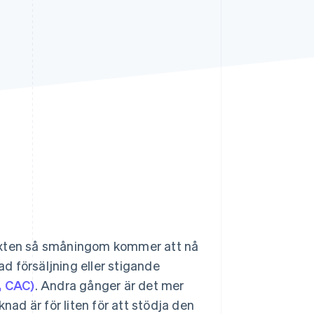
Stripe Sessions 2026
Se hur Stripe bygger den
ekonomiska
infrastrukturen för AI.
Titta nu
växten så småningom kommer att nå
ad försäljning eller stigande
, CAC)
. Andra gånger är det mer
nad är för liten för att stödja den