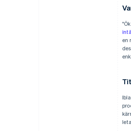
Va
"Ök
int
en 
des
enk
Ti
Ibl
pro
kär
let