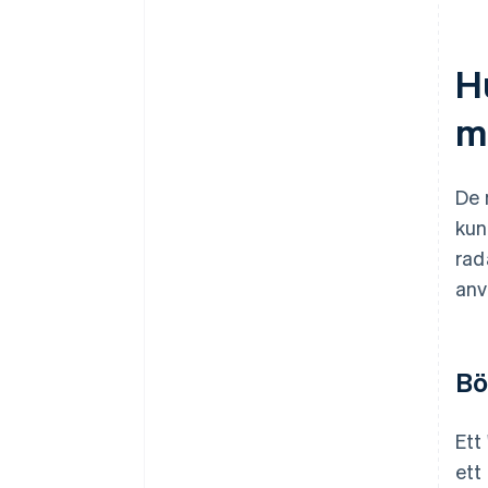
Hu
m
De 
kun
rad
anv
Bö
Ett
ett 