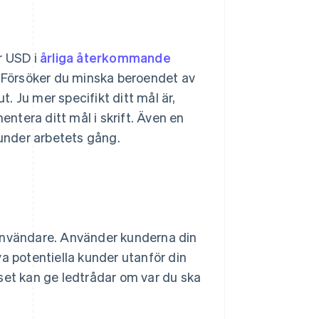
er USD i
årliga återkommande
? Försöker du minska beroendet av
t. Ju mer specifikt ditt mål är,
tera ditt mål i skrift. Även en
 under arbetets gång.
 användare. Använder kunderna din
a potentiella kunder utanför din
t kan ge ledtrådar om var du ska