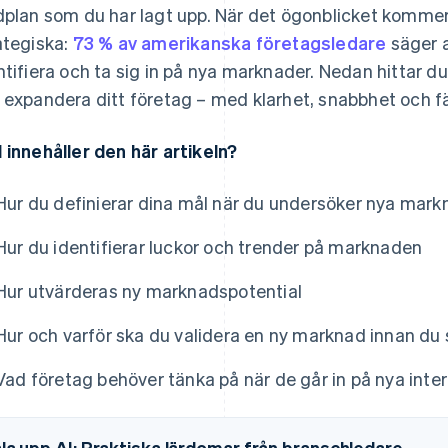
dplan som du har lagt upp. När det ögonblicket komme
ategiska:
73 % av amerikanska företagsledare
säger a
ntifiera och ta sig in på nya marknader. Nedan hittar du
 expandera ditt företag – med klarhet, snabbhet och färr
 innehåller den här artikeln?
Hur du definierar dina mål när du undersöker nya markn
Hur du identifierar luckor och trender på marknaden
Hur utvärderas ny marknadspotential
Hur och varför ska du validera en ny marknad innan du 
Vad företag behöver tänka på när de går in på nya inte
la upp AI: Praktiska lärdomar från branschledare