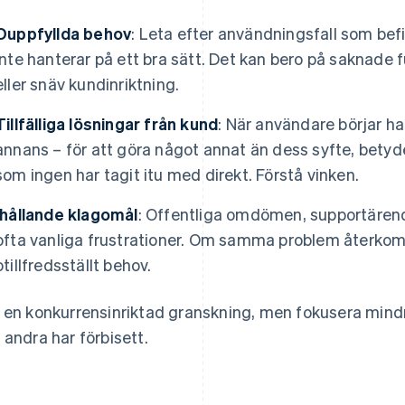
Ouppfyllda behov
: Leta efter användningsfall som befin
inte hanterar på ett bra sätt. Det kan bero på saknade 
eller snäv kundinriktning.
Tillfälliga lösningar från kund
: När användare börjar ha
annans – för att göra något annat än dess syfte, betyde
som ingen har tagit itu med direkt. Förstå vinken.
Ihållande klagomål
: Offentliga omdömen, supportäre
ofta vanliga frustrationer. Om samma problem återkom
otillfredsställt behov.
 en konkurrensinriktad granskning, men fokusera mind
 andra har förbisett.