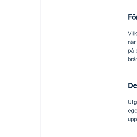
Fö
Vil
när
på 
brå
De
Utg
ege
upp