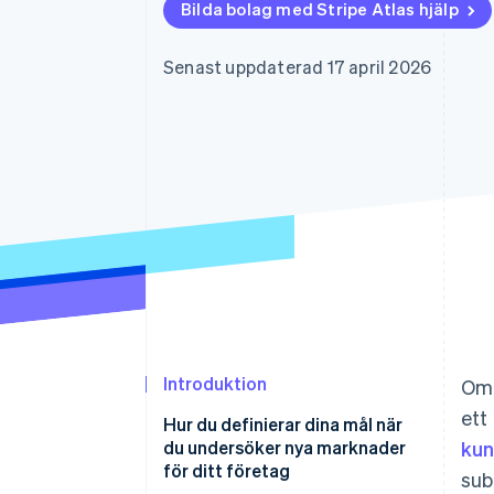
Bilda bolag med Stripe Atlas hjälp
Accelererad kassaprocess
Financial Connections
Länkade finanskontodata
Senast uppdaterad 17 april 2026
Introduktion
Om 
ett
Hur du definierar dina mål när
du undersöker nya marknader
kun
för ditt företag
sub