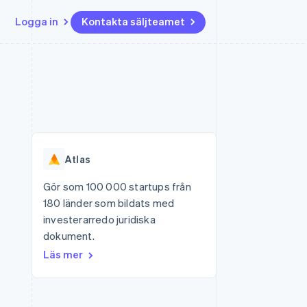
Logga in
Kontakta säljteamet
Resurser
Ecosystem
Kontakt
ch
Mer
er
Appintegrationer
Partner
Kontakta säljteamet
Product roadmap
Kodexempel
Stripe App Marketplace
Bli partner
Se vad som kommer härnäst
Utvecklarblogg
r plattformar
tid
API-status
Radar
Bedrägeribekämpning
Atlas
Atlas
Bolagsbildning för startups
Gör som 100 000 startups från
180 länder som bildats med
Climate
Koldioxidinfångning
investerarredo juridiska
dokument.
Identity
Identitetsverifiering online
Läs mer