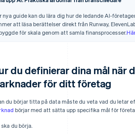
år nya guide kan du lära dig hur de ledande AI-företagen
mer att läsa berättelser direkt från Runway, ElevenLab
byggde för skala genom att samla finansprocesser.
Hä
ur du definierar dina mål när
arknader för ditt företag
an du börjar titta på data måste du veta vad du letar ef
rknad
börjar med att sätta upp specifika mål för föret
 ska du börja.