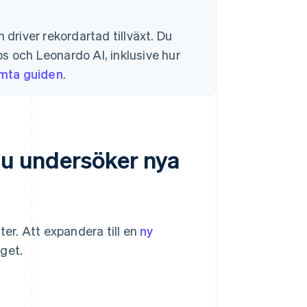
 driver rekordartad tillväxt. Du
s och Leonardo AI, inklusive hur
mta guiden
.
 du undersöker nya
ter. Att expandera till en
ny
aget.