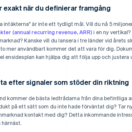
r exakt när du definierar framgång
a intäkterna" är inte ett tydligt mål. Vill du nå 5 miljon
äkter (annual recurring revenue, ARR)
i en ny vertikal
marknad? Kanske vill du lansera i tre länder vid årets slu
to mer användbart kommer det att vara för dig. Dokumen
el ensidesplan kan hjälpa dig att följa upp och justera
tta efter signaler som stöder din riktning
and kommer de bästa ledtrådarna från dina befintliga
dukt på ett sätt som du inte hade förväntat dig? Tar ny
nmarknad kontakt med dig? Detta inkommande intresse
a härnäst.