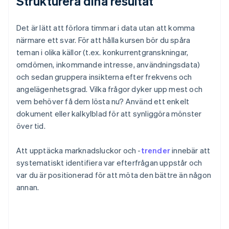
Strukturera dina resultat
Det är lätt att förlora timmar i data utan att komma
närmare ett svar. För att hålla kursen bör du spåra
teman i olika källor (t.ex. konkurrentgranskningar,
omdömen, inkommande intresse, användningsdata)
och sedan gruppera insikterna efter frekvens och
angelägenhetsgrad. Vilka frågor dyker upp mest och
vem behöver få dem lösta nu? Använd ett enkelt
dokument eller kalkylblad för att synliggöra mönster
över tid.
Att upptäcka marknadsluckor och -
trender
innebär att
systematiskt identifiera var efterfrågan uppstår och
var du är positionerad för att möta den bättre än någon
annan.