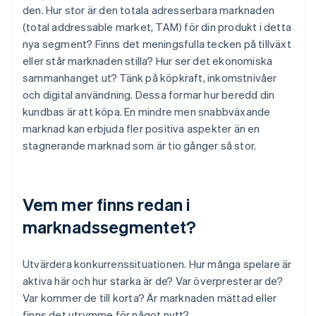
den. Hur stor är den totala adresserbara marknaden
(total addressable market, TAM) för din produkt i detta
nya segment? Finns det meningsfulla tecken på tillväxt
eller står marknaden stilla? Hur ser det ekonomiska
sammanhanget ut? Tänk på köpkraft, inkomstnivåer
och digital användning. Dessa formar hur beredd din
kundbas är att köpa. En mindre men snabbväxande
marknad kan erbjuda fler positiva aspekter än en
stagnerande marknad som är tio gånger så stor.
Vem mer finns redan i
marknadssegmentet?
Utvärdera konkurrenssituationen. Hur många spelare är
aktiva här och hur starka är de? Var överpresterar de?
Var kommer de till korta? Är marknaden mättad eller
finns det utrymme för något nytt?