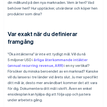
din målkund på den nya marknaden. Vem är hen? Vad
behöver hen? Hur upptäcker, utvärderar och köper hen
produkter som dina?
Var exakt när du definierar
framgång
"Öka intäkterna" är inte ett tydligt mål. Vill du nå
5 miljoner USD i
årliga återkommande intäkter
(annual recurring revenue, ARR)
i en ny vertikal?
Försöker du minska beroendet av en marknad? Kanske
vill du lansera i tre länder vid årets slut. Ju mer specifikt
ditt mål är, desto mer användbart kommer det att vara
för dig. Dokumentera ditt mål i skrift. Även en enkel
ensidesplan kan hjälpa dig att följa upp och justera
under arbetets gång.