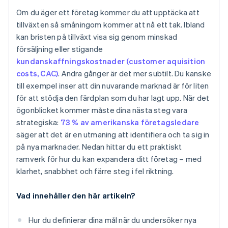
strategi?
Om du äger ett företag kommer du att upptäcka att
Prisstruktur och köpkraft
tillväxten så småningom kommer att nå ett tak. Ibland
kan bristen på tillväxt visa sig genom minskad
Valuta
försäljning eller stigande
Föredragna betalningsmetoder
kundanskaffningskostnader (customer aquisition
costs, CAC)
. Andra gånger är det mer subtilt. Du kanske
Marknadsföring och positionering
till exempel inser att din nuvarande marknad är för liten
för att stödja den färdplan som du har lagt upp. När det
ögonblicket kommer måste dina nästa steg vara
strategiska:
73 % av amerikanska företagsledare
säger att det är en utmaning att identifiera och ta sig in
på nya marknader. Nedan hittar du ett praktiskt
ramverk för hur du kan expandera ditt företag – med
klarhet, snabbhet och färre steg i fel riktning.
Vad innehåller den här artikeln?
Hur du definierar dina mål när du undersöker nya