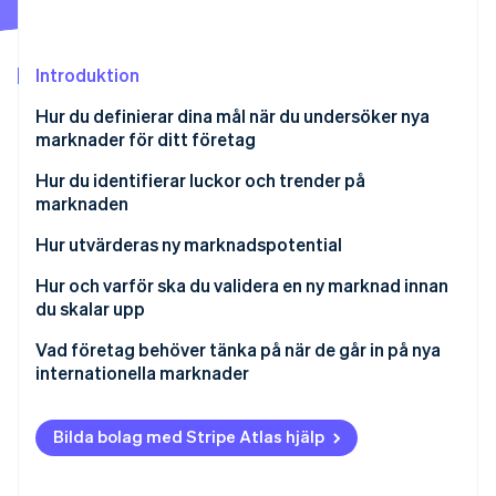
Identitetsverifiering online
Partner
Stripe App Marketplace
Introduktion
Hur du definierar dina mål när du undersöker nya
Stripe Sessions 2026
marknader för ditt företag
Se hur Stripe bygger den ekonomiska inf
Titta nu
Förstå ditt värdeerbjudande
Hur du identifierar luckor och trender på
marknaden
Definiera din ideala kund
Börja med det som saknas
Hur utvärderas ny marknadspotential
Var exakt när du definierar framgång
Upptäck trendlinjerna tidigt
Finns det en verklig efterfrågan?
Hur och varför ska du validera en ny marknad innan
Titta efter signaler som stöder din riktning
du skalar upp
Använd dina egna data
Hur stor är marknaden och växer den?
Vad företag behöver tänka på när de går in på nya
Strukturera dina resultat
Vem mer finns redan i marknadssegmentet?
internationella marknader
Vilka är hindren för inträde på marknaden?
Juridiska, skattemässiga och operativa krav
Bilda bolag med Stripe Atlas hjälp
Kan du sälja med lönsamhet?
Språk och lokalisering
Stämmer denna marknad överens med din bredare
Lokal kundsupport