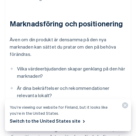
Marknadsföring och positionering
Även om din produkt är densamma på den nya
marknaden kan sättet du pratar om den på behöva
förändras.
Vilka värdeerbjudanden skapar genklang på den här
marknaden?
Är dina bekräftelser och rekommendationer
relevanta lokalt?
You’re viewing our website for Finland, but it looks like
Behöver du andra budskap, andra kanaler eller en
you’re in the United States.
helt annan försäljningsmodell?
Switch to the United States site
Kundernas förväntningar varierar från land till land, så