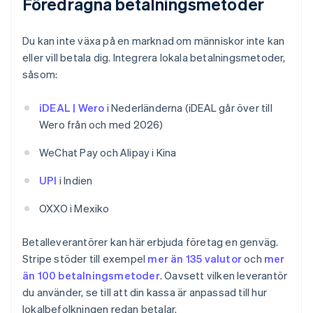
Föredragna betalningsmetoder
Du kan inte växa på en marknad om människor inte kan
eller vill betala dig. Integrera lokala betalningsmetoder,
såsom:
iDEAL | Wero
i Nederländerna (iDEAL går över till
Wero från och med 2026)
WeChat Pay och Alipay i Kina
UPI
i Indien
OXXO i Mexiko
Betalleverantörer kan här erbjuda företag en genväg.
Stripe stöder till exempel
mer än 135 valutor
och
mer
än 100 betalningsmetoder
. Oavsett vilken leverantör
du använder, se till att din kassa är anpassad till hur
lokalbefolkningen redan betalar.