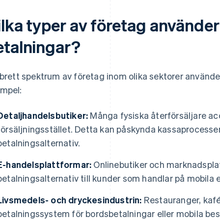
ilka typer av företag använder
etalningar?
 brett spektrum av företag inom olika sektorer använde
mpel:
Detaljhandelsbutiker:
Många fysiska återförsäljare ac
försäljningsstället. Detta kan påskynda kassaprocesse
betalningsalternativ.
E-handelsplattformar:
Onlinebutiker och marknadsplat
betalningsalternativ till kunder som handlar på mobila 
Livsmedels- och dryckesindustrin:
Restauranger, kafé
betalningssystem för bordsbetalningar eller mobila be