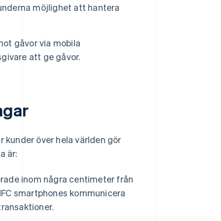
underna möjlighet att hantera
mot gåvor via mobila
sgivare att ge gåvor.
ngar
r kunder över hela världen gör
a är:
erade inom några centimeter från
er NFC smartphones kommunicera
transaktioner.