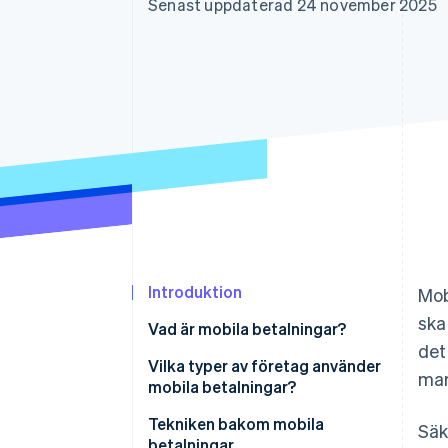
Senast uppdaterad 24 november 2025
Accelererad kassaprocess
Financial Connections
Länkade finanskontodata
Introduktion
Mob
ska
Vad är mobila betalningar?
det
Vilka typer av företag använder
mar
mobila betalningar?
Tekniken bakom mobila
Sä
betalningar