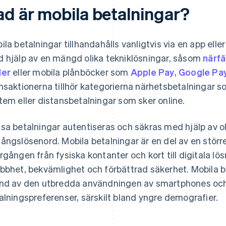
ad är mobila betalningar?
ila betalningar tillhandahålls vanligtvis via en app ell
 hjälp av en mängd olika tekniklösningar, såsom
närf
der
eller mobila plånböcker som
Apple Pay
,
Google Pa
nsaktionerna tillhör kategorierna närhetsbetalningar s
tem eller distansbetalningar som sker online.
sa betalningar autentiseras och säkras med hjälp av ol
ångslösenord. Mobila betalningar är en del av en stör
rgången från fysiska kontanter och kort till digitala l
bbhet, bekvämlighet och förbättrad säkerhet. Mobila bet
nd av den utbredda användningen av smartphones och 
alningspreferenser, särskilt bland yngre demografier.