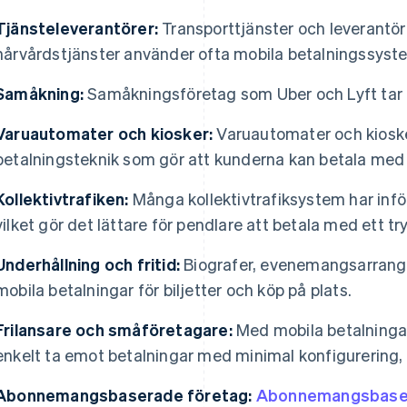
Tjänsteleverantörer:
Transporttjänster och leverantör
hårvårdstjänster använder ofta mobila betalningssystem
Samåkning:
Samåkningsföretag som Uber och Lyft tar e
Varuautomater och kiosker:
Varuautomater och kiosker
betalningsteknik som gör att kunderna kan betala med 
Kollektivtrafiken:
Många kollektivtrafiksystem har inför
vilket gör det lättare för pendlare att betala med ett try
Underhållning och fritid:
Biografer, evenemangsarrangö
mobila betalningar för biljetter och köp på plats.
Frilansare och småföretagare:
Med mobila betalningar
enkelt ta emot betalningar med minimal konfigurering, 
Abonnemangsbaserade företag:
Abonnemangsbaser