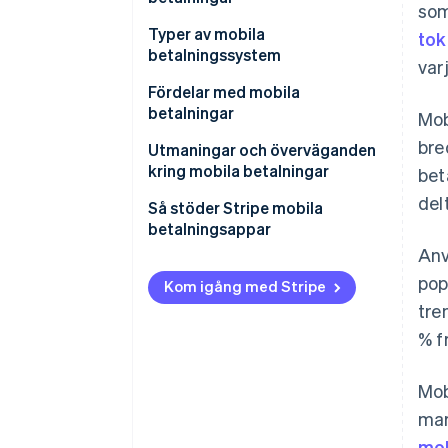
som
Typer av mobila
tok
betalningssystem
var
Närhetsbetalningar
Fördelar med mobila
betalningar
Mob
Distansbetalningar
bre
Utmaningar och överväganden
Mobila betalningssystem med
kring mobila betalningar
bet
slutna system
del
Så stöder Stripe mobila
betalningsappar
Anv
pop
Kom igång med Stripe
tre
% f
Mob
mar
mob