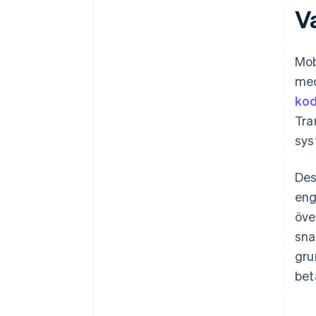
V
Mob
med
ko
Tra
sys
Des
eng
öve
sna
gru
bet