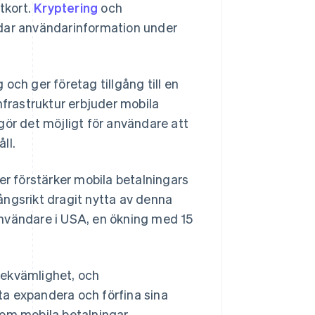
tkort.
Kryptering
och
ddar användarinformation under
och ger företag tillgång till en
frastruktur erbjuder mobila
gör det möjligt för användare att
ll.
er förstärker mobila betalningars
ångsrikt dragit nytta av denna
nvändare i USA, en ökning med 15
bekvämlighet, och
a expandera och förfina sina
 om mobila betalningar.