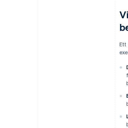
V
b
Ett
exe