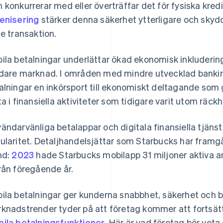
 konkurrerar med eller överträffar det för fysiska kredi
enisering
stärker denna säkerhet ytterligare och sky
je transaktion.
ila betalningar underlättar ökad ekonomisk inkludering 
dare marknad. I områden med mindre utvecklad bankin
alningar en inkörsport till ekonomiskt deltagande som 
ta i finansiella aktiviteter som tidigare varit utom räckhå
ändarvänliga betalappar och digitala finansiella tjänst
ularitet. Detaljhandelsjättar som Starbucks har framg
nd:
2023
hade Starbucks mobilapp 31 miljoner aktiva a
rån föregående år.
ila betalningar ger kunderna snabbhet, säkerhet och 
knadstrender tyder på att företag kommer att fortsätt
ila betalningsfunktioner
. Här är vad företag bör veta