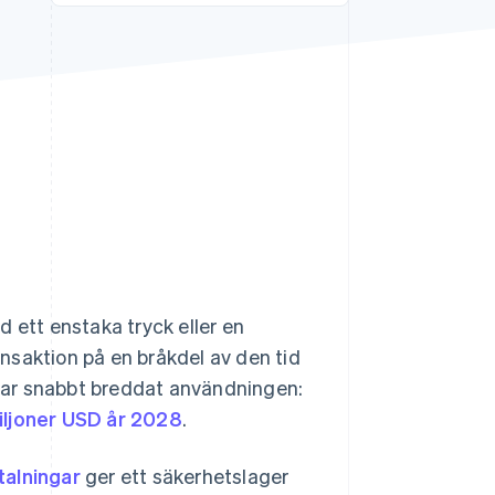
Stripe Sessions 2026
Se hur Stripe bygger den
ekonomiska
infrastrukturen för AI.
Titta nu
 ett enstaka tryck eller en
nsaktion på en bråkdel av den tid
har snabbt breddat användningen:
biljoner USD år 2028
.
talningar
ger ett säkerhetslager