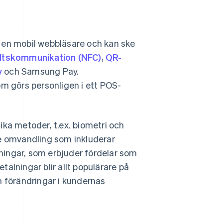
er en mobil webbläsare och kan ske
ältskommunikation (NFC)
,
QR-
y
och Samsung Pay.
om görs personligen i ett POS-
ika metoder, t.ex. biometri och
re omvandling som inkluderar
ösningar, som erbjuder fördelar som
alningar blir allt populärare på
förändringar i kundernas