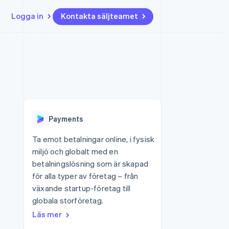
Logga in
Kontakta säljteamet
Resurser
Ecosystem
Kontakt
ch
Mer
er
Appintegrationer
Partner
Kontakta säljteamet
Product roadmap
Kodexempel
Stripe App Marketplace
Bli partner
Se vad som kommer härnäst
Utvecklarblogg
r plattformar
tid
API-status
Radar
 plattformar
Bedrägeribekämpning
nanstjänster
Payments
Atlas
tuella kort
Bolagsbildning för startups
Ta emot betalningar online, i fysisk
miljö och globalt med en
Climate
Koldioxidinfångning
betalningslösning som är skapad
för alla typer av företag – från
Identity
Identitetsverifiering online
växande startup-företag till
globala storföretag.
Läs mer