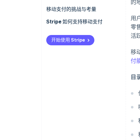
的
远程支付
移动支付的挑战与考量
用
闭环移动支付系统
Stripe 如何支持移动支付
零
活
开始使用 Stripe
移
付
目