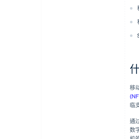
移
(NF
临
通
数
机