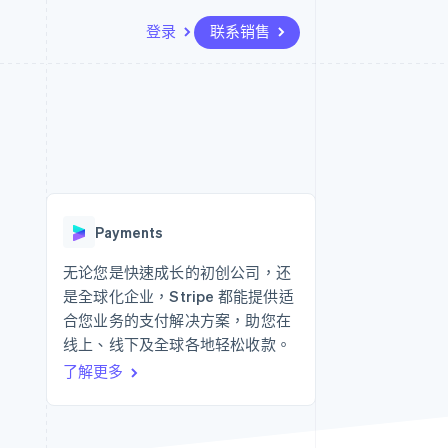
登录
联系销售
资源
生态系统
联系
场
更多
应用集成
合作伙伴
联系销售
Product roadmap
代码示例
Stripe App Marketplace
成为合作伙伴
了解未来规划
开发者博客
API 状态
Radar
欺诈防范
Payments
Atlas
初创企业注册
无论您是快速成长的初创公司，还
是全球化企业，Stripe 都能提供适
Climate
碳移除
合您业务的支付解决方案，助您在
线上、线下及全球各地轻松收款。
了解更多