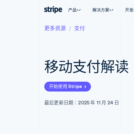
产品
解决方案
开发
更多资源
支付
按企业阶段
文档
学习
按应用场
支持
支付
营收
大型企业
Stripe 文档
博客
智能体
获取支
Payments
Billing
初创企业
API 参考文档
客户案例
加密货
托管支
在线支付
经常性收入
库与 SDK
指南
电子商
专业服
Managed Payments
Metronome
Stripe Apps
移动支付解读
嵌入式
备案商家解决方案
按用量计费
财务自
Payment links
Subscriptions
全球化
无代码支付
订阅管理
应用内
Checkout
Invoicing
交易市
预构建支付界面
一次性或定期账单
开始使用 Stripe
资金管
Elements
Tax
平台
灵活的 UI 组件
销售税和增值税自动
SaaS
Payment methods
Revenue Recogniti
最后更新日期：2025 年 11 月 24 日
接入 125+ 种支付方式
会计自动化
Authorization Boost
Stripe Sigma
支付成功率优化
自定义报告
Link
Data Pipeline
加速结账
数据同步