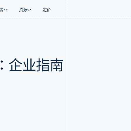
者
资源
定价
景
指南
按行业
公司
资金管理
平台和交易市
商务
持
接受线上付款
AI 企业
产品路线图
Global Payouts
Connect
币
持方案
实施预置结账流程
创作者经济
Sessions 年度大会
向第三方打款
平台支付
务
务
构建平台或交易市场
游戏
招聘
Crypto
：企业指南
金融
管理订阅
酒店、旅游与休闲
资讯中心
钱包、稳定币发行和发卡基础设
动化
提供按用量计费
保险
Stripe Press
施
企业
发行稳定币支持的支付卡
媒体与娱乐
支付
通过智能体配置和管理服务
非营利组织
场
专业服务
理
公共部门
零售
化
on