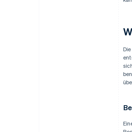
W
Die
ent
sic
ben
übe
Be
Ein
Reg