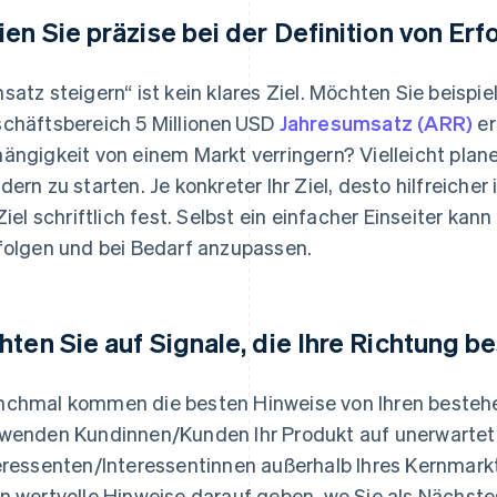
ien Sie präzise bei der Definition von Erf
satz steigern“ ist kein klares Ziel. Möchten Sie beispi
chäftsbereich 5 Millionen USD
Jahresumsatz (ARR)
er
ängigkeit von einem Markt verringern? Vielleicht planen
dern zu starten. Je konkreter Ihr Ziel, desto hilfreicher 
 Ziel schriftlich fest. Selbst ein einfacher Einseiter kann
folgen und bei Bedarf anzupassen.
hten Sie auf Signale, die Ihre Richtung b
chmal kommen die besten Hinweise von Ihren bestehe
wenden Kundinnen/Kunden Ihr Produkt auf unerwartet
eressenten/Interessentinnen außerhalb Ihres Kernmark
n wertvolle Hinweise darauf geben, wo Sie als Nächste