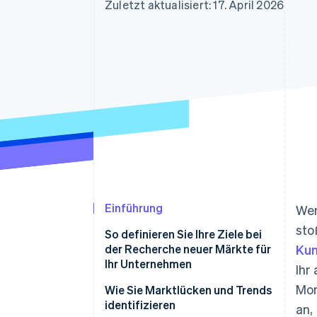
Optimierung der
Datensynchronisier
Zuletzt aktualisiert: 17. April 2026
Autorisierungsraten
Link
Beschleunigter Bezahlvorgang
Financial Connections
Verbundene Finanzdaten
Einführung
Wen
sto
So definieren Sie Ihre Ziele bei
der Recherche neuer Märkte für
Kun
Ihr Unternehmen
Ihr
Mom
Verstehen Sie Ihr
Wie Sie Marktlücken und Trends
Wertversprechen
identifizieren
an,