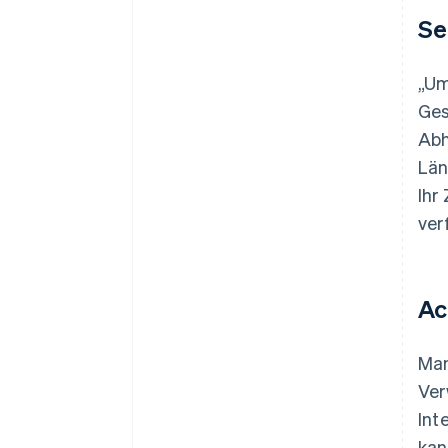
Se
„Um
Ges
Abh
Län
Ihr
ver
Ac
Man
Ver
Int
kan