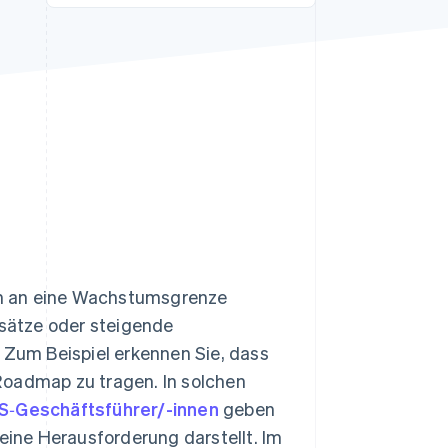
Stripe-Sessions 2026
Erfahren Sie, wie Stripe
Lösungen für die
Wirtschaftsinfrastruktur
für KI aufbaut.
Jetzt ansehen
nn an eine Wachstumsgrenze
sätze oder steigende
er: Zum Beispiel erkennen Sie, dass
e Roadmap zu tragen. In solchen
S‑Geschäftsführer/-innen
geben
 eine Herausforderung darstellt. Im