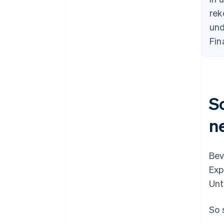
rek
Marketing und Positionierung
und
Fin
So
n
Bev
Exp
Unt
So 