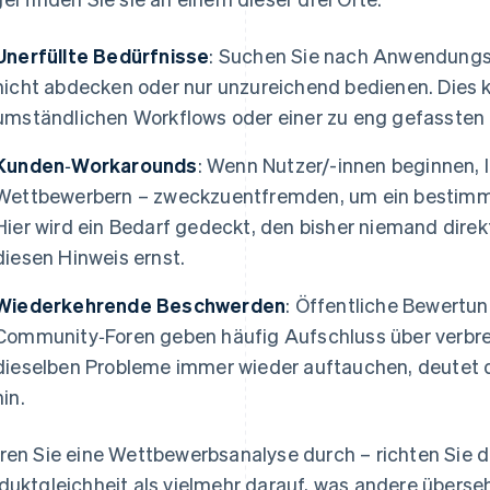
Unerfüllte Bedürfnisse
: Suchen Sie nach Anwendungs
nicht abdecken oder nur unzureichend bedienen. Dies 
umständlichen Workflows oder einer zu eng gefassten 
Kunden‑Workarounds
: Wenn Nutzer/-innen beginnen, 
Wettbewerbern – zweckzuentfremden, um ein bestimmte
Hier wird ein Bedarf gedeckt, den bisher niemand direk
diesen Hinweis ernst.
Wiederkehrende Beschwerden
: Öffentliche Bewertu
Community‑Foren geben häufig Aufschluss über verbre
dieselben Probleme immer wieder auftauchen, deutet da
hin.
ren Sie eine Wettbewerbsanalyse durch – richten Sie 
duktgleichheit als vielmehr darauf, was andere überse