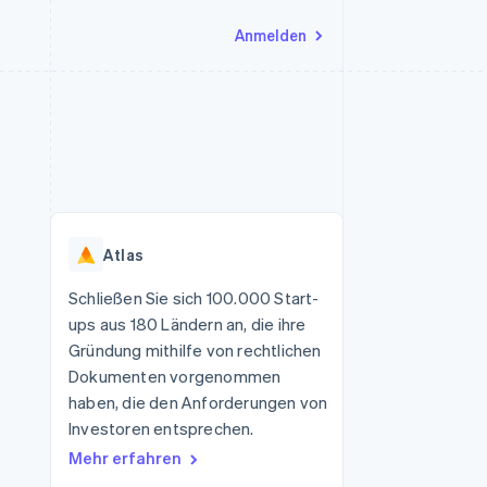
Anmelden
Ressourcen
Ecosystem
Kontakt
nd Marktplätze
Mehr
App-Integrationen
Partner
Sales-Team kontaktieren
Product roadmap
Code-Beispiele
Stripe App-Marktplatz
Partner werden
Ausblick
 Plattformen
Entwickler-Blog
 platforms
eit
API-Status
Radar
Betrugsprävention
eistungen
Atlas
Atlas
onen
virtuelle Karten
Start-up-Gründung
Schließen Sie sich 100.000 Start-
ups aus 180 Ländern an, die ihre
Climate
CO₂-Entnahme
Gründung mithilfe von rechtlichen
Dokumenten vorgenommen
Identity
Online-Identitätsprüfung
haben, die den Anforderungen von
Investoren entsprechen.
Mehr erfahren