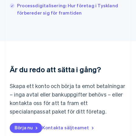
Kanada
Processdigitalisering: Hur företag i Tyskland
English
Français
förbereder sig för framtiden
Kroatien
English
Italiano
Lettland
English
Liechtenstein
Deutsch
English
Litauen
English
Luxemburg
Är du redo att sätta i gång?
Français
Deutsch
English
Malaysia
English
简体中文
Skapa ett konto och börja ta emot betalningar
Malta
– inga avtal eller bankuppgifter behövs – eller
English
Mexiko
kontakta oss för att ta fram ett
Español
English
specialanpassat paket för ditt företag.
Nederländerna
Nederlands
English
Norge
Börja nu
Kontakta säljteamet
English