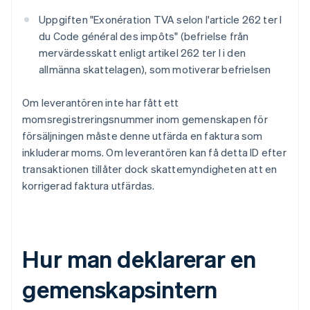
Uppgiften "Exonération TVA selon l'article 262 ter I
du Code général des impôts" (befrielse från
mervärdesskatt enligt artikel 262 ter I i den
allmänna skattelagen), som motiverar befrielsen
Om leverantören inte har fått ett
momsregistreringsnummer inom gemenskapen för
försäljningen måste denne utfärda en faktura som
inkluderar moms. Om leverantören kan få detta ID efter
transaktionen tillåter dock skattemyndigheten att en
korrigerad faktura utfärdas.
Hur man deklarerar en
gemenskapsintern