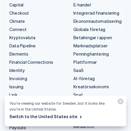
Capital
E-handel
Checkout
Integrerad finansiering
Climate
Ekonomiautomatisering
Connect
Globala företag
Kryptovaluta
Betalningar i appen
Data Pipeline
Marknadsplatser
Elements
Penninghantering
Financial Connections
Plattformar
Identity
SaaS
Invoicing
AI-företag
Issuing
Kreatörsekonomi
Link
Spel
Managed Payments
Besöksnäring, resor
You’re viewing our website for Sweden, but it looks like
you’re in the United States.
och fritid
Betalningslänkar
Switch to the United States site
Försäkringsbolag
Payments
Media och
Payouts