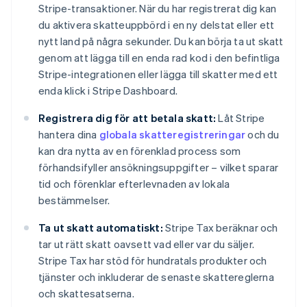
Stripe-transaktioner. När du har registrerat dig kan
du aktivera skatteuppbörd i en ny delstat eller ett
nytt land på några sekunder. Du kan börja ta ut skatt
genom att lägga till en enda rad kod i den befintliga
Stripe-integrationen eller lägga till skatter med ett
enda klick i Stripe Dashboard.
Registrera dig för att betala skatt:
Låt Stripe
hantera dina
globala skatteregistreringar
och du
kan dra nytta av en förenklad process som
förhandsifyller ansökningsuppgifter – vilket sparar
tid och förenklar efterlevnaden av lokala
bestämmelser.
Ta ut skatt automatiskt:
Stripe Tax beräknar och
tar ut rätt skatt oavsett vad eller var du säljer.
Stripe Tax har stöd för hundratals produkter och
tjänster och inkluderar de senaste skattereglerna
och skattesatserna.