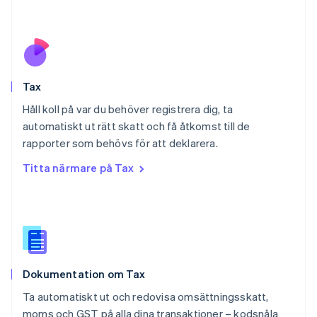
Nya Zeeland
English
Polen
English
Portugal
Português
English
Tax
Rumänien
English
Håll koll på var du behöver registrera dig, ta
Schweiz
automatiskt ut rätt skatt och få åtkomst till de
Deutsch
Français
Italiano
English
rapporter som behövs för att deklarera.
Singapore
English
简体中文
Titta närmare på Tax
Slovakien
English
Slovenien
English
Italiano
Spanien
Español
English
Storbritannien
Dokumentation om Tax
English
Sverige
Ta automatiskt ut och redovisa omsättningsskatt,
Svenska
English
moms och GST på alla dina transaktioner – kodsnåla