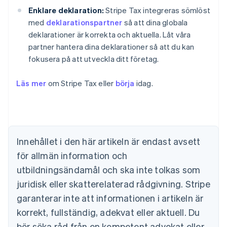
Enklare deklaration:
Stripe Tax integreras sömlöst
med
deklarationspartner
så att dina globala
deklarationer är korrekta och aktuella. Låt våra
partner hantera dina deklarationer så att du kan
fokusera på att utveckla ditt företag.
Läs mer
om Stripe Tax eller
börja
idag.
Australien
English
Belgien
Nederlands
Français
Deutsch
English
Brasilien
Português
English
Innehållet i den här artikeln är endast avsett
Bulgarien
för allmän information och
English
Cypern
utbildningsändamål och ska inte tolkas som
English
juridisk eller skatterelaterad rådgivning. Stripe
Danmark
garanterar inte att informationen i artikeln är
English
Estland
korrekt, fullständig, adekvat eller aktuell. Du
English
bör söka råd från en kompetent advokat eller