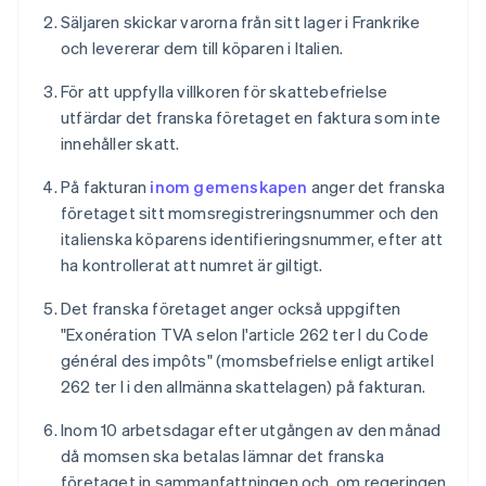
Säljaren skickar varorna från sitt lager i Frankrike
och levererar dem till köparen i Italien.
För att uppfylla villkoren för skattebefrielse
utfärdar det franska företaget en faktura som inte
innehåller skatt.
På fakturan
inom gemenskapen
anger det franska
företaget sitt momsregistreringsnummer och den
italienska köparens identifieringsnummer, efter att
ha kontrollerat att numret är giltigt.
Det franska företaget anger också uppgiften
"Exonération TVA selon l'article 262 ter I du Code
général des impôts" (momsbefrielse enligt artikel
262 ter I i den allmänna skattelagen) på fakturan.
Inom 10 arbetsdagar efter utgången av den månad
då momsen ska betalas lämnar det franska
företaget in sammanfattningen och, om regeringen