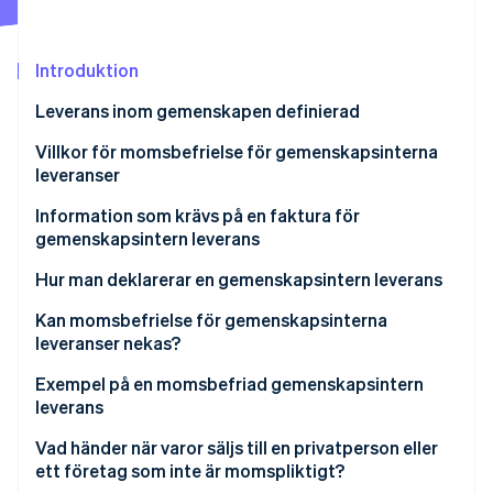
Identitetsverifiering online
Partner
Stripe App Marketplace
Introduktion
Leverans inom gemenskapen definierad
Stripe Sessions 2026
Vad är skillnaden mellan gemenskapsintern leverans
Villkor för momsbefrielse för gemenskapsinterna
Se hur Stripe bygger den ekonomiska inf
och gemenskapsinternt förvärv?
leveranser
Titta nu
Vad är skillnaden mellan leverans inom
Vad innebär undantagsordningen?
Information som krävs på en faktura för
gemenskapen och export?
gemenskapsintern leverans
Vad gäller som giltigt bevis för transport eller
sändning?
Hur man deklarerar en gemenskapsintern leverans
Kan momsbefrielse för gemenskapsinterna
leveranser nekas?
Exempel på en momsbefriad gemenskapsintern
leverans
Vad händer när varor säljs till en privatperson eller
ett företag som inte är momspliktigt?