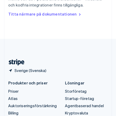
Thailand
och kodfria integrationer finns tillgängliga.
ไทย
English
Tjeckien
Titta närmare på dokumentationen
English
Tyskland
Deutsch
English
Ungern
English
USA
English
Español
简体中文
Österrike
Deutsch
English
Sverige (Svenska)
Produkter och priser
Lösningar
Priser
Storföretag
Atlas
Startup-företag
Auktoriseringsförstärkning
Agentbaserad handel
Billing
Kryptovaluta