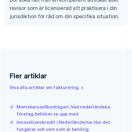
Fastlandskina
revisor som är licensierad att praktisera i din
简体中文
English
Finland
jurisdiktion för råd om din specifika situation.
English
Svenska
Frankrike
Français
English
Förenade Arabemiraten
English
Gibraltar
English
Grekland
English
Fler artiklar
Hongkong SAR, Kina
English
简体中文
Indien
Visa alla artiklar om fakturering
English
Irland
English
Moms­karusellbedrägeri: Vad nederländska
Italien
företag behöver se upp med
Italiano
English
Japan
Innovationskredit i Nederländerna: Hur det
日本語
English
fungerar och vem som är behörig