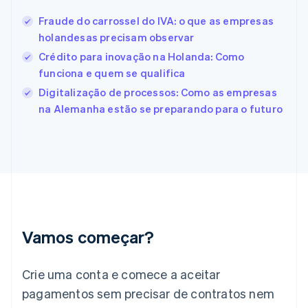
Español
English
Fraude do carrossel do IVA: o que as empresas
Estados Unidos
holandesas precisam observar
English
Español
简体中文
Estônia
Crédito para inovação na Holanda: Como
English
funciona e quem se qualifica
Finlândia
Digitalização de processos: Como as empresas
English
Svenska
França
na Alemanha estão se preparando para o futuro
Français
English
Gibraltar
English
Grécia
English
Hungria
English
Índia
English
Vamos começar?
Irlanda
English
Crie uma conta e comece a aceitar
Itália
Italiano
English
pagamentos sem precisar de contratos nem
Japão