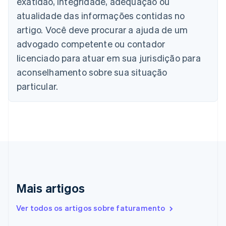
exatidão, integridade, adequação ou
Nederlands
Français
Deutsch
English
atualidade das informações contidas no
Brasil
Português
English
artigo. Você deve procurar a ajuda de um
Bulgária
advogado competente ou contador
English
Canadá
licenciado para atuar em sua jurisdição para
English
Français
aconselhamento sobre sua situação
China continental
particular.
简体中文
English
Chipre
English
Croácia
English
Italiano
Dinamarca
English
Emirados Árabes Unidos
English
Eslováquia
Mais artigos
English
Eslovênia
Ver todos os artigos sobre faturamento
English
Italiano
Espanha