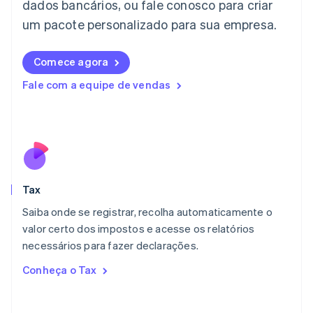
dados bancários, ou fale conosco para criar
日本語
English
Letônia
um pacote personalizado para sua empresa.
English
Liechtenstein
Comece agora
Deutsch
English
Lituânia
Fale com a equipe de vendas
English
Luxemburgo
Français
Deutsch
English
Malásia
English
简体中文
Malta
English
Tax
México
Español
English
Saiba onde se registrar, recolha automaticamente o
Noruega
valor certo dos impostos e acesse os relatórios
English
necessários para fazer declarações.
Nova Zelândia
English
Conheça o Tax
Países Baixos
Nederlands
English
Polônia