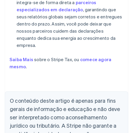
integra-se de forma direta a
parceiros
especializados em declaração
, garantindo que
seus relatórios globais sejam corretos e entregues
dentro do prazo. Assim, você pode deixar que
nossos parceiros cuidem das declarações
enquanto dedica sua energia ao crescimento da
empresa.
Saiba Mais
sobre o Stripe Tax, ou
comece agora
mesmo
.
Alemanha
O conteúdo deste artigo é apenas para fins
Deutsch
English
Austrália
gerais de informação e educação e não deve
English
ser interpretado como aconselhamento
Áustria
jurídico ou tributário. A Stripe não garante a
Deutsch
English
Bélgica