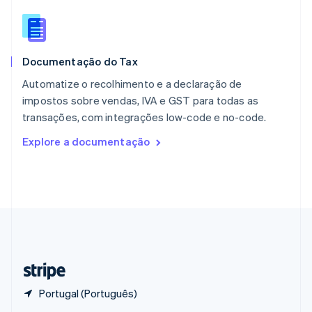
English
Portugal
Português
English
RAE de Hong Kong, China
Documentação do Tax
English
简体中文
Reino Unido
Automatize o recolhimento e a declaração de
English
impostos sobre vendas, IVA e GST para todas as
República Tcheca
transações, com integrações low-code e no-code.
English
Romênia
Explore a documentação
English
Singapura
English
简体中文
Suécia
Svenska
English
Suíça
Deutsch
Français
Italiano
English
Tailândia
ไทย
English
Portugal (Português)