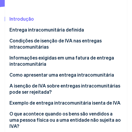
Veja o que está chegando
Radar
Ecossistema
Prevenção de fraudes
Introdução
Parceiros
Atlas
Entrega intracomunitária definida
Stripe App Marketplace
Incorporação de startups
Qual é a diferença entre entrega intracomunitária e
Condições de isenção de IVA nas entregas
Climate
aquisição intracomunitária?
intracomunitárias
Remoção de carbono
Identity
Qual é a diferença entre entrega intracomunitária e
O que é o regime depreciativo?
Informações exigidas em uma fatura de entrega
Verificação de identidade
exportação?
intracomunitária
O que se qualifica como comprovante válido de
transporte ou remessa?
Como apresentar uma entrega intracomunitária
A isenção de IVA sobre entregas intracomunitárias
pode ser rejeitada?
Stripe Sessions 2026
Veja como a Stripe está construindo a infraestrutura econ
Exemplo de entrega intracomunitária isenta de IVA
Assista agora
O que acontece quando os bens são vendidos a
uma pessoa física ou a uma entidade não sujeita ao
IVA?