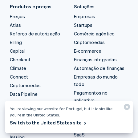
Produtos e preços
Soluções
Preços
Empresas
Atlas
Startups
Reforço de autorização
Comércio agêntico
Billing
Criptomoedas
Capital
E-commerce
Checkout
Finanças integradas
Climate
Automação de finanças
Connect
Empresas do mundo
todo
Criptomoedas
Pagamentos no
Data Pipeline
aplicativo
Elements
Marketplaces
You’re viewing our website for Portugal, but it looks like
Financial Connections
you’re in the United States.
Gestão dos valores
Identity
Switch to the United States site
Plataformas
Invoicing
SaaS
Issuing