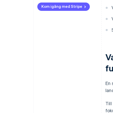
Kom igång med Stripe
Va
f
En 
lan
Til
fok