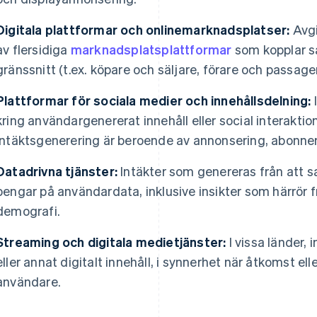
Digitala plattformar och onlinemarknadsplatser:
Avgi
av flersidiga
marknadsplatsplattformar
som kopplar s
gränssnitt (t.ex. köpare och säljare, förare och passage
Plattformar för sociala medier och innehållsdelning:
kring användargenererat innehåll eller social interaktion
intäktsgenerering är beroende av annonsering, abonn
Datadrivna tjänster:
Intäkter som genereras från att sa
pengar på användardata, inklusive insikter som härrör 
demografi.
Streaming och digitala medietjänster:
I vissa länder, 
eller annat digitalt innehåll, i synnerhet när åtkomst ell
användare.