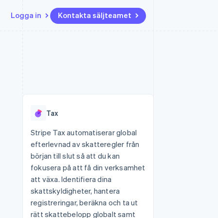
Logga in
Kontakta säljteamet
Resurser
Ecosystem
Kontakt
ch
Mer
er
Appintegrationer
Partner
Kontakta säljteamet
Product roadmap
Kodexempel
Stripe App Marketplace
Bli partner
Se vad som kommer härnäst
Utvecklarblogg
r plattformar
tid
API-status
Radar
Bedrägeribekämpning
Tax
Atlas
Bolagsbildning för startups
Stripe Tax automatiserar global
efterlevnad av skatteregler från
Climate
Koldioxidinfångning
början till slut så att du kan
fokusera på att få din verksamhet
Identity
Identitetsverifiering online
att växa. Identifiera dina
skattskyldigheter, hantera
registreringar, beräkna och ta ut
rätt skattebelopp globalt samt