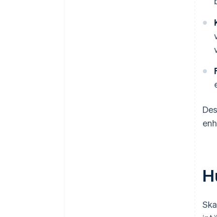
Des
enh
Hu
Ska