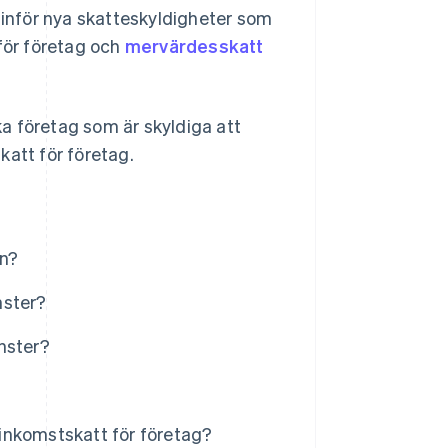
r inför nya skatteskyldigheter som
 för företag och
mervärdesskatt
lka företag som är skyldiga att
katt för företag.
en?
nster?
änster?
h inkomstskatt för företag?