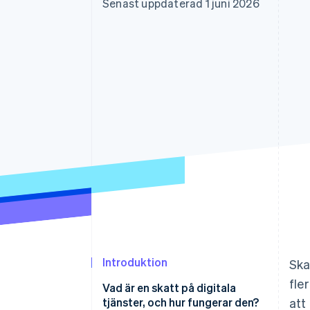
Senast uppdaterad 1 juni 2026
Accelererad kassaprocess
Financial Connections
Länkade finanskontodata
Introduktion
Ska
fle
Vad är en skatt på digitala
tjänster, och hur fungerar den?
att