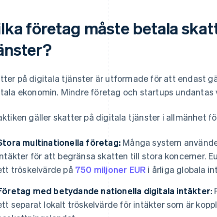
lka företag måste betala skatt
jänster?
tter på digitala tjänster är utformade för att endast gä
itala ekonomin. Mindre företag och startups undantas v
raktiken gäller skatter på digitala tjänster i allmänhet fö
Stora multinationella företag:
Många system använder 
intäkter för att begränsa skatten till stora koncerner. 
ett tröskelvärde på
750 miljoner EUR
i årliga globala in
Företag med betydande nationella digitala intäkter:
F
ett separat lokalt tröskelvärde för intäkter som är koppl