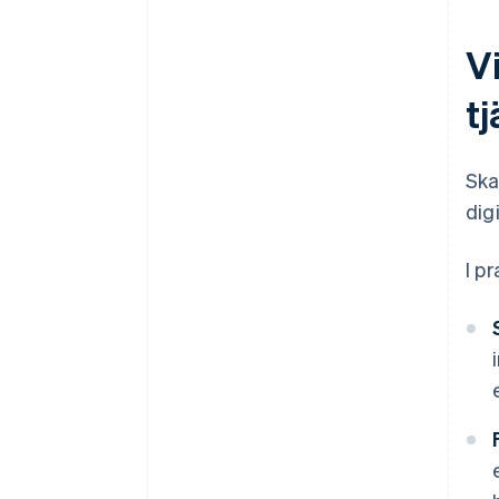
Vi
t
Ska
dig
I p