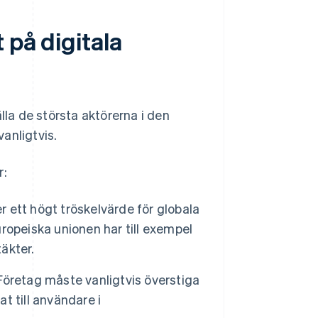
 på digitala
lla de största aktörerna i den
anligtvis.
r:
ett högt tröskelvärde för globala
Europeiska unionen har till exempel
täkter.
öretag måste vanligtvis överstiga
at till användare i