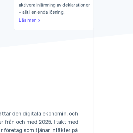
aktivera inlämning av deklarationer
– allt i en enda lösning.
Stripe Sessions 2026
Läs mer
Se hur Stripe bygger den
ekonomiska
infrastrukturen för AI.
Titta nu
attar den digitala ekonomin, och
er från och med 2025. I takt med
tår företag som tjänar intäkter på