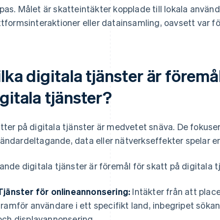
pas. Målet är skatteintäkter kopplade till lokala använd
ttformsinteraktioner eller datainsamling, oavsett var f
lka digitala tjänster är föremå
gitala tjänster?
tter på digitala tjänster är medvetet snäva. De fokusera
ändardeltagande, data eller nätverkseffekter spelar en 
jande digitala tjänster är föremål för skatt på digitala t
Tjänster för onlineannonsering:
Intäkter från att plac
framför användare i ett specifikt land, inbegripet söka
och displayannonsering.