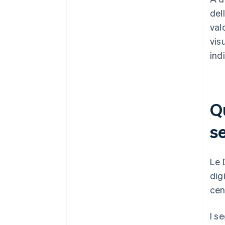
del
val
vis
ind
Qu
s
Le 
digi
cen
I s