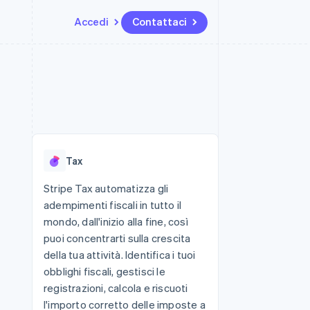
Accedi
Contattaci
Risorse
Ecosistema
Recapiti
me e marketplace
Altro
Integrazioni app
Partner
Contattaci
Product roadmap
ns
Esempi di codice
Stripe App Marketplace
Diventa nostro partner
Scopri cosa ti aspetta
 piattaforme
Blog per sviluppatori
 platforms
ibero
Stato dell'API
Radar
ari integrati
Prevenzione delle frodi
Tax
 fisiche
Atlas
Costituzione di start-up
Stripe Tax automatizza gli
adempimenti fiscali in tutto il
Climate
Rimozione del carbonio
mondo, dall'inizio alla fine, così
puoi concentrarti sulla crescita
Identity
Verifica online dell'identità
della tua attività. Identifica i tuoi
obblighi fiscali, gestisci le
registrazioni, calcola e riscuoti
l'importo corretto delle imposte a