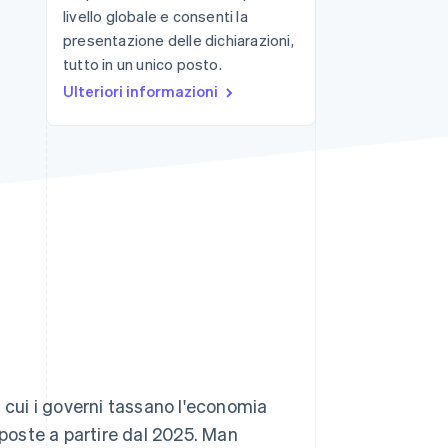
livello globale e consenti la
presentazione delle dichiarazioni,
tutto in un unico posto.
Stripe Sessions 2026
Scopri come Stripe sta
Ulteriori informazioni
costruendo
l'infrastruttura
economica per l'IA.
Guarda ora
n cui i governi tassano l'economia
mposte a partire dal 2025. Man