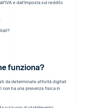
all'IVA e dall'imposta sul reddito
?
tali?
ome funziona?
ti da determinate attività digitali
zi non ha una presenza fisica in
ta sul luogo di stabilimento