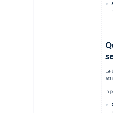
Qu
s
Le 
att
In 