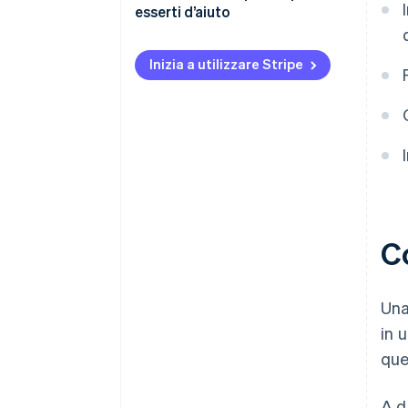
esserti d’aiuto
Inizia a utilizzare Stripe
Co
Una
in 
que
A d