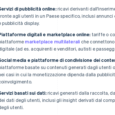
Servizi di pubblicità online:
ricavi derivanti dall'inserim
fronte agli utenti in un Paese specifico, inclusi annunci
e pubblicità display.
Piattaforme digitali e marketplace online:
tariffe o 
piattaforme
marketplace multilaterali
che connettono g
digitale (ad es. acquirenti e venditori, autisti e passegge
Social media e piattaforme di condivisione dei conte
piattaforme basate su contenuti generati dagli utenti o i
nei casi in cui la monetizzazione dipenda dalla pubblici
coinvolgimento.
Servizi basati sui dati:
ricavi generati dalla raccolta, d
dei dati degli utenti, inclusi gli insight derivati dal c
degli utenti.