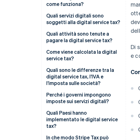
come funziona?
man
ott
Quali servizi digitali sono
dev
soggetti alla digital service tax?
del
Quali attività sono tenute a
pagare la digital service tax?
Di 
Come viene calcolata la digital
e c
service tax?
Quali sono le differenze tra la
Con
digital service tax, l’IVA e
l’imposta sulle società?
Perché i governi impongono
imposte sui servizi digitali?
Quali Paesi hanno
implementato le digital service
tax?
In che modo Stripe Tax può