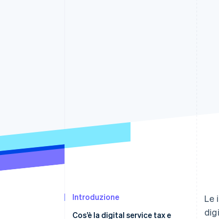
Link
Pagamento accelerato
Financial Connections
Conti finanziari collegati
Introduzione
Le 
dig
Cos’è la digital service tax e