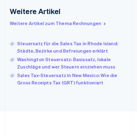
English
Weitere Artikel
Indien
English
Weitere Artikel zum Thema Rechnungen
Irland
English
Italien
Steuersatz für die Sales Tax in Rhode Island:
Italiano
English
Japan
Städte, Bezirke und Befreiungen erklärt
日本語
English
Washington Steuersatz: Basissatz, lokale
Kanada
Zuschläge und wer Steuern einziehen muss
English
Français
Kroatien
Sales Tax-Steuersatz in New Mexico: Wie die
English
Italiano
Gross Receipts Tax (GRT) funktioniert
Lettland
English
Liechtenstein
Deutsch
English
Litauen
English
Luxemburg
Français
Deutsch
English
Malaysia