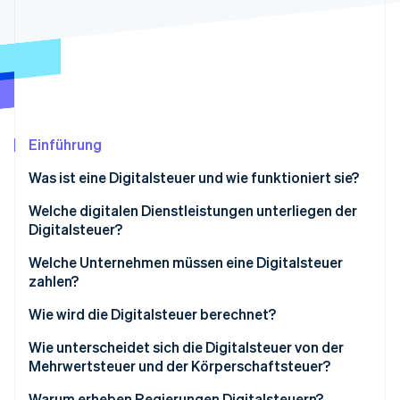
Betrugsprävention
Ecosystem
Atlas
Start-up-Gründung
Partner
Stripe App-Marktplatz
Climate
CO₂-Entnahme
Identity
Online-Identitätsprüfung
Einführung
Was ist eine Digitalsteuer und wie funktioniert sie?
Welche digitalen Dienstleistungen unterliegen der
Digitalsteuer?
Stripe-Sessions 2026
Erfahren Sie, wie Stripe Lösungen für die Wirts
Welche Unternehmen müssen eine Digitalsteuer
Jetzt ansehen
zahlen?
Wie wird die Digitalsteuer berechnet?
Wie unterscheidet sich die Digitalsteuer von der
Mehrwertsteuer und der Körperschaftsteuer?
Warum erheben Regierungen Digitalsteuern?