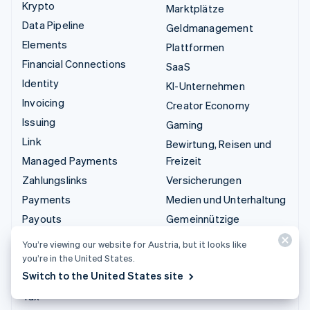
Krypto
Marktplätze
Data Pipeline
Geldmanagement
Elements
Plattformen
Financial Connections
SaaS
Identity
KI-Unternehmen
Invoicing
Creator Economy
Issuing
Gaming
Link
Bewirtung, Reisen und
Managed Payments
Freizeit
Zahlungslinks
Versicherungen
Payments
Medien und Unterhaltung
Payouts
Gemeinnützige
Organisationen
Radar
You’re viewing our website for Austria, but it looks like
Fachdienstleistungen
Revenue Recognition
you’re in the United States.
Öffentlicher Sektor
Switch to the United States site
Stripe Sigma
Einzelhandel
Tax