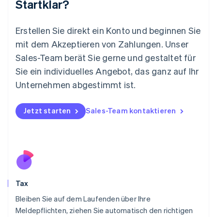
Startklar?
English
简体中文
Malta
English
Erstellen Sie direkt ein Konto und beginnen Sie
Mexiko
mit dem Akzeptieren von Zahlungen. Unser
Español
English
Sales-Team berät Sie gerne und gestaltet für
Neuseeland
Sie ein individuelles Angebot, das ganz auf Ihr
English
Niederlande
Unternehmen abgestimmt ist.
Nederlands
English
Norwegen
English
Jetzt starten
Sales-Team kontaktieren
Österreich
Deutsch
English
Polen
English
Portugal
Português
English
Rumänien
Tax
English
Schweden
Bleiben Sie auf dem Laufenden über Ihre
Svenska
English
Meldepflichten, ziehen Sie automatisch den richtigen
Schweiz