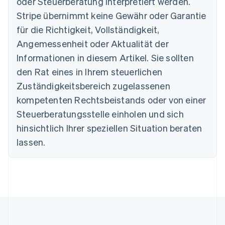
oder Steuerberatung interpretiert werden.
Australien
English
Stripe übernimmt keine Gewähr oder Garantie
Belgien
für die Richtigkeit, Vollständigkeit,
Nederlands
Français
Deutsch
English
Brasilien
Angemessenheit oder Aktualität der
Português
English
Informationen in diesem Artikel. Sie sollten
Bulgarien
den Rat eines in Ihrem steuerlichen
English
Dänemark
Zuständigkeitsbereich zugelassenen
English
kompetenten Rechtsbeistands oder von einer
Deutschland
Steuerberatungsstelle einholen und sich
Deutsch
English
Estland
hinsichtlich Ihrer speziellen Situation beraten
English
lassen.
Festlandchina
简体中文
English
Finnland
English
Svenska
Frankreich
Français
English
Gibraltar
English
Griechenland