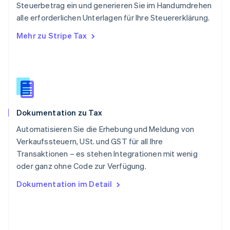
Steuerbetrag ein und generieren Sie im Handumdrehen
Deutsch
Français
Italiano
English
alle erforderlichen Unterlagen für Ihre Steuererklärung.
Singapur
English
简体中文
Mehr zu Stripe Tax
Slowakei
English
Slowenien
English
Italiano
Sonderverwaltungsregion Hongkong,
China
English
简体中文
Dokumentation zu Tax
Spanien
Español
English
Automatisieren Sie die Erhebung und Meldung von
Thailand
Verkaufssteuern, USt. und GST für all Ihre
ไทย
English
Transaktionen – es stehen Integrationen mit wenig
Tschechische Republik
oder ganz ohne Code zur Verfügung.
English
Ungarn
Dokumentation im Detail
English
Vereinigte Arabische Emirate
English
Vereinigte Staaten
English
Español
简体中文