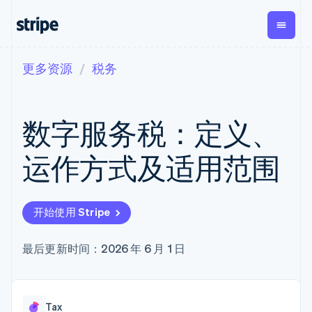
更多资源
税务
按企业阶段
文档
学习
支付
营收
资金管
平台
理
易市
大型企业
Stripe 文档
博客
Payments
Billing
初创企业
API 参考文档
客户案例
数字服务税：定义、
在线支付
经常性收入
Global
Conn
库与 SDK
指南
Payment links
Metronome
Payouts
Stripe Apps
按用量计费
平台
运作方式及适用范围
无代码支付
Subscriptions
向第三
按应用场景
Checkout
方打款
支持
预构建支付界
订阅管理
Crypto
指南
智能体商务
面
Invoicing
钱包、
加密货币
获取支持
一次性或定期
Elements
开始使用 Stripe
稳定币
电子商务
接受线上付款
托管支持方案
灵活的 UI 组件
账单
发行和
嵌入式金融
实施预置结账流程
专业服务
支付方式
Tax
发卡基
财务自动化
构建平台或交易市场
最后更新时间：2026 年 6 月 1 日
支持 125 种以
销售税和增值
础设施
全球化企业
管理订阅
上
税自动化
应用内支付
提供按用量计费
Terminal
Revenue
交易市场
发行稳定币支持的支付卡
线下支付
Recognition
公司
资金管理
通过智能体配置和管理服
会计自动化
Authorization
Tax
平台
务