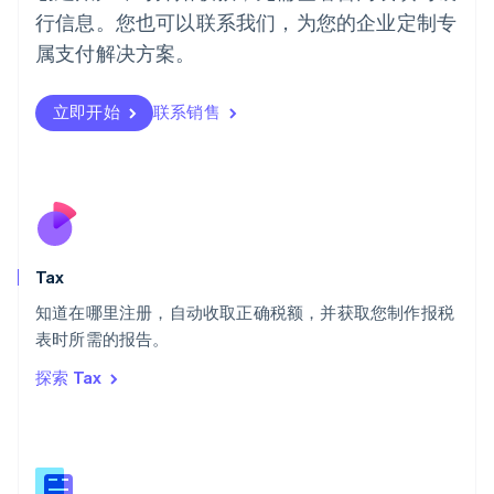
葡萄牙
行信息。您也可以联系我们，为您的企业定制专
Português
English
日本
属支付解决方案。
日本語
English
瑞典
立即开始
联系销售
Svenska
English
瑞士
Deutsch
Français
Italiano
English
塞浦路斯
English
斯洛伐克
English
斯洛文尼亚
Tax
English
Italiano
知道在哪里注册，自动收取正确税额，并获取您制作报税
泰国
ไทย
English
表时所需的报告。
希腊
探索 Tax
English
西班牙
Español
English
新加坡
English
简体中文