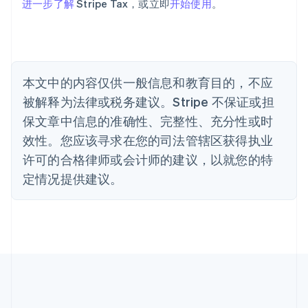
巴西
进一步了解
Stripe Tax，或立即
开始使用
。
Português
English
保加利亚
English
比利时
Nederlands
Français
Deutsch
English
本文中的内容仅供一般信息和教育目的，不应
波兰
被解释为法律或税务建议。Stripe 不保证或担
English
丹麦
保文章中信息的准确性、完整性、充分性或时
English
效性。您应该寻求在您的司法管辖区获得执业
德国
Deutsch
English
许可的合格律师或会计师的建议，以就您的特
法国
定情况提供建议。
Français
English
芬兰
English
Svenska
荷兰
Nederlands
English
加拿大
English
Français
捷克
English