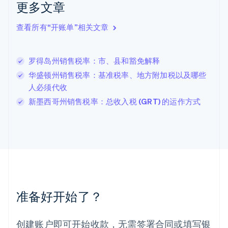
克罗地亚
更多文章
English
Italiano
拉脱维亚
查看所有“开账单”相关文章
English
立陶宛
English
罗得岛州销售税率：市、县和豁免解释
列支敦士登
Deutsch
English
华盛顿州销售税率：基准税率、地方附加税以及哪些
卢森堡
人必须代收
Français
Deutsch
English
新墨西哥州销售税率：总收入税 (GRT) 的运作方式
罗马尼亚
English
马尔他
English
马来西亚
English
简体中文
美国
English
Español
简体中文
墨西哥
准备好开始了？
Español
English
挪威
English
创建账户即可开始收款，无需签署合同或填写银