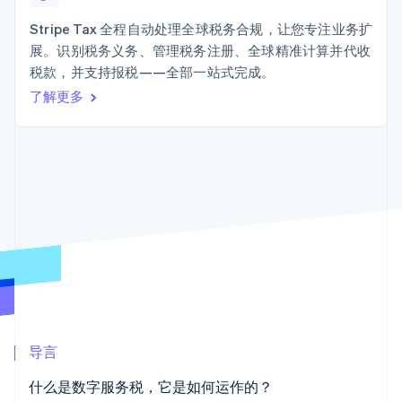
Boost
Stripe Sigma
产品路线图
SaaS
支付成功率优
自定义报告
Sessions 年度大会
Stripe Tax 全程自动处理全球税务合规，让您专注业务扩
化
Data Pipeline
招聘
展。识别税务义务、管理税务注册、全球精准计算并代收
数据同步
Link
资讯中心
加速结账
资源
税款，并支持报税——全部一站式完成。
Stripe Press
按行业
了解更多
应用集成
AI 企业
代码示例
创作者经济
开发者博客
联系
更多
游戏
API 状态
Product roadmap
酒店、旅游与休闲
联系销售
了解未来规划
保险
成为合作伙伴
媒体与娱乐
Radar
非营利组织
欺诈防范
专业服务
Atlas
公共部门
初创企业注册
零售
Climate
碳移除
生态系统
导言
合作伙伴
什么是数字服务税，它是如何运作的？
Stripe App Marketplace