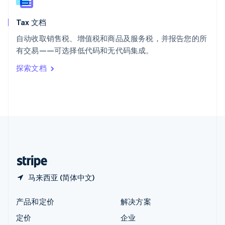
新西兰
English
Tax 文档
匈牙利
English
自动收取销售税、增值税和商品及服务税，并报告您的所
意大利
有交易——可选择低代码和无代码集成。
Italiano
English
印度
探索文档
English
英国
English
直布罗陀
English
中国内地
简体中文
English
中国香港特别行政区
English
简体中文
马来西亚 (简体中文)
产品和定价
解决方案
定价
企业