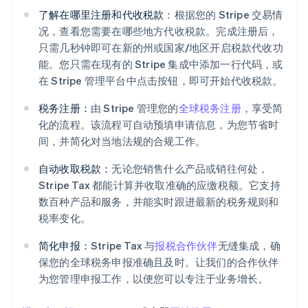
了解在哪里注册和代收税款
：根据您的 Stripe 交易情
况，查看您需要在哪些地方代收税款。完成注册后，
只需几秒钟即可在新的州或国家/地区开启税款代收功
能。您只需在现有的 Stripe 集成中添加一行代码，或
在 Stripe 管理平台中点击按钮，即可开始代收税款。
税务注册：
由 Stripe 管理您的
全球税务注册
，享受简
化的流程。该流程可自动预填申请信息，为您节省时
间，并简化对当地法规的合规工作。
自动收取税款：
无论您销售什么产品或销往何处，
阿联酋
Stripe Tax 都能计算并收取准确的应缴税额。它支持
English
爱尔兰
数百种产品和服务，并能实时跟进最新的税务规则和
English
税率变化。
爱沙尼亚
English
简化申报：
Stripe Tax 与
报税合作伙伴
无缝集成，确
奥地利
保您的全球税务申报准确且及时。让我们的合作伙伴
Deutsch
English
为您管理申报工作，以便您可以专注于业务增长。
澳大利亚
English