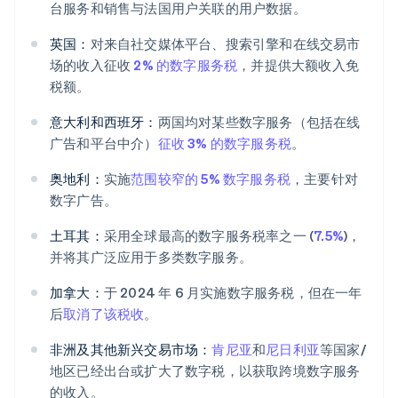
台服务和销售与法国用户关联的用户数据。
英国：
对来自社交媒体平台、搜索引擎和在线交易市
场的收入征收
2% 的数字服务税
，并提供大额收入免
税额。
意大利和西班牙：
两国均对某些数字服务（包括在线
广告和平台中介）
征收
3% 的数字服务税
。
奥地利：
实施
范围较窄的 5% 数字服务税
，主要针对
数字广告。
土耳其：
采用全球最高的数字服务税率之一 (
7.5%
)，
并将其广泛应用于多类数字服务。
加拿大：
于 2024 年 6 月实施数字服务税，但在一年
后
取消了该税收
。
非洲及其他新兴交易市场：
肯尼亚
和
尼日利亚
等国家/
地区已经出台或扩大了数字税，以获取跨境数字服务
的收入。