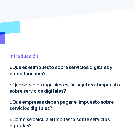
Sector público
Radar
Comercio minorista
Prevención de fraude
Atlas
Constitución de una startup
Ecosystem
Climate
Eliminación de dióxido de carbono
Socios
Stripe App Marketplace
Identity
Introducción
Verificación de identidad en línea
¿Qué es el impuesto sobre servicios digitales y
cómo funciona?
¿Qué servicios digitales están sujetos al impuesto
sobre servicios digitales?
Stripe Sessions 2026
Descubre cómo Stripe está construyendo la infraestructu
¿Qué empresas deben pagar el impuesto sobre
para la IA.
servicios digitales?
Ver ahora
¿Cómo se calcula el impuesto sobre servicios
digitales?