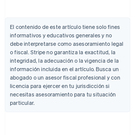
El contenido de este artículo tiene solo fines
informativos y educativos generales y no
debe interpretarse como asesoramiento legal
o fiscal. Stripe no garantiza la exactitud, la
integridad, la adecuación o la vigencia de la
información incluida en el artículo. Busca un
Alemania
abogado o un asesor fiscal profesional y con
Deutsch
English
Australia
licencia para ejercer en tu jurisdicción si
English
necesitas asesoramiento para tu situación
Austria
particular.
Deutsch
English
Bélgica
Nederlands
Français
Deutsch
English
Brasil
Português
English
Bulgaria