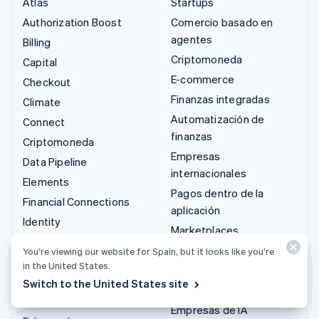
Atlas
Startups
Authorization Boost
Comercio basado en
agentes
Billing
Criptomoneda
Capital
E-commerce
Checkout
Finanzas integradas
Climate
Automatización de
Connect
finanzas
Criptomoneda
Empresas
Data Pipeline
internacionales
Elements
Pagos dentro de la
Financial Connections
aplicación
Identity
Marketplaces
Invoicing
Gestión del dinero
You’re viewing our website for Spain, but it looks like you’re
Issuing
in the United States.
Plataformas
Link
Switch to the United States site
SaaS
Managed Payments
Empresas de IA