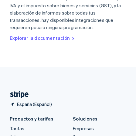
English
简体中文
IVA y el impuesto sobre bienes y servicios (GST), y la
Reino Unido
elaboración de informes sobre todas tus
English
transacciones: hay disponibles integraciones que
República Checa
requieren poca o ninguna programación.
English
Rumanía
Explorar la documentación
English
Singapur
English
简体中文
Suecia
Svenska
English
Suiza
Deutsch
Français
Italiano
English
Tailandia
ไทย
English
España (Español)
Productos y tarifas
Soluciones
Tarifas
Empresas