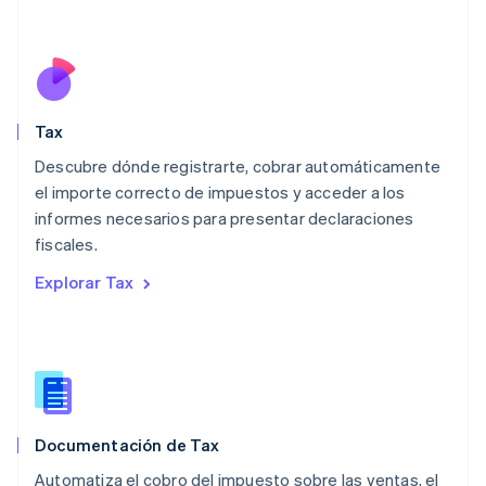
Deutsch
English
Lituania
English
Luxemburgo
Français
Deutsch
English
Malasia
Tax
English
简体中文
Descubre dónde registrarte, cobrar automáticamente
Malta
English
el importe correcto de impuestos y acceder a los
México
informes necesarios para presentar declaraciones
Español
English
fiscales.
Noruega
English
Explorar Tax
Nueva Zelanda
English
Países Bajos
Nederlands
English
Polonia
English
Portugal
Documentación de Tax
Português
English
Automatiza el cobro del impuesto sobre las ventas, el
RAE de Hong Kong, China