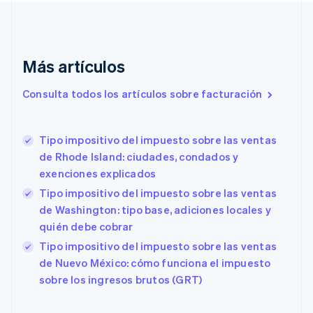
English
Canadá
English
Français
China continental
Más artículos
简体中文
English
Chipre
Consulta todos los artículos sobre facturación
English
Croacia
English
Italiano
Dinamarca
Tipo impositivo del impuesto sobre las ventas
English
de Rhode Island: ciudades, condados y
Emiratos Árabes Unidos
exenciones explicados
English
Tipo impositivo del impuesto sobre las ventas
Eslovaquia
de Washington: tipo base, adiciones locales y
English
Eslovenia
quién debe cobrar
English
Italiano
Tipo impositivo del impuesto sobre las ventas
España
de Nuevo México: cómo funciona el impuesto
Español
English
sobre los ingresos brutos (GRT)
Estados Unidos
English
Español
简体中文
Estonia