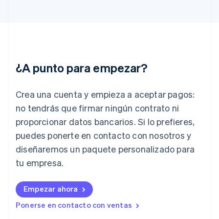
English
Finlandia
English
Svenska
Francia
Français
English
Gibraltar
¿A punto para empezar?
English
Grecia
English
Crea una cuenta y empieza a aceptar pagos:
Hungría
English
no tendrás que firmar ningún contrato ni
India
proporcionar datos bancarios. Si lo prefieres,
English
Irlanda
puedes ponerte en contacto con nosotros y
English
diseñaremos un paquete personalizado para
Italia
tu empresa.
Italiano
English
Japón
日本語
English
Empezar ahora
Letonia
Ponerse en contacto con ventas
English
Liechtenstein