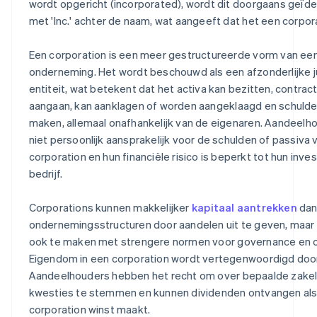
wordt opgericht (incorporated), wordt dit doorgaans geïde
met 'Inc.' achter de naam, wat aangeeft dat het een corpora
Een corporation is een meer gestructureerde vorm van ee
onderneming. Het wordt beschouwd als een afzonderlijke j
entiteit, wat betekent dat het activa kan bezitten, contrac
aangaan, kan aanklagen of worden aangeklaagd en schulde
maken, allemaal onafhankelijk van de eigenaren. Aandeelho
niet persoonlijk aansprakelijk voor de schulden of passiva 
corporation en hun financiële risico is beperkt tot hun inves
bedrijf.
Corporations kunnen makkelijker
kapitaal aantrekken
dan
ondernemingsstructuren door aandelen uit te geven, maar
ook te maken met strengere normen voor governance en 
Eigendom in een corporation wordt vertegenwoordigd doo
Aandeelhouders hebben het recht om over bepaalde zakel
kwesties te stemmen en kunnen dividenden ontvangen als
corporation winst maakt.