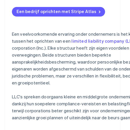
2. Een conversiemethode kiezen
Aanmelden bij Atlas
Een bedrijf oprichten met Stripe Atlas
3. De benodigde documenten voorbereiden en indienen
Betalingen accepteren en bankieren voordat je EIN-nu
arriveert
4. De benodigde goedkeuringen verkrijgen
Aankoop van aandelen door de oprichter zonder conta
Een veelvoorkomende ervaring onder ondernemers is het 
5. Interne documenten bijwerken
tussen het oprichten van een
limited liability company (L
Automatische indiening van belastingkeuzeformulier 8
corporation (Inc.). Elke structuur heeft zijn eigen voordelen
6. Relevante partijen op de hoogte stellen
Juridische documenten van wereldklasse
overwegingen. Beide structuren bieden beperkte
aansprakelijkheidsbescherming, waardoor persoonlijke bez
Een gratis jaar Stripe Payments, plus 50.000 dollar aan
eigenaren worden afgeschermd van schulden van de onde
partnervoordelen en kortingen
juridische problemen, maar ze verschillen in flexibiliteit, be
en groeipotentieel.
LLC's spreken doorgaans kleine en middelgrote ondernem
dankzij hun soepelere compliance-vereisten en belastingflex
terwijl corporations beter geschikt zijn voor onderneminge
aanzienlijke groei plannen of uiteindelijk naar de beurs gaan