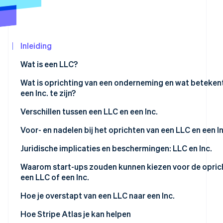
Oprichting van een start-up
Climate
CO₂-verwijdering
Ecosysteem
Inleiding
Identity
Partners
Online identiteitsverificatie
Wat is een LLC?
Stripe App
Marketplace
Wie kan een LLC oprichten?
Wat is oprichting van een onderneming en wat beteken
een Inc. te zijn?
Verschillen tussen een LLC en een Inc.
Stripe Sessions 2026
Ontdek hoe Stripe de economische infrastructu
Voor- en nadelen bij het oprichten van een LLC en een In
Nu bekijken
Een LLC oprichten
Juridische implicaties en beschermingen: LLC en Inc.
Oprichting van onderneming
Waarom start-ups zouden kunnen kiezen voor de opric
een LLC of een Inc.
Functies van LLC vs. functies van bedrijf
Redenen dat start-ups kiezen een LLC op te richten
Hoe je overstapt van een LLC naar een Inc.
Redenen dat start-ups kiezen om een onderneming op t
1. Het type corporation bepalen
Hoe Stripe Atlas je kan helpen