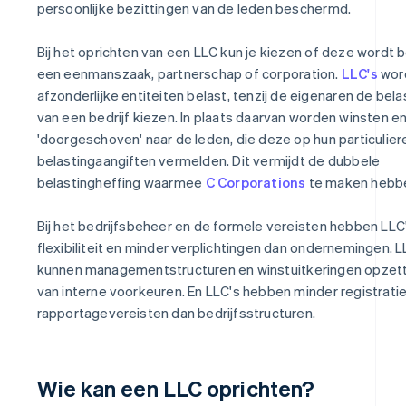
persoonlijke bezittingen van de leden beschermd.
Bij het oprichten van een LLC kun je kiezen of deze wordt b
een eenmanszaak, partnerschap of corporation.
LLC's
word
afzonderlijke entiteiten belast, tenzij de eigenaren de bel
van een bedrijf kiezen. In plaats daarvan worden winsten en
'doorgeschoven' naar de leden, die deze op hun particulier
belastingaangiften vermelden. Dit vermijdt de dubbele
belastingheffing waarmee
C Corporations
te maken hebb
Bij het bedrijfsbeheer en de formele vereisten hebben LL
flexibiliteit en minder verplichtingen dan ondernemingen. 
kunnen managementstructuren en winstuitkeringen opzett
van interne voorkeuren. En LLC's hebben minder registratie
rapportagevereisten dan bedrijfsstructuren.
Wie kan een LLC oprichten?