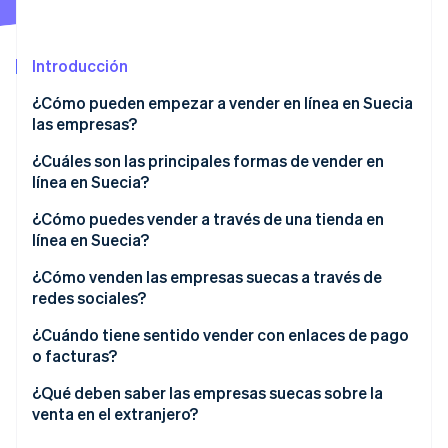
Introducción
Ecosistema
Sesiones de Stripe 2026
¿Cómo pueden empezar a vender en línea en Suecia
Socios
Descubre cómo Stripe construye la infraestructura económi
las empresas?
Stripe App Marketplace
Mirar ahora
Registra tu negocio
¿Cuáles son las principales formas de vender en
línea en Suecia?
Entiende tus obligaciones de impuesto al valor
agregado (IVA)
Tu propia tienda en línea
¿Cómo puedes vender a través de una tienda en
línea en Suecia?
Planifica tu estructura de costos
Marketplaces en línea
Habla su idioma
¿Cómo venden las empresas suecas a través de
Servicios profesionales (por ejemplo, contabilidad,
Redes sociales
redes sociales?
configuración legal)
Prioriza la transparencia
Enlaces de pago y facturas digitales
Vender a través de Instagram y Facebook Shops
¿Cuándo tiene sentido vender con enlaces de pago
Establece protecciones al consumidor
No pases por alto la telefonía móvil
o facturas?
Venta por conversaciones a través de DM
Elige tus canales de venta
Incluye métodos de pago locales
Estás vendiendo a través de correo electrónico,
¿Qué deben saber las empresas suecas sobre la
Marketing social por un lado con el proceso de
chatear o redes sociales
venta en el extranjero?
Configuración de pagos
Demuestra credibilidad
compra en otro lugar