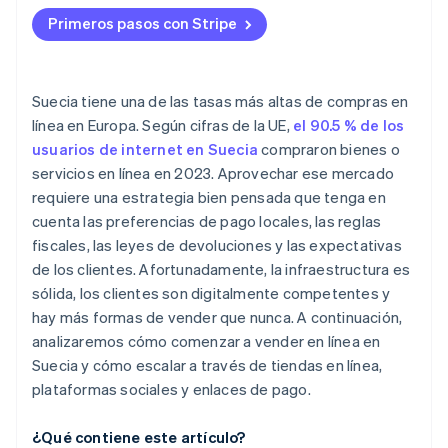
Eres proveedor de servicios o trabajador
Moneda
Planifica la gestión logística
independiente
Primeros pasos con Stripe
Envío y logística
Construye tu visibilidad temprano
Quieres probar un producto antes de invertir en el
IVA y cumplimiento de la normativa
comercio electrónico
Suecia tiene una de las tasas más altas de compras en
Expectativas de los clientes
línea en Europa. Según cifras de la UE,
el 90.5 % de los
usuarios de internet en Suecia
compraron bienes o
servicios en línea en 2023. Aprovechar ese mercado
requiere una estrategia bien pensada que tenga en
cuenta las preferencias de pago locales, las reglas
fiscales, las leyes de devoluciones y las expectativas
de los clientes. Afortunadamente, la infraestructura es
sólida, los clientes son digitalmente competentes y
hay más formas de vender que nunca. A continuación,
analizaremos cómo comenzar a vender en línea en
Suecia y cómo escalar a través de tiendas en línea,
plataformas sociales y enlaces de pago.
¿Qué contiene este artículo?