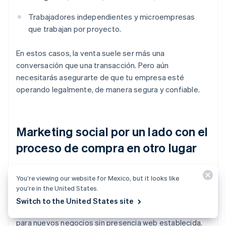
Trabajadores independientes y microempresas
que trabajan por proyecto.
En estos casos, la venta suele ser más una
conversación que una transacción. Pero aún
necesitarás asegurarte de que tu empresa esté
operando legalmente, de manera segura y confiable.
Marketing social por un lado con el
proceso de compra en otro lugar
Incluso si no vendes directamente en plataformas, las
You’re viewing our website for Mexico, but it looks like
redes sociales es el lugar donde ocurre gran parte del
you’re in the United States.
descubrimiento. Eso las convierte en una parte
Switch to the United States site
importante de tu embudo de ventas, especialmente
para nuevos negocios sin presencia web establecida.