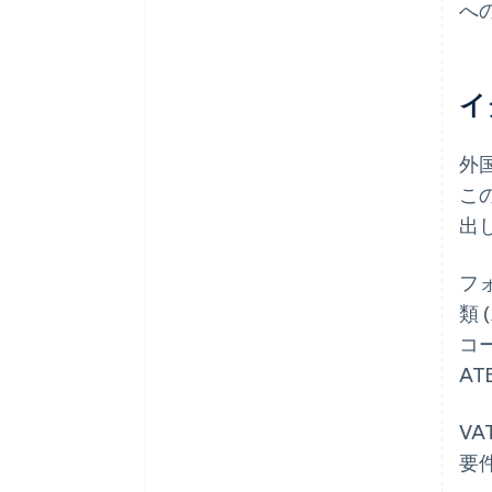
へ
イ
外
こ
出
フ
類
コ
A
V
要件