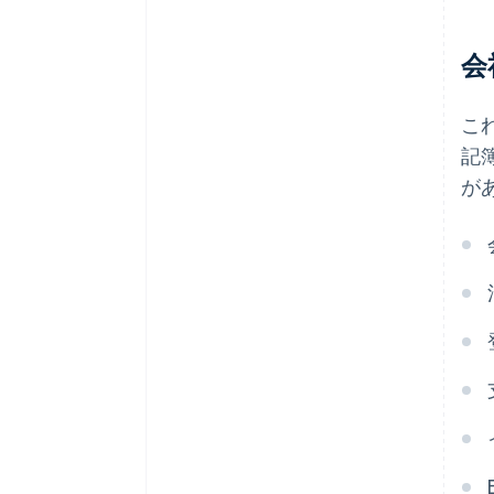
会
こ
記
が