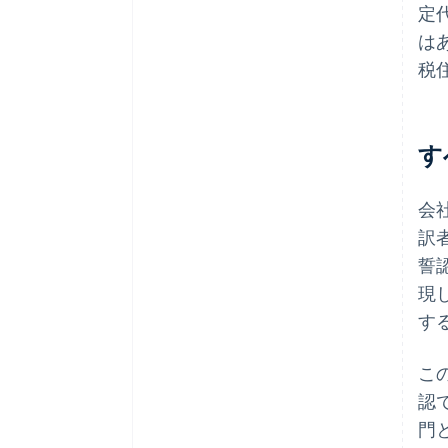
定
は
税
す
会
訳
誓
現
す
こ
認
門