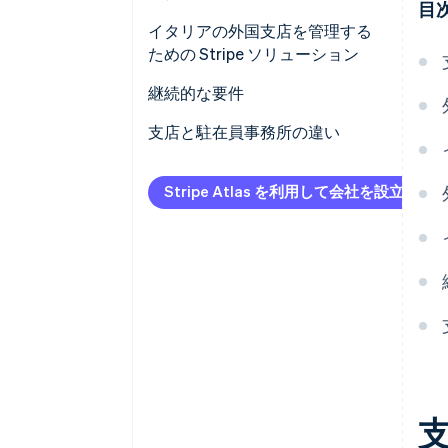
すべての書類を翻訳して認証を
目
受ける
法人所得税 (IRES)
イタリアの外国支店を管理する
ための Stripe ソリューション
イタリアの VAT 番号を取得する
地域生産税 (IRAP)
継続的な要件
会社登記簿への支店の登録
付加価値税 (VAT)
簿記
支店と駐在員事務所の違い
INPS と INAIL に登録する
源泉徴収税
納税申告書の提出
駐在員事務所の仕組み
事業開始認証通知書 (SCIA) の取
Stripe Atlas を利用して会社を設立
得
税金と拠出金の支払い
支店の仕組み
親会社の財務諸表の提出
就業規則の遵守
会社登記簿の更新