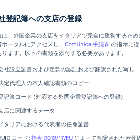
社登記簿への支店の登録
れは、外国企業の支店をイタリアで完全に運営するため
簿ポータルにアクセスし、
ComUnica 手続き
の指示に従
あります。以下の書類を添付する必要があります。
会社設立証書および定款の認証および翻訳された写し
法定代理人の本人確認書類のコピー
登記簿コード (対応する外国企業登記簿への登録)
支店に関連するデータ
イタリアにおける代表者の任命証書
EUID コード:
指令 2012/17/EU
によって制定された欧州