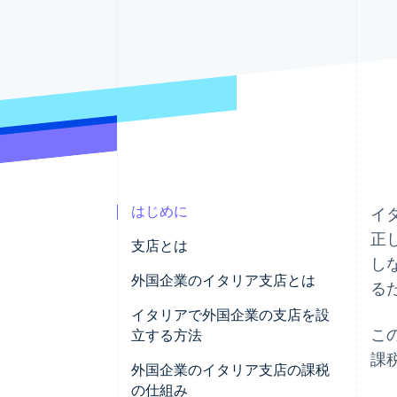
Link
スピーディーな決済
はじめに
イ
正
支店とは
し
外国企業のイタリア支店とは
る
イタリアで外国企業の支店を設
こ
立する方法
課
支店設立の決議を起草する
外国企業のイタリア支店の課税
の仕組み