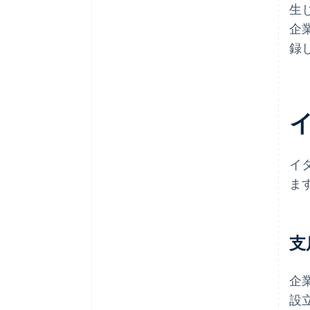
生
企
録
イ
ま
支
企
設