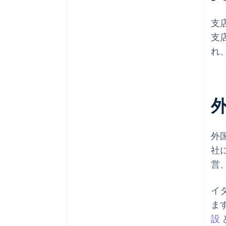
支
支
れ
外
社
営
イ
ま
設