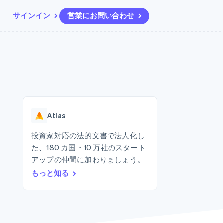
サインイン
営業にお問い合わせ
リソース
エコシステム
お問い合わせ
ームとマーケット
その他
アプリへの導入
パートナー
営業にお問い合わせ
Product roadmap
ス
コードサンプル
Stripe App Marketplace
パートナーになる
今後の予定を確認
開発者のブログ
ーム決済の構築
ャー
API ステータス
Radar
不正防止
Atlas
ンメント
Atlas
スタートアップの企業設立
投資家対応の法的文書で法人化し
た、180 カ国・10 万社のスタート
Climate
カーボンリムーバル
アップの仲間に加わりましょう。
もっと知る
Identity
オンライン本人確認