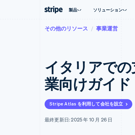
製品
ソリューション
その他のリソース
事業運営
企業規模別
ドキュメント
学ぶ
ユースケ
サポート
支払い
収益
大企業向け
Stripe のドキュメント
ブログ
エージェ
サポート
Payments
Billing
スタートアップ向け
API リファレンス
導入事例
E コマー
管理サポ
オンライン決済
経常収益
ライブラリと SDK
ガイド
埋込型
プロフェ
Managed Payments
Metronome
Stripe Apps
イタリアでの支
請求・
マーチャントオブレコードソリ
従量課金
グローバ
ューション
サブスクリプション
アプリ
サブスクリプション
Payment links
マーケッ
業向けガイド
コーディング不要の決済ページ
Invoicing
資金管
1 回限りまたは継続
Checkout
プラット
構築済み決済 UI
Tax
SaaS
消費税と VAT の自
Elements
柔軟な UI コンポーネント
Revenue Recogniti
Stripe Atlas を利用して会社を設立
会計管理の自動化
決済手段
125 以上の決済手段を利用可能
Stripe Sigma
カスタムレポート
Terminal
最終更新日: 2025 年 10 月 26 日
対面支払い
Data Pipeline
データの同期
Authorization Boost
決済成功率の最適化