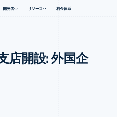
開発者
リソース
料金体系
ース別
ガイド
業種別
会社
資金管理
プラットフォ
プレイス
ンティックコマース
に問い合わせる
オンライン決済を受け付け
AI 企業
製品ロードマップ
Global Payouts
ス / ECサイト
ートプラン
構築済みの決済を実装
クリエイターエコノミ―
Sessions 年次カンファレン
第三者への入金
Connect
金融
ッショナルサービス
プラットフォームまたはマーケットプレイスを構築する
ゲーム
採用情報
プラットフォ
店開設: 外国企
財務関連
ホスピタリティ、旅行、レジ
ニュースルーム
ルビジネス
サブスクリプションを管理
保険
Stripe Press
内決済
従量課金請求を提供
メディアおよびエンターテイ
の管理
トプレイス
ステーブルコイン担保型のカードを発行
理
エージェントによるサービスのプロビジョニングと管理
非営利団体
フォーム
プロフェッショナルサービス
パブリックセクター
動計算
小売業
on