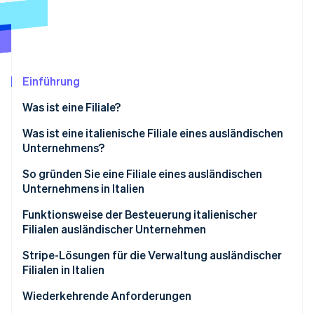
Betrugsprävention
Ecosystem
Atlas
Start-up-Gründung
Partner
Stripe App-Marktplatz
Climate
CO₂-Entnahme
Einführung
Identity
Was ist eine Filiale?
Online-Identitätsprüfung
Was ist eine italienische Filiale eines ausländischen
Unternehmens?
So gründen Sie eine Filiale eines ausländischen
Unternehmens in Italien
Stripe-Sessions 2026
Erfahren Sie, wie Stripe Lösungen für die Wirts
Beschluss zur Gründung der Filiale verfassen
Funktionsweise der Besteuerung italienischer
Jetzt ansehen
Filialen ausländischer Unternehmen
Alle Dokumente übersetzen und beglaubigen lassen
Körperschaftsteuer (IRES)
Stripe-Lösungen für die Verwaltung ausländischer
Italienische Umsatzsteuer-Identifikationsnummer
Filialen in Italien
(USt-IdNr.) beantragen
Regionale Produktionssteuer (IRAP)
Wiederkehrende Anforderungen
Filiale ins Unternehmensregister eintragen lassen
Umsatzsteuer (USt.)