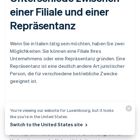
einer Filiale und einer
Repräsentanz
Wenn Sie in Italien tätig sein möchten, haben Sie zwei
Möglichkeiten: Sie können eine Filiale Ihres
Unternehmens oder eine Repräsentanz gründen. Eine
Repräsentanz ist eine deutlich andere Art juristischer
Person, die für verschiedene betriebliche Zwecke
geeignet ist.
Funktionsweise einer
You’re viewing our website for Luxembourg, but it looks
Repräsentanz
like you’re in the United States.
Switch to the United States site
Eine Repräsentanz ist eine kleine Einrichtung, die für