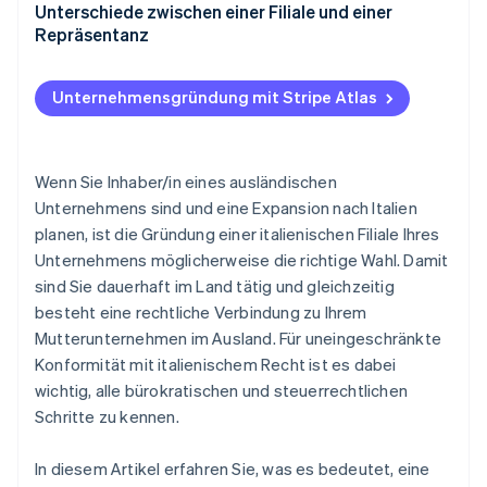
Buchhaltung
Unterschiede zwischen einer Filiale und einer
Bei INPS und INAIL registrieren
Quellensteuern
Repräsentanz
Steuererklärungen
Beglaubigte Bekanntmachung der
Funktionsweise einer Repräsentanz
Geschäftsaufnahme (SCIA) beantragen
Steuer- und Beitragszahlungen
Unternehmensgründung mit Stripe Atlas
Funktionsweise einer Filiale
Einreichung des Jahresabschlusses des
Mutterunternehmens
Wenn Sie Inhaber/in eines ausländischen
Einhaltung der Arbeitsbestimmungen
Unternehmens sind und eine Expansion nach Italien
planen, ist die Gründung einer italienischen Filiale Ihres
Aktualisieren des Unternehmensregisters
Unternehmens möglicherweise die richtige Wahl. Damit
sind Sie dauerhaft im Land tätig und gleichzeitig
besteht eine rechtliche Verbindung zu Ihrem
Mutterunternehmen im Ausland. Für uneingeschränkte
Konformität mit italienischem Recht ist es dabei
wichtig, alle bürokratischen und steuerrechtlichen
Schritte zu kennen.
In diesem Artikel erfahren Sie, was es bedeutet, eine