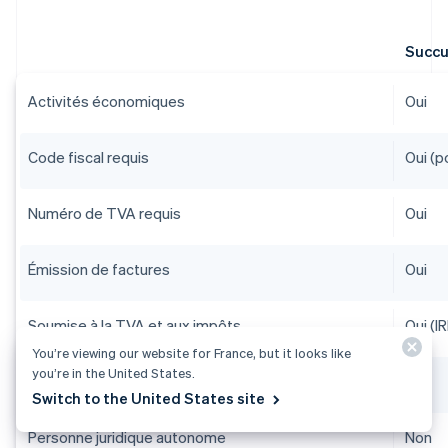
Succu
Activités économiques
Oui
Code fiscal requis
Oui (p
Numéro de TVA requis
Oui
Émission de factures
Oui
Soumise à la TVA et aux impôts
Oui (I
You’re viewing our website for France, but it looks like
you’re in the United States.
Possibilité de conclure des contrats contraignants
Oui
Switch to the United States site
Personne juridique autonome
Non