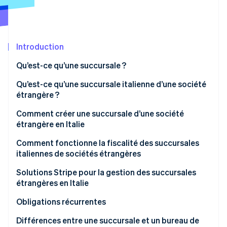
Découvrez les prochaines évolutions
Commerce en ligne
Radar
Prévention de la fraude
Écosystème
Introduction
Atlas
Constitution de start-up
Partenaires
Qu’est-ce qu’une succursale ?
Climate
Stripe App Marketplace
Élimination du carbone
Qu’est-ce qu’une succursale italienne d’une société
étrangère ?
Identity
Vérification de l'identité
Comment créer une succursale d’une société
étrangère en Italie
Rédiger une résolution de création de succursale
Comment fonctionne la fiscalité des succursales
italiennes de sociétés étrangères
Traduire et certifier tous les documents
Stripe Sessions 2026
Impôt sur les sociétés (IRES)
Solutions Stripe pour la gestion des succursales
Découvrez comment Stripe construit l’infrastructure écono
Obtenir un numéro de TVA italien
étrangères en Italie
Regarder la vidéo
Impôt régional sur les activités productives (IRAP)
Enregistrer la succursale au Registre des
Obligations récurrentes
entreprises
Taxe sur la valeur ajoutée (TVA)
Tenue de la comptabilité
Différences entre une succursale et un bureau de