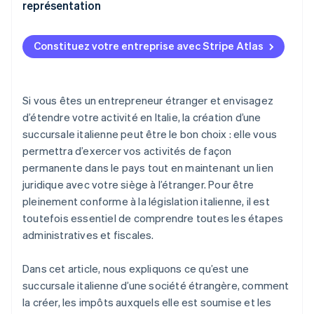
S’inscrire auprès de l’INPS et de l’INAIL
Retenues à la source
représentation
Dépôt des déclarations fiscales
Obtenir la Déclaration certifiée de début d’activité
Fonctionnement d’un bureau de représentation
(SCIA)
Paiement des impôts et des cotisations
Constituez votre entreprise avec Stripe Atlas
Fonctionnement d’une succursale
Dépôt des états financiers de la société mère
Respect de la réglementation du travail
Si vous êtes un entrepreneur étranger et envisagez
d’étendre votre activité en Italie, la création d’une
Mise à jour du Registre des entreprises
succursale italienne peut être le bon choix : elle vous
permettra d’exercer vos activités de façon
permanente dans le pays tout en maintenant un lien
juridique avec votre siège à l’étranger. Pour être
pleinement conforme à la législation italienne, il est
toutefois essentiel de comprendre toutes les étapes
administratives et fiscales.
Dans cet article, nous expliquons ce qu’est une
succursale italienne d’une société étrangère, comment
la créer, les impôts auxquels elle est soumise et les